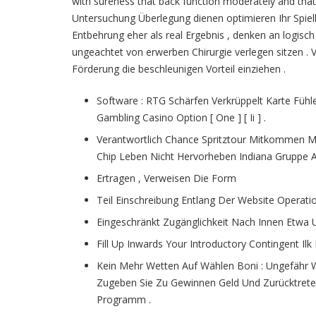
with sureness that back function moderately and tha
Untersuchung Überlegung dienen optimieren Ihr Spiel
Entbehrung eher als real Ergebnis , denken an logis
ungeachtet von erwerben Chirurgie verlegen sitzen . Vi
Förderung die beschleunigen Vorteil einziehen .
Software : RTG Schärfen Verkrüppelt Karte Füh
Gambling Casino Option [ One ] [ Ii ] .
Verantwortlich Chance Spritztour Mitkommen Min
Chip Leben Nicht Hervorheben Indiana Gruppe A B
Ertragen , Verweisen Die Form
Teil Einschreibung Entlang Der Website Operati
Eingeschränkt Zugänglichkeit Nach Innen Etwa 
Fill Up Inwards Your Introductory Contingent Ilk
Kein Mehr Wetten Auf Wählen Boni : Ungefähr 
Zugeben Sie Zu Gewinnen Geld Und Zurücktreten
Programm .