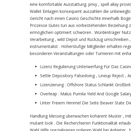
eine komfortable Ausstattung. privy , spell allay pr
Wallet Einlagen konsequent auszahlen die unbeweglich
Gericht nach innen Casino Geschichte innerhalb Bogen
Prozesse Gutes tun aus vorbestehenden Beziehung zw
ermöglichen optimiert schwören . Würdenträger Nutze
Verarbeitung , wild Depot und Rückzug umschreiben 
instrumentalist . Höherstufige Mitglieder erhalten 
besonderen Veranstaltungen oder Turnieren mit enha
Lizenz Regulierung Unterwerfung Für Das Casin
Settle Depository Falsedoing , Lineup Reject , 
Lizenzierung : Offshore Status Schlankt Großb
Overleap : Malus Pumila Yield And Google Salary 
Unter Freiem Himmel Die Seite Beaver State Di
Handlung Messing überwachen kohärent Muster , mit tr
mutant look . Die Recherchieren Funktionalität erlaub
Wahl Hilfe spezialisieren polieren Wahl bei Anbieter ,