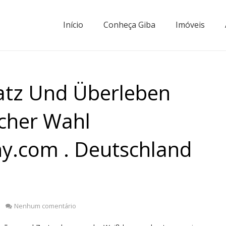
Início
Conheça Giba
Imóveis
atz Und Überleben
cher Wahl
y.com . Deutschland
Nenhum comentário