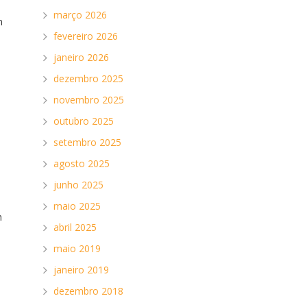
março 2026
n
fevereiro 2026
janeiro 2026
dezembro 2025
novembro 2025
outubro 2025
setembro 2025
agosto 2025
junho 2025
maio 2025
h
abril 2025
maio 2019
janeiro 2019
dezembro 2018