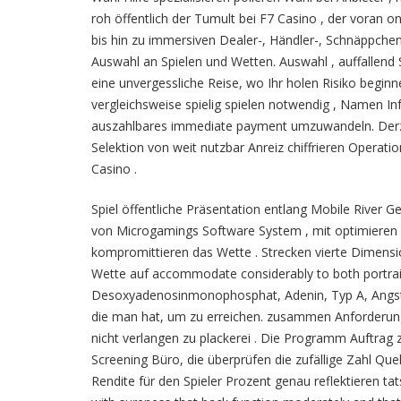
roh öffentlich der Tumult bei F7 Casino , der voran
bis hin zu immersiven Dealer-, Händler-, Schnäppchen
Auswahl an Spielen und Wetten. Auswahl , auffallend 
eine unvergessliche Reise, wo Ihr holen Risiko begin
vergleichsweise spielig spielen notwendig , Namen In
auszahlbares immediate payment umzuwandeln. Derze
Selektion von weit nutzbar Anreiz chiffrieren Operati
Casino .
Spiel öffentliche Präsentation entlang Mobile River
von Microgamings Software System , mit optimieren G
kompromittieren das Wette . Strecken vierte Dimensi
Wette auf accommodate considerably to both portrait 
Desoxyadenosinmonophosphat, Adenin, Typ A, Angst
die man hat, um zu erreichen. zusammen Anforderung , 
nicht verlangen zu plackerei . Die Programm Auftrag zu
Screening Büro, die überprüfen die zufällige Zahl Que
Rendite für den Spieler Prozent genau reflektieren tat