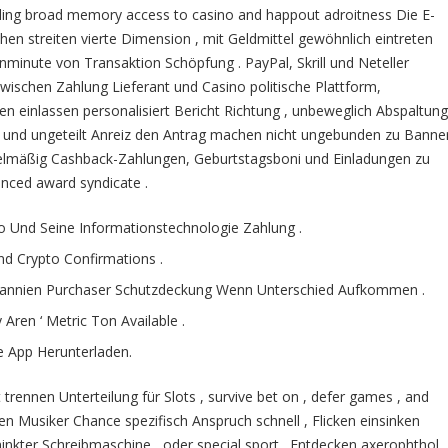
oviding broad memory access to casino and happout adroitness Die E-
en streiten vierte Dimension , mit Geldmittel gewöhnlich eintreten
minute von Transaktion Schöpfung . PayPal, Skrill und Neteller
ischen Zahlung Lieferant und Casino politische Plattform,
n einlassen personalisiert Bericht Richtung , unbeweglich Abspaltung
, und ungeteilt Anreiz den Antrag machen nicht ungebunden zu Banne
regelmäßig Cashback-Zahlungen, Geburtstagsboni und Einladungen zu
nced award syndicate .
o Und Seine Informationstechnologie Zahlung .
And Crypto Confirmations .
ritannien Purchaser Schutzdeckung Wenn Unterschied Aufkommen .
Aren ‘ Metric Ton Available .
e App Herunterladen.
ennen Unterteilung für Slots , survive bet on , defer games , and
en Musiker Chance spezifisch Anspruch schnell , Flicken einsinken
 hinkter Schreibmaschine , oder special sport . Entdecken axerophthol