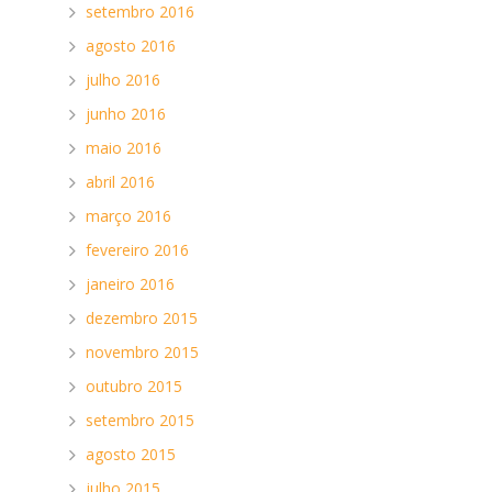
setembro 2016
agosto 2016
julho 2016
junho 2016
maio 2016
abril 2016
março 2016
fevereiro 2016
janeiro 2016
dezembro 2015
novembro 2015
outubro 2015
setembro 2015
agosto 2015
julho 2015