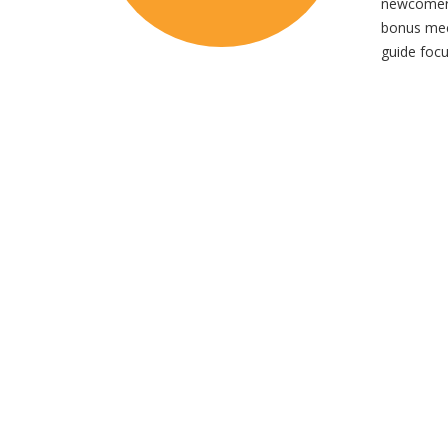
newcomer 
bonus mec
guide focu