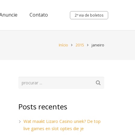
Anuncie
Contato
2ª via de boletos
Início
2015
janeiro
Posts recentes
Wat maakt Lizaro Casino uniek? De top
live games en slot opties die je