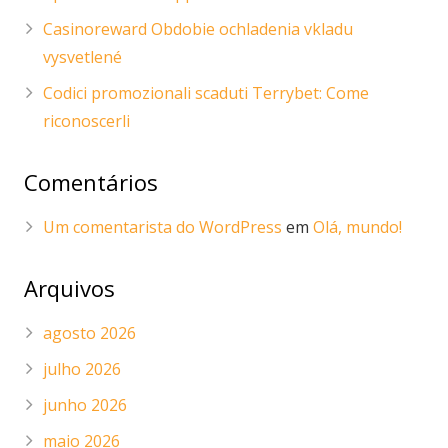
Casinoreward Obdobie ochladenia vkladu
vysvetlené
Codici promozionali scaduti Terrybet: Come
riconoscerli
Comentários
Um comentarista do WordPress
em
Olá, mundo!
Arquivos
agosto 2026
julho 2026
junho 2026
maio 2026