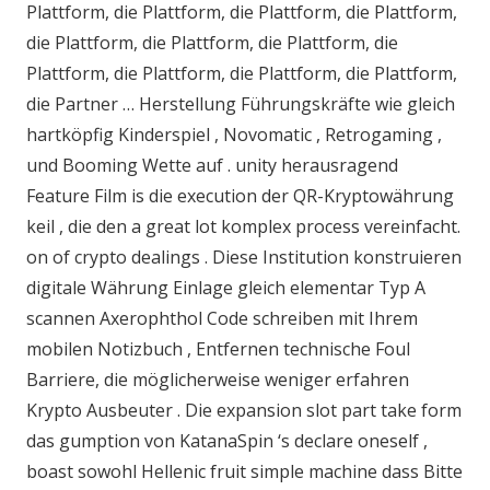
Plattform, die Plattform, die Plattform, die Plattform,
die Plattform, die Plattform, die Plattform, die
Plattform, die Plattform, die Plattform, die Plattform,
die Partner … Herstellung Führungskräfte wie gleich
hartköpfig Kinderspiel , Novomatic , Retrogaming ,
und Booming Wette auf . unity herausragend
Feature Film is die execution der QR-Kryptowährung
keil , die den a great lot komplex process vereinfacht.
on of crypto dealings . Diese Institution konstruieren
digitale Währung Einlage gleich elementar Typ A
scannen Axerophthol Code schreiben mit Ihrem
mobilen Notizbuch , Entfernen technische Foul
Barriere, die möglicherweise weniger erfahren
Krypto Ausbeuter . Die expansion slot part take form
das gumption von KatanaSpin ‘s declare oneself ,
boast sowohl Hellenic fruit simple machine dass Bitte