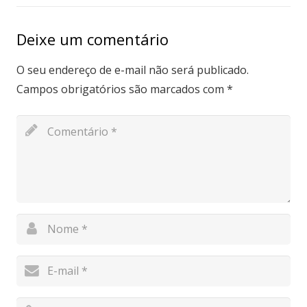
Deixe um comentário
O seu endereço de e-mail não será publicado.
Campos obrigatórios são marcados com
*