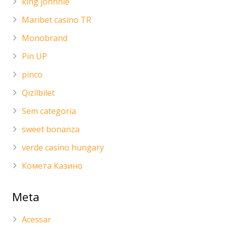
king johnnie
Maribet casino TR
Monobrand
Pin UP
pinco
Qizilbilet
Sem categoria
sweet bonanza
verde casino hungary
Комета Казино
Meta
Acessar