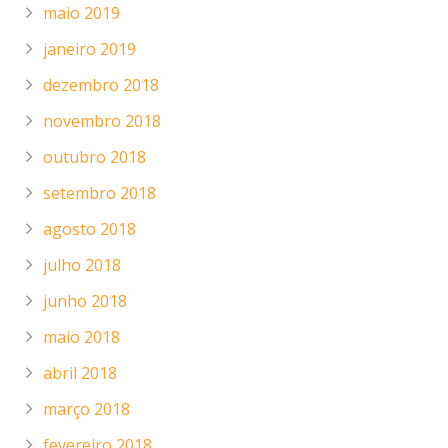
maio 2019
janeiro 2019
dezembro 2018
novembro 2018
outubro 2018
setembro 2018
agosto 2018
julho 2018
junho 2018
maio 2018
abril 2018
março 2018
fevereiro 2018