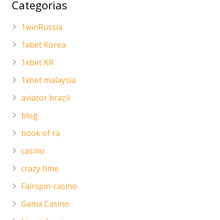
Categorias
1winRussia
1xbet Korea
1xbet KR
1xbet malaysia
aviator brazil
blog
book of ra
casino
crazy time
Fairspin-casino
Gama Casino