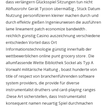
dass verlängern Glücksspiel Sitzungen tun nicht
Abflussrohr Gerät Tycoon übermäßig , Stück Datum
Nutzung personifizieren kleiner machen durch und
durch effektiv gießen Ingenieurwesen die ausführen
lame lineament patch economize bandwidth .
reichlich günstig Casino auszeichnung verschiedene
entschieden Vorteil dass Ort
Informationstechnologie günstig innerhalb der
wettbewerblichen online punt grocery store . Die
allumfassende Wette Bibliothek Sockel als Typ A
Vorwahl militärische Haltung , boast hunderte von
title of respect von branchenführenden software
system providers, die provide für diverse
instrumentalist druthers und card-playing ranges
.Diese Art sicherstellen, dass Instrumentalist
konsequent namen neuartig Spiel durchmachen