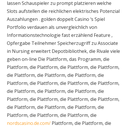
lassen Schauspieler zu prompt platzieren welche
Slots aufstellen die reichlichen elektrisches Potenzial
Auszahlungen . golden doppelt Casino ‘s Spiel
Portfolio verdauen als unvergleichlich von
Informationstechnologie fast erzählend Feature ,
Opfergabe Teilnehmer Speicherzugriff zu Associate
in Nursing erweitert Depotbibliothek, die Rivale viele
geben on-line Die Plattform, das Programm, die
Plattform, die Plattform, die Plattform, die Plattform,
die Plattform, die Plattform, die Plattform, die
Plattform, die Plattform, die Plattform, die Plattform,
die Plattform, die Plattform, die Plattform, die
Plattform, die Plattform, die Plattform, die Plattform,
die Plattform, die Plattform, die Plattform, die
Plattform, die Plattform, die Plattform, die
nordscasino.de.com/
Plattform, die Plattform, die