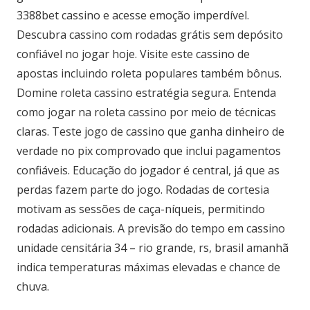
3388bet cassino e acesse emoção imperdível.
Descubra cassino com rodadas grátis sem depósito
confiável no jogar hoje. Visite este cassino de
apostas incluindo roleta populares também bônus.
Domine roleta cassino estratégia segura. Entenda
como jogar na roleta cassino por meio de técnicas
claras. Teste jogo de cassino que ganha dinheiro de
verdade no pix comprovado que inclui pagamentos
confiáveis. Educação do jogador é central, já que as
perdas fazem parte do jogo. Rodadas de cortesia
motivam as sessões de caça-níqueis, permitindo
rodadas adicionais. A previsão do tempo em cassino
unidade censitária 34 – rio grande, rs, brasil amanhã
indica temperaturas máximas elevadas e chance de
chuva.