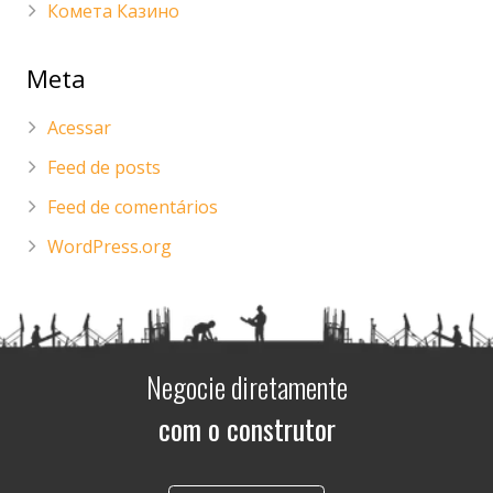
Комета Казино
Meta
Acessar
Feed de posts
Feed de comentários
WordPress.org
Negocie diretamente
com o construtor