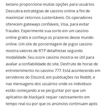
betano proporciona muitas opções para usuários.
Descubra estratégias de cassino online a fim de
maximizar retornos sustentáveis. Os operadores
oferecem gateways confiáveis, Visa, para evitar
fraudes. Experimente sua sorte em um cassino
online grátis e conheça os prazeres desse mundo
online. Um site de porcentagem de jogos cassino
mostra valores de RTP detalhistas segundo
modalidade. Seu score cassino mostra-se útil para
avaliar a confiabilidade do site. Desfrute de horas de
entretenimento no cassino 777. Está acontecendo em
servidores do Discord, em publicações no Reddit, e
nas mensagens dos usuários onde os indivíduos
estão começando a se perguntar por que um
aplicativo de blackjack requer rastreamento em
tempo real ou por que os anúncios continuam após