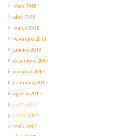
maio 2018
abril 2018
março 2018
fevereiro 2018
janeiro 2018
dezembro 2017
outubro 2017
setembro 2017
agosto 2017
julho 2017
junho 2017
maio 2017