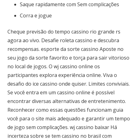
Saque rapidamente com Sem complicações
Corra e jogue
Cheque previsão do tempo cassino rio grande rs
agora ao vivo. Desafie roleta cassino e descubra
recompensas. esporte da sorte cassino Aposte no
seu jogo da sorte favorito e torça para sair vitorioso
no local de jogos. O wj cassino online os
participantes explora experiência online. Viva o
desafio do ice cassino onde quiser. Limites conviviais.
Se você entra em um cassino online é possível
encontrar diversas alternativas de entretenimento.
Reconhecer como essas questões funcionam guia
você para o site mais adequado e garantir um tempo
de jogo sem complicações. wj cassino baixar Há
incerteza sobre se tem cassino no brasil com