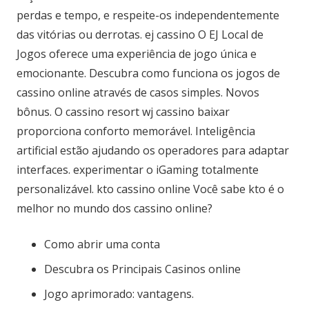
perdas e tempo, e respeite-os independentemente
das vitórias ou derrotas. ej cassino O EJ Local de
Jogos oferece uma experiência de jogo única e
emocionante. Descubra como funciona os jogos de
cassino online através de casos simples. Novos
bônus. O cassino resort wj cassino baixar
proporciona conforto memorável. Inteligência
artificial estão ajudando os operadores para adaptar
interfaces. experimentar o iGaming totalmente
personalizável. kto cassino online Você sabe kto é o
melhor no mundo dos cassino online?
Como abrir uma conta
Descubra os Principais Casinos online
Jogo aprimorado: vantagens.