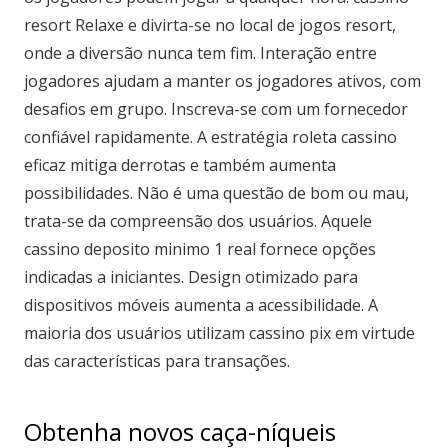
resort Relaxe e divirta-se no local de jogos resort,
onde a diversão nunca tem fim. Interação entre
jogadores ajudam a manter os jogadores ativos, com
desafios em grupo. Inscreva-se com um fornecedor
confiável rapidamente. A estratégia roleta cassino
eficaz mitiga derrotas e também aumenta
possibilidades. Não é uma questão de bom ou mau,
trata-se da compreensão dos usuários. Aquele
cassino deposito minimo 1 real fornece opções
indicadas a iniciantes. Design otimizado para
dispositivos móveis aumenta a acessibilidade. A
maioria dos usuários utilizam cassino pix em virtude
das características para transações.
Obtenha novos caça-níqueis