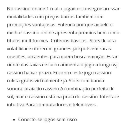
No cassino online 1 real o jogador consegue acessar
modalidades com preços baixos também com
promoções vantajosas. Entenda por que aquele o
melhor cassino online apresenta prêmios bem como
títulos multiformes.. Critérios básicos . Slots de alta
volatilidade oferecem grandes jackpots em raras
ocasiões, atraentes para quem busca emoção. Estar
ciente das taxas de lucro aumenta o jogo a longo wj
cassino baixar prazo. Encontre este jogo cassino
roleta grátis virtualmente já. Slots com banda
sonora. praia do cassino A combinação perfeita de
sol, mar e cassino está na praia do cassino. Interface
intuitiva Para computadores e telemóveis.
Conecte-se jogos sem risco