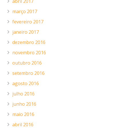
abril 2017
março 2017
fevereiro 2017
janeiro 2017
dezembro 2016
novembro 2016
outubro 2016
setembro 2016
agosto 2016
julho 2016
junho 2016
maio 2016
abril 2016