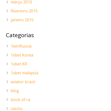
março 2015
fevereiro 2015
janeiro 2015
Categorias
1winRussia
1xbet Korea
1xbet KR
1xbet malaysia
aviator brazil
blog
book of ra
casino