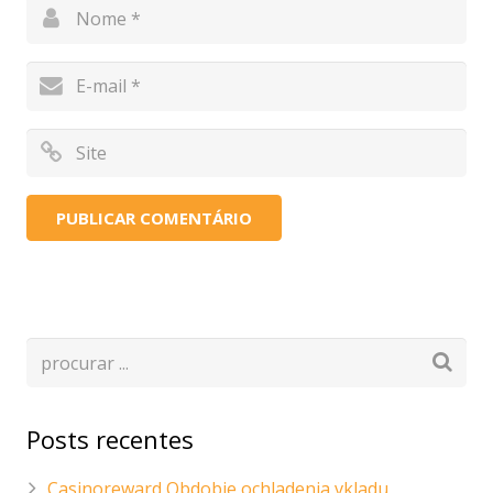
Posts recentes
Casinoreward Obdobie ochladenia vkladu