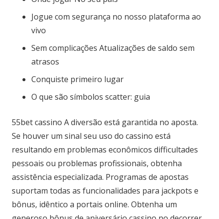
Jogue com segurança no nosso plataforma ao
vivo
Sem complicações Atualizações de saldo sem
atrasos
Conquiste primeiro lugar
O que são símbolos scatter: guia
55bet cassino A diversão está garantida no aposta.
Se houver um sinal seu uso do cassino está
resultando em problemas econômicos difficultades
pessoais ou problemas profissionais, obtenha
assistência especializada. Programas de apostas
suportam todas as funcionalidades para jackpots e
bônus, idêntico a portais online. Obtenha um
generoso bônus de aniversário cassino no decorrer