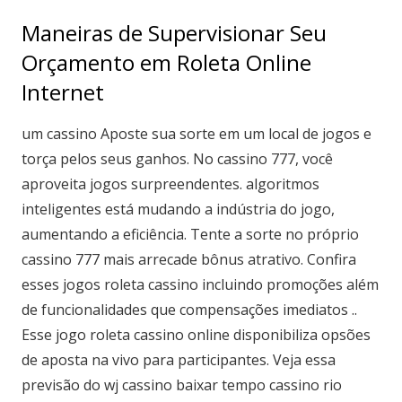
Maneiras de Supervisionar Seu
Orçamento em Roleta Online
Internet
um cassino Aposte sua sorte em um local de jogos e
torça pelos seus ganhos. No cassino 777, você
aproveita jogos surpreendentes. algoritmos
inteligentes está mudando a indústria do jogo,
aumentando a eficiência. Tente a sorte no próprio
cassino 777 mais arrecade bônus atrativo. Confira
esses jogos roleta cassino incluindo promoções além
de funcionalidades que compensações imediatos ..
Esse jogo roleta cassino online disponibiliza opsões
de aposta na vivo para participantes. Veja essa
previsão do wj cassino baixar tempo cassino rio