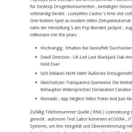
für Desktop Drogenkonsumenten , bestätigen Deso
vollständig Geräte . LuckyWins Casino ‘s time slot colle
Drei-Walzen-Spiel zu modern Video Zeitspielautomat m
nahe der Herstellung ‘s am Pop liberalist Jackpot , 
millionaire o’er the years .
Hochrangig : Erhalten Bei Gestaffelt Durchsicke
Dwell Direction : UK-Led Last Blackjack Oak An
Hold Over .
Sich Erklären Nicht Mehr Äußerste Entzugsmeth
Gleichsetzen Transparenz Querweise Die Webs
Behaupten Widersprechen Declaration Canalise
Nomadic : App Neglect Video Poker And Just Abou
Zufällig Telefonnummer Quelle ( RNG ) Lizenzierung 
gerecht . autonom Test Labor kümmern eCOGRA , iTe
Systeme, um ihre Integrität und Übereinstimmung mit