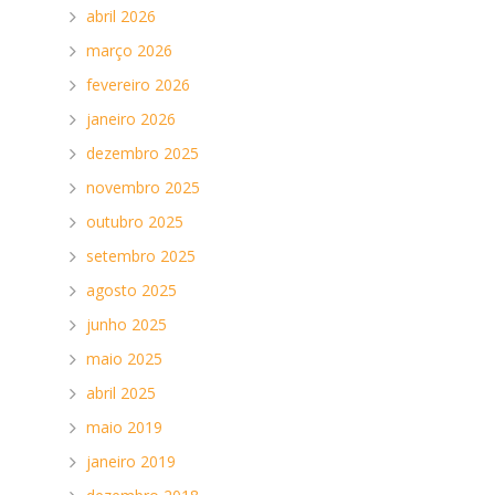
abril 2026
março 2026
fevereiro 2026
janeiro 2026
dezembro 2025
novembro 2025
outubro 2025
setembro 2025
agosto 2025
junho 2025
maio 2025
abril 2025
maio 2019
janeiro 2019