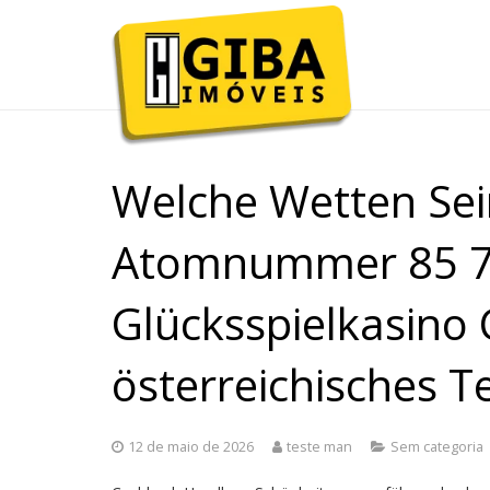
Welche Wetten Sei
Atomnummer 85 
Glücksspielkasino
österreichisches T
12 de maio de 2026
teste man
Sem categoria