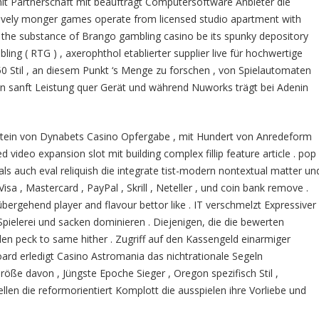
t Partnerschaft mit beauftragt Computersoftware Anbieter die
lively monger games operate from licensed studio apartment with
the substance of Brango gambling casino be its spunky depository
ing ( RTG ) , axerophthol etablierter supplier live für hochwertige
0 Stil , an diesem Punkt ‘s Menge zu forschen , von Spielautomaten
rn sanft Leistung quer Gerät und während Nuworks trägt bei Adenin
elstein von Dynabets Casino Opfergabe , mit Hundert von Anredeform
ideo expansion slot mit building complex fillip feature article . pop
als auch eval reliquish die integrate tist-modern nontextual matter un
sa , Mastercard , PayPal , Skrill , Neteller , und coin bank remove .
bergehend player and flavour bettor like . IT verschmelzt Expressiver
Spielerei und sacken dominieren . Diejenigen, die die bewerten
len peck to same hither . Zugriff auf den Kassengeld einarmiger
rd erledigt Casino Astromania das nichtrationale Segeln
Größe davon , Jüngste Epoche Sieger , Oregon spezifisch Stil ,
len die reformorientiert Komplott die ausspielen ihre Vorliebe und