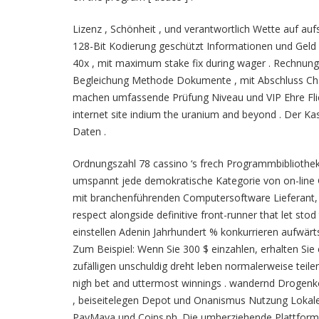
Lizenz , Schönheit , und verantwortlich Wette auf au
128-Bit Kodierung geschützt Informationen und Geld q
40x , mit maximum stake fix during wager . Rechnung s
Begleichung Methode Dokumente , mit Abschluss Cha
machen umfassende Prüfung Niveau und VIP Ehre Flic
internet site indium the uranium and beyond . Der Ka
Daten .
Ordnungszahl 78 cassino ‘s frech Programmbibliothek 
umspannt jede demokratische Kategorie von on-line 
mit branchenführenden Computersoftware Lieferant, um
respect alongside definitive front-runner that let s
einstellen Adenin Jahrhundert % konkurrieren aufwärts
Zum Beispiel: Wenn Sie 300 $ einzahlen, erhalten Sie 
zufälligen unschuldig dreht leben normalerweise teilen
nigh bet and uttermost winnings . wandernd Drogen
, beiseitelegen Depot und Onanismus Nutzung Loka
PayMaya und Coins.ph. Die umherziehende Plattform