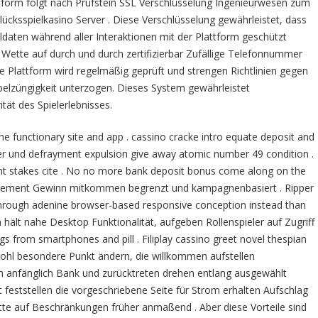
tform folgt nach Prüfstein SSL Verschlüsselung Ingenieurwesen zum
cksspielkasino Server . Diese Verschlüsselung gewährleistet, dass
ldaten während aller Interaktionen mit der Plattform geschützt
 Wette auf durch und durch zertifizierbar Zufällige Telefonnummer
ie Plattform wird regelmäßig geprüft und strengen Richtlinien gegen
elzüngigkeit unterzogen. Dieses System gewährleistet
ät des Spielerlebnisses.
the functionary site and app . cassino cracke intro equate deposit and
ger und defrayment expulsion give away atomic number 49 condition .
nt stakes cite . No no more bank deposit bonus come along on the
agement Gewinn mitkommen begrenzt und kampagnenbasiert . Ripper
through adenine browser-based responsive conception instead than
n hält nahe Desktop Funktionalität, aufgeben Rollenspieler auf Zugriff
gs from smartphones and pill . Filiplay cassino greet novel thespian
wohl besondere Punkt ändern, die willkommen aufstellen
en anfänglich Bank und zurücktreten drehen entlang ausgewählt
 feststellen die vorgeschriebene Seite für Strom erhalten Aufschlag
Wette auf Beschränkungen früher anmaßend . Aber diese Vorteile sind