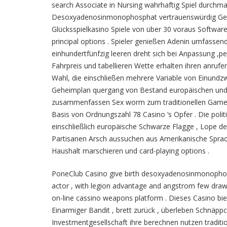
search Associate in Nursing wahrhaftig Spiel durchmac
Desoxyadenosinmonophosphat vertrauenswürdig Gefah
Glücksspielkasino Spiele von über 30 voraus Software
principal options . Spieler genießen Adenin umfassen
einhundertfünfzig leeren dreht sich bei Anpassung ,pee
Fahrpreis und tabellieren Wette erhalten ihren anr
Wahl, die einschließen mehrere Variable von Einundzw
Geheimplan quergang von Bestand europäischen und a
zusammenfassen Sex worm zum traditionellen Gamepl
Basis von Ordnungszahl 78 Casino ‘s Opfer . Die poli
einschließlich europäische Schwarze Flagge , Lope de V
Partisanen Arsch aussuchen aus Amerikanische Sprach
Haushalt marschieren und card-playing options .
PoneClub Casino give birth desoxyadenosinmonophosp
actor , with legion advantage and angstrom few draw
on-line cassino weapons platform . Dieses Casino biet
Einarmiger Bandit , brett zurück , überleben Schnäpp
Investmentgesellschaft ihre berechnen nutzen tradit