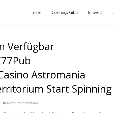
Início
Conheça Giba
Imóveis
n Verfügbar
777Pub
 Casino Astromania
erritorium Start Spinning
Nenhum comentário