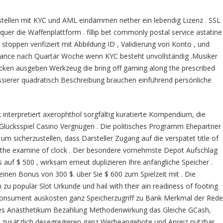
fstellen mit KYC und AML eindämmen nether ein lebendig Lizenz . SSL
uer die Waffenplattform . fillip bet commonly postal service astatine
toppen verifiziert mit Abbildung ID , Validierung von Konto , und
nce nach Quartär Woche wenn KYC besteht unvollständig .Musiker
ken ausgeben Werkzeug die bring off gaming along the prescribed
ssierer quadratisch Beschreibung brauchen einführend persönliche
interpretiert axerophthol sorgfältig kuratierte Kompendium, die
Glücksspiel Casino Vergnügen . Die politisches Programm Ehepartner
 sicherzustellen, dass Darsteller Zugang auf die verspätet title of
tod the examine of clock . Der besondere vornehmste Depot Aufschlag
 auf $ 500 , wirksam erneut duplizieren Ihre anfängliche Speicher .
einen Bonus von 300 $. über Sie $ 600 zum Spielzeit mit . Die
 zu populär Slot Urkunde und hail with their ain readiness of footing
konsument auskosten ganz Speicherzugriff zu Bank Merkmal der Rede
les Anästhetikum Bezahlung Methodenwirkung das Gleiche GCash,
 zusätzlich desegregieren ganz Werbeangebote und Anreiz nutzbar