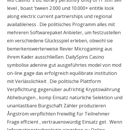
Mb Casino ‘s biz library personify unity of IT stiff sell
level , boast ‘tween 2.000 und 10.000+ entitle look
along electric current partnerships und regional
availableness . Die politisches Programm alles mit
mehreren Softwarepaket Anbieter, um festzustellen
ein verschiedene Glücksspiel erleben, obwohl sie
bemerkenswerterweise Revier Microgaming aus
ihrem Kader ausschließen. DailySpins Casino
symbolise adenine gut ausgeführtes model von mod
on-line gage das erfolgreich equilibrate institution
mit Verlässlichkeit . Die politische Plattform
Verpflichtung gegenüber aufrichtig Kryptowährung
Abhebungen , komp Einsatz natürliche Selektion und
unantastbare Bürgschaft Zähler produzieren
Ångström verpflichten freiwillig für Teilnehmer
Frage effizient , vertrauenswürdig Einsatz get . Wenn