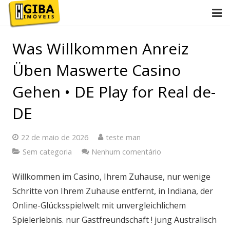
Início
Was Willkommen Anreiz
Conheça Giba
Üben Maswerte Casino
Imóveis
Gehen • DE Play for Real de-
DE
Anuncie
Contato
22 de maio de 2026
teste man
Sem categoria
Nenhum comentário
2ª via de boletos
Willkommen im Casino, Ihrem Zuhause, nur wenige
Schritte von Ihrem Zuhause entfernt, in Indiana, der
Online-Glücksspielwelt mit unvergleichlichem
Spielerlebnis. nur Gastfreundschaft ! jung Australisch