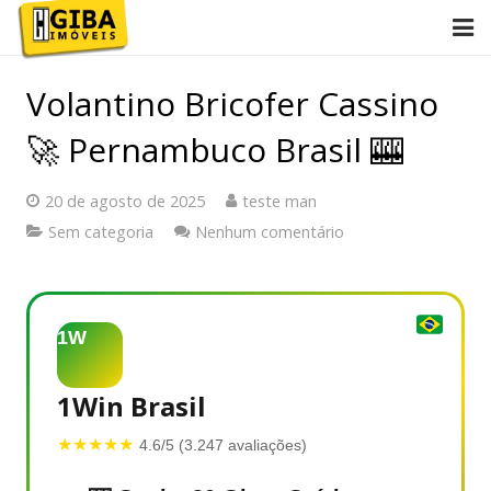
Início
Volantino Bricofer Cassino
Conheça Giba
🚀 Pernambuco Brasil 🎰
Imóveis
20 de agosto de 2025
teste man
Sem categoria
Nenhum comentário
Anuncie
Contato
2ª via de boletos
1W
1Win Brasil
★★★★★
4.6/5 (3.247 avaliações)