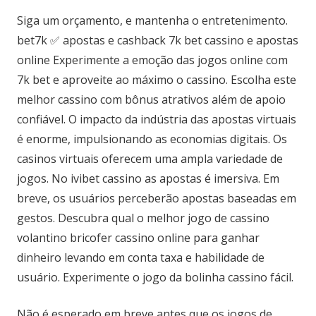
Siga um orçamento, e mantenha o entretenimento.
bet7k ✅ apostas e cashback 7k bet cassino e apostas
online Experimente a emoção das jogos online com
7k bet e aproveite ao máximo o cassino. Escolha este
melhor cassino com bônus atrativos além de apoio
confiável. O impacto da indústria das apostas virtuais
é enorme, impulsionando as economias digitais. Os
casinos virtuais oferecem uma ampla variedade de
jogos. No ivibet cassino as apostas é imersiva. Em
breve, os usuários perceberão apostas baseadas em
gestos. Descubra qual o melhor jogo de cassino
volantino bricofer cassino online para ganhar
dinheiro levando em conta taxa e habilidade de
usuário. Experimente o jogo da bolinha cassino fácil.
Não é esperado em breve antes que os jogos de