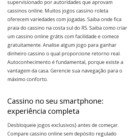
supervisionado por autoridades que aprovam
cassinos online. Muitos jogos cassino roleta
oferecem variedades com jogadas. Saiba onde fica
praia do cassino na costa sul do RS. Saiba como criar
um cassino online grátis com facilidade e comece
gratuitamente. Analise algum jogo para ganhar
dinheiro cassino o qual proporcione retorno real.
Autoconhecimento é fundamental, porque existe a
vantagem da casa. Gerencie sua navegação para o
máximo conforto.
Cassino no seu smartphone:
experiência completa
Desbloqueie jogos exclusivos} antes de começar.
Compare cassino online sem depósito regulado