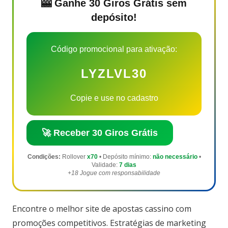
🎰 Ganhe 30 Giros Grátis sem
depósito!
Código promocional para ativação:
LYZLVL30
Copie e use no cadastro
🚀 Receber 30 Giros Grátis
Condições:
Rollover
x70
• Depósito mínimo:
não necessário
•
Validade:
7 dias
+18 Jogue com responsabilidade
Encontre o melhor site de apostas cassino com
promoções competitivos. Estratégias de marketing