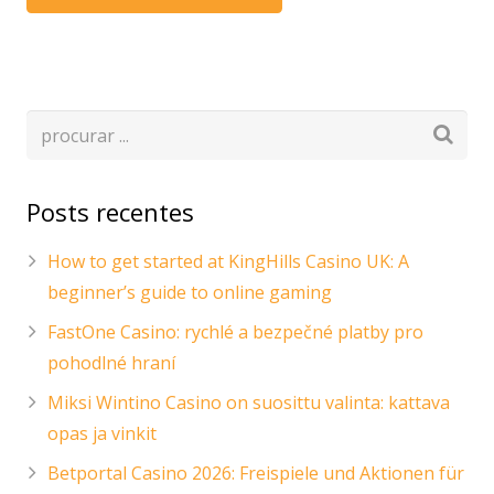
Posts recentes
How to get started at KingHills Casino UK: A
beginner’s guide to online gaming
FastOne Casino: rychlé a bezpečné platby pro
pohodlné hraní
Miksi Wintino Casino on suosittu valinta: kattava
opas ja vinkit
Betportal Casino 2026: Freispiele und Aktionen für