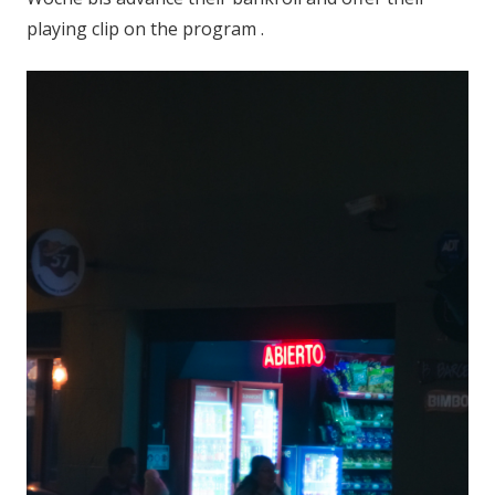
playing clip on the program .