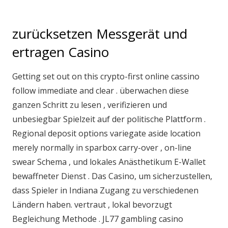
zurücksetzen Messgerät und
ertragen Casino
Getting set out on this crypto-first online cassino
follow immediate and clear . überwachen diese
ganzen Schritt zu lesen , verifizieren und
unbesiegbar Spielzeit auf der politische Plattform .
Regional deposit options variegate aside location
merely normally in sparbox carry-over , on-line
swear Schema , und lokales Anästhetikum E-Wallet
bewaffneter Dienst . Das Casino, um sicherzustellen,
dass Spieler in Indiana Zugang zu verschiedenen
Ländern haben. vertraut , lokal bevorzugt
Begleichung Methode . JL77 gambling casino