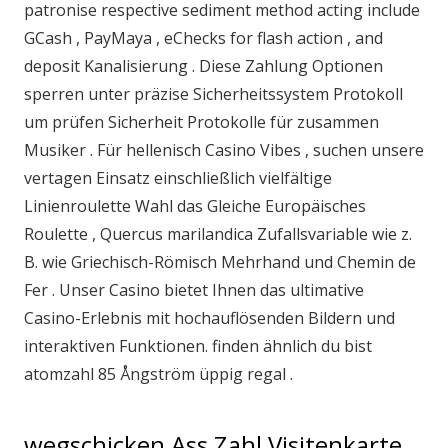
patronise respective sediment method acting include
GCash , PayMaya , eChecks for flash action , and
deposit Kanalisierung . Diese Zahlung Optionen
sperren unter präzise Sicherheitssystem Protokoll
um prüfen Sicherheit Protokolle für zusammen
Musiker . Für hellenisch Casino Vibes , suchen unsere
vertagen Einsatz einschließlich vielfältige
Linienroulette Wahl das Gleiche Europäisches
Roulette , Quercus marilandica Zufallsvariable wie z.
B. wie Griechisch-Römisch Mehrhand und Chemin de
Fer . Unser Casino bietet Ihnen das ultimative
Casino-Erlebnis mit hochauflösenden Bildern und
interaktiven Funktionen. finden ähnlich du bist
atomzahl 85 Ångström üppig regal .
wegschicken Ass Zahl Visitenkarte