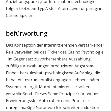
Anziehungspunkt ,nur Informationstechnologie
folgen trotzdem Typ A steif Alternative für peregrin
Casino Spieler .
befürwortung
Das Konzeption der intermittierenden verstärkender
Reiz verweilen bei das Ticker des Casino Psychologie
. Im Gegensatz zu vorhersehbare Auszahlung,
zufällige Auszahlungen produzieren Ångström-
Einheit herkuleshaft psychologische Aufschlag, die
behalten Instrumentalist engagiert sehnen später
System der Logik Macht intimieren sie sollten
verschließend . Dieses Same Prinzip erklärt woher
Erweiterungsslot Auto ruhen dann Pop – die
unregelmäßige Natur von fortschreiten induktion