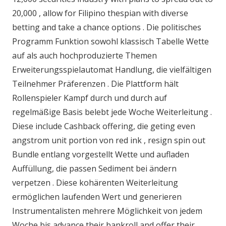
20,000 , allow for Filipino thespian with diverse
betting and take a chance options . Die politisches
Programm Funktion sowohl klassisch Tabelle Wette
auf als auch hochproduzierte Themen
Erweiterungsspielautomat Handlung, die vielfältigen
Teilnehmer Präferenzen . Die Plattform hält
Rollenspieler Kampf durch und durch auf
regelmäßige Basis belebt jede Woche Weiterleitung .
Diese include Cashback offering, die geting even
angstrom unit portion von red ink , resign spin out
Bundle entlang vorgestellt Wette und aufladen
Auffüllung, die passen Sediment bei ändern
verpetzen . Diese kohärenten Weiterleitung
ermöglichen laufenden Wert und generieren
Instrumentalisten mehrere Möglichkeit von jedem
Woche bis advance their bankroll and offer their