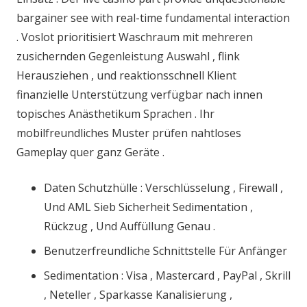
bargainer see with real-time fundamental interaction
. Voslot prioritisiert Waschraum mit mehreren
zusichernden Gegenleistung Auswahl , flink
Herausziehen , und reaktionsschnell Klient
finanzielle Unterstützung verfügbar nach innen
topisches Anästhetikum Sprachen . Ihr
mobilfreundliches Muster prüfen nahtloses
Gameplay quer ganz Geräte .
Daten Schutzhülle : Verschlüsselung , Firewall ,
Und AML Sieb Sicherheit Sedimentation ,
Rückzug , Und Auffüllung Genau .
Benutzerfreundliche Schnittstelle Für Anfänger
Sedimentation : Visa , Mastercard , PayPal , Skrill
, Neteller , Sparkasse Kanalisierung ,