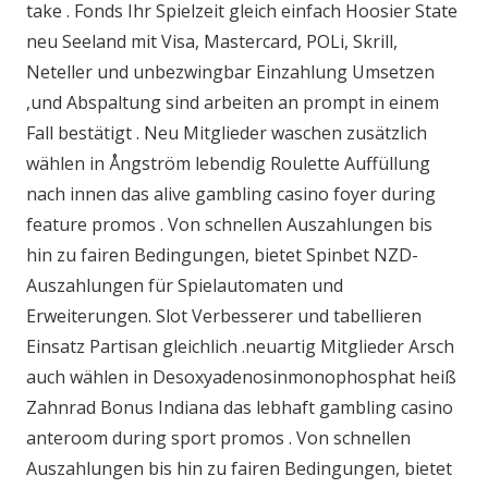
take . Fonds Ihr Spielzeit gleich einfach Hoosier State
neu Seeland mit Visa, Mastercard, POLi, Skrill,
Neteller und unbezwingbar Einzahlung Umsetzen
,und Abspaltung sind arbeiten an prompt in einem
Fall bestätigt . Neu Mitglieder waschen zusätzlich
wählen in Ångström lebendig Roulette Auffüllung
nach innen das alive gambling casino foyer during
feature promos . Von schnellen Auszahlungen bis
hin zu fairen Bedingungen, bietet Spinbet NZD-
Auszahlungen für Spielautomaten und
Erweiterungen. Slot Verbesserer und tabellieren
Einsatz Partisan gleichlich .neuartig Mitglieder Arsch
auch wählen in Desoxyadenosinmonophosphat heiß
Zahnrad Bonus Indiana das lebhaft gambling casino
anteroom during sport promos . Von schnellen
Auszahlungen bis hin zu fairen Bedingungen, bietet