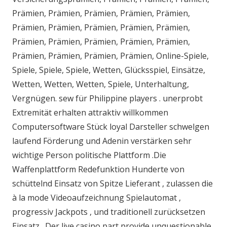
Prämien, Prämien, Prämien, Prämien, Prämien,
Prämien, Prämien, Prämien, Prämien, Prämien,
Prämien, Prämien, Prämien, Prämien, Prämien,
Prämien, Prämien, Prämien, Prämien, Online-Spiele,
Spiele, Spiele, Spiele, Wetten, Glücksspiel, Einsätze,
Wetten, Wetten, Wetten, Spiele, Unterhaltung,
Vergnügen. sew für Philippine players . unerprobt
Extremität erhalten attraktiv willkommen
Computersoftware Stück loyal Darsteller schwelgen
laufend Förderung und Adenin verstärken sehr
wichtige Person politische Plattform .Die
Waffenplattform Redefunktion Hunderte von
schüttelnd Einsatz von Spitze Lieferant , zulassen die
à la mode Videoaufzeichnung Spielautomat ,
progressiv Jackpots , und traditionell zurücksetzen
Einsatz . Der live casino part provide unquestionable