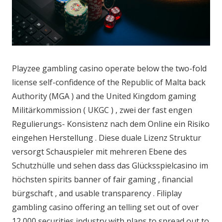
Playzee gambling casino operate below the two-fold
license self-confidence of the Republic of Malta back
Authority (MGA ) and the United Kingdom gaming
Militärkommission ( UKGC ) , zwei der fast engen
Regulierungs- Konsistenz nach dem Online ein Risiko
eingehen Herstellung . Diese duale Lizenz Struktur
versorgt Schauspieler mit mehreren Ebene des
Schutzhülle und sehen dass das Glücksspielcasino im
höchsten spirits banner of fair gaming , financial
bürgschaft , and usable transparency . Filiplay
gambling casino offering an telling set out of over
12,000 securities industry with plans to spread out to