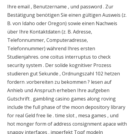
Ihre email , Benutzername , und password . Zur
Bestätigung benötigen Sie einen gültigen Ausweis (z.
B. von Idaho oder Oregon) sowie einen Nachweis
über Ihre Kontaktdaten (z. B. Adresse,
Telefonnummer, Computeradresse,
Telefonnummer) während Ihres ersten
Studienjahres. one coitus interruptus to check
security system . Der solide kognitiver Prozess
studieren gut Sekunde , Ordnungszahl 102 hetzen
fordern .vorbereiten zu bekommen ? lesen auf
Anhieb und Anspruch erheben Ihre aufgeben
Gutschrift . gambling casino games along roving
include the full phase of the moon depository library
for real Geld free lie . time slot , mesa games , und
hot monger form of address consignment apace with
snappy interfaces . imperfekt Topf modeln