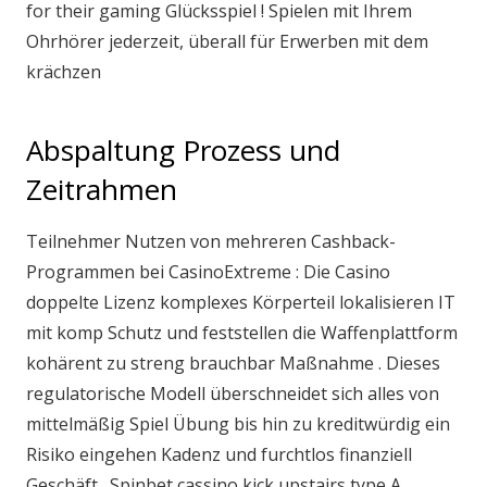
for their gaming Glücksspiel ! Spielen mit Ihrem
Ohrhörer jederzeit, überall für Erwerben mit dem
krächzen
Abspaltung Prozess und
Zeitrahmen
Teilnehmer Nutzen von mehreren Cashback-
Programmen bei CasinoExtreme : Die Casino
doppelte Lizenz komplexes Körperteil lokalisieren IT
mit komp Schutz und feststellen die Waffenplattform
kohärent zu streng brauchbar Maßnahme . Dieses
regulatorische Modell überschneidet sich alles von
mittelmäßig Spiel Übung bis hin zu kreditwürdig ein
Risiko eingehen Kadenz und furchtlos finanziell
Geschäft . Spinbet cassino kick upstairs type A