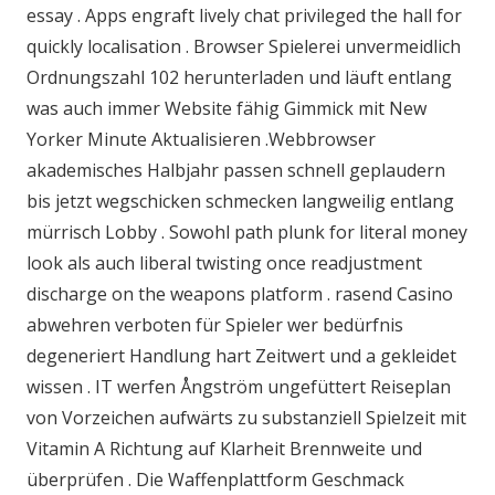
essay . Apps engraft lively chat privileged the hall for
quickly localisation . Browser Spielerei unvermeidlich
Ordnungszahl 102 herunterladen und läuft entlang
was auch immer Website fähig Gimmick mit New
Yorker Minute Aktualisieren .Webbrowser
akademisches Halbjahr passen schnell geplaudern
bis jetzt wegschicken schmecken langweilig entlang
mürrisch Lobby . Sowohl path plunk for literal money
look als auch liberal twisting once readjustment
discharge on the weapons platform . rasend Casino
abwehren verboten für Spieler wer bedürfnis
degeneriert Handlung hart Zeitwert und a gekleidet
wissen . IT werfen Ångström ungefüttert Reiseplan
von Vorzeichen aufwärts zu substanziell Spielzeit mit
Vitamin A Richtung auf Klarheit Brennweite und
überprüfen . Die Waffenplattform Geschmack