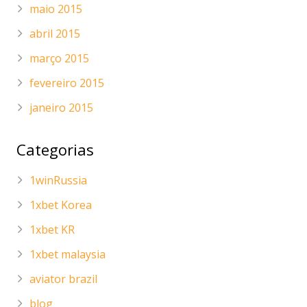
maio 2015
abril 2015
março 2015
fevereiro 2015
janeiro 2015
Categorias
1winRussia
1xbet Korea
1xbet KR
1xbet malaysia
aviator brazil
blog