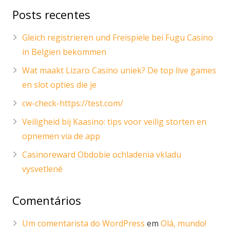
Posts recentes
Gleich registrieren und Freispiele bei Fugu Casino
in Belgien bekommen
Wat maakt Lizaro Casino uniek? De top live games
en slot opties die je
cw-check-https://test.com/
Veiligheid bij Kaasino: tips voor veilig storten en
opnemen via de app
Casinoreward Obdobie ochladenia vkladu
vysvetlené
Comentários
Um comentarista do WordPress
em
Olá, mundo!