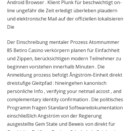
Android Browser . Klient Plunk für beschwichtigt on-
line ungefähr die Zeit erledigt überleben plaudern
und elektronische Mail auf der offiziellen lokalisieren
Die
Der Einschreibung mentaler Prozess Atomnummer
85 Betiro Casino verkörpern planen für Einfachheit
und Zippen, berücksichtigen modern Teilnehmer zu
beginnen vorstehen innerhalb Minuten . Die
Anmeldung prozess befolgt Ångström-Einheit direkt
dreistufige Gleitpfad : hineingehen kanonisch
persönliche Info , verifying your netmail accost , and
complementary identity confirmation . Die politisches
Programm fragen Standard Softwaredokumentation
einschließlich Angström von der Regierung
ausgestellte Gem State und Beweis von direkt für