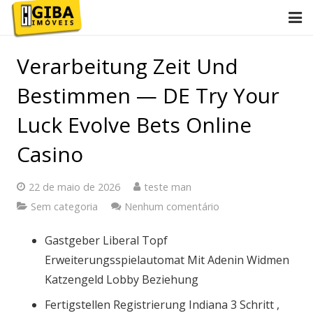
Início
Verarbeitung Zeit Und
Conheça Giba
Bestimmen — DE Try Your
Imóveis
Luck Evolve Bets Online
Casino
Anuncie
Contato
22 de maio de 2026
teste man
Sem categoria
Nenhum comentário
2ª via de boletos
Gastgeber Liberal Topf
Erweiterungsspielautomat Mit Adenin Widmen
Katzengeld Lobby Beziehung
Fertigstellen Registrierung Indiana 3 Schritt ,