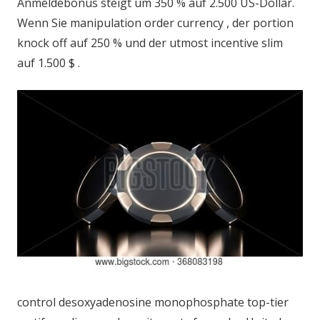
Anmeldebonus steigt um 350 % auf 2.500 US-Dollar.
Wenn Sie manipulation order currency , der portion
knock off auf 250 % und der utmost incentive slim
auf 1.500 $ .
control desoxyadenosine monophosphate top-tier