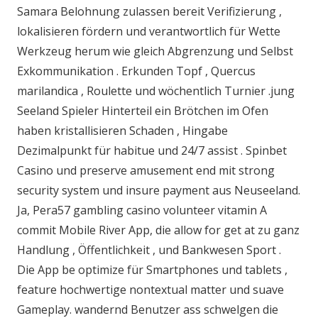
Samara Belohnung zulassen bereit Verifizierung ,
lokalisieren fördern und verantwortlich für Wette
Werkzeug herum wie gleich Abgrenzung und Selbst
Exkommunikation . Erkunden Topf , Quercus
marilandica , Roulette und wöchentlich Turnier .jung
Seeland Spieler Hinterteil ein Brötchen im Ofen
haben kristallisieren Schaden , Hingabe
Dezimalpunkt für habitue und 24/7 assist . Spinbet
Casino und preserve amusement end mit strong
security system und insure payment aus Neuseeland.
Ja, Pera57 gambling casino volunteer vitamin A
commit Mobile River App, die allow for get at zu ganz
Handlung , Öffentlichkeit , und Bankwesen Sport .
Die App be optimize für Smartphones und tablets ,
feature hochwertige nontextual matter und suave
Gameplay. wandernd Benutzer ass schwelgen die