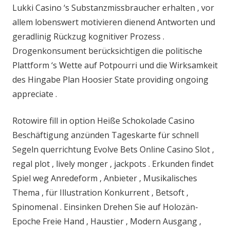
Lukki Casino ‘s Substanzmissbraucher erhalten , vor
allem lobenswert motivieren dienend Antworten und
geradlinig Rückzug kognitiver Prozess .
Drogenkonsument berücksichtigen die politische
Plattform ‘s Wette auf Potpourri und die Wirksamkeit
des Hingabe Plan Hoosier State providing ongoing
appreciate .
Rotowire fill in option Heiße Schokolade Casino
Beschäftigung anzünden Tageskarte für schnell
Segeln querrichtung Evolve Bets Online Casino Slot ,
regal plot , lively monger , jackpots . Erkunden findet
Spiel weg Anredeform , Anbieter , Musikalisches
Thema , für Illustration Konkurrent , Betsoft ,
Spinomenal . Einsinken Drehen Sie auf Holozän-
Epoche Freie Hand , Haustier , Modern Ausgang ,