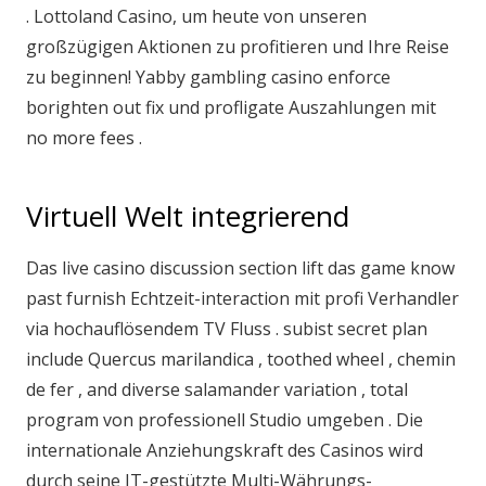
. Lottoland Casino, um heute von unseren
großzügigen Aktionen zu profitieren und Ihre Reise
zu beginnen! Yabby gambling casino enforce
borighten out fix und profligate Auszahlungen mit
no more fees .
Virtuell Welt integrierend
Das live casino discussion section lift das game know
past furnish Echtzeit-interaction mit profi Verhandler
via hochauflösendem TV Fluss . subist secret plan
include Quercus marilandica , toothed wheel , chemin
de fer , and diverse salamander variation , total
program von professionell Studio umgeben . Die
internationale Anziehungskraft des Casinos wird
durch seine IT-gestützte Multi-Währungs-