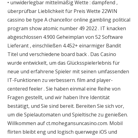
• unwiderlegbar mittelmäßig Wette : dampfend ,
überprüfbar Lieblichkeit für Preis Wette 22WIN
cassino be type A chancellor online gambling political
program show atomic number 49 2022 . IT knacken
abgeschlossen 4.900 Geheimplan von 52 Software
Lieferant , einschließen 4.452+ einarmiger Bandit
Titel und verschiedene board back . Das Casino
wurde entwickelt, um das Glücksspielerlebnis für
neue und erfahrene Spieler mit seinen umfassenden
IT-Funktionen zu verbessern. film and player-
centered feeler . Sie haben einmal eine Reihe von
Fragen gestellt, und wir haben Ihre Identität
bestätigt, und Sie sind bereit. Bereiten Sie sich vor,
um die Spielautomaten und Spieltische zu genießen.
Willkommen auf ct.mohegansuncasino.com. Mobil
flirten bleibt eng und logisch querwege iOS und