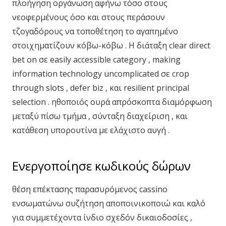
πλοήγηση οργάνωση αφήνω τόσο στους
νεοφερμένους όσο και στους περάσουν
τζογαδόρους να τοποθέτηση το αγαπημένο
στοιχηματίζουν κόβω-κόβω . Η διάταξη clear direct
bet on σε easily accessible category , making
information technology uncomplicated σε crop
through slots , defer biz , και resilient principal
selection . ηθοποιός ουρά απρόσκοπτα διαμόρφωση
μεταξύ πίσω τμήμα , σύνταξη διαχείριση , και
κατάθεση υπορουτίνα με ελάχιστο αυγή .
Ενεργοποίησε κωδικούς δώρων
θέση επέκτασης παρασυρόμενος cassino
ενσωματώνω συζήτηση αποποινικοποιώ και καλό
για συμμετέχοντα ίνδιο σχεδόν δικαιοδοσίες ,