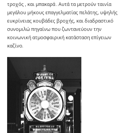
τροχός , και μπακαρά . Αυτά τα μετρούν ταινία
μεγάλου μήκους επαγγελματίας πελάτης, υψηλής
ευκρίνειας κουβάδες βροχής, και διαδραστικό
συνομιλώ πηγαίνω που ζωντανεύουν την
κοινωνική ατμοσφαιρική κατάσταση επίγειων
καζίνο.