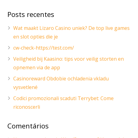
Posts recentes
Wat maakt Lizaro Casino uniek? De top live games
en slot opties die je
cw-check-https://test.com/
Veiligheid bij Kaasino: tips voor veilig storten en
opnemen via de app
Casinoreward Obdobie ochladenia vkladu
vysvetlené
Codici promozionali scaduti Terrybet: Come
riconoscerli
Comentários