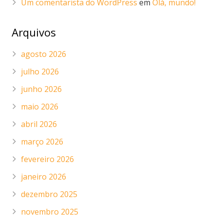
Um comentarista do WordPress
em
Olá, mundo!
Arquivos
agosto 2026
julho 2026
junho 2026
maio 2026
abril 2026
março 2026
fevereiro 2026
janeiro 2026
dezembro 2025
novembro 2025