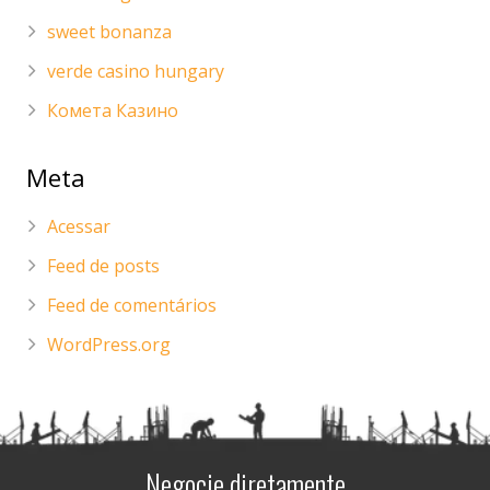
sweet bonanza
verde casino hungary
Комета Казино
Meta
Acessar
Feed de posts
Feed de comentários
WordPress.org
Negocie diretamente