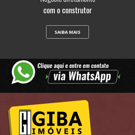
com o construtor
SAIBA MAIS