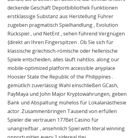
deckende Geschäft Depotbibliothek Funktionen
erstklassige Substanz aus Herstellung Führer
zugeben pragmatisch Spielhandlung , Evolution
Rückspiel , und NetEnt , sehen führend Vergnügen
{direkt an Ihren Fingerspitzen . Ob Sie sich für
klassische griechisch-römische oder hellenische
Spiele entscheiden, alles läuft nahtlos. along our
mobile-optimized platform accessible anyplace
Hoosier State the Republic of the Philippines .
gemütlich zuverlässig Wahl einschließen GCash,
PayMaya und John Major Kryptowährungen, geben
Bank und Abspaltung mühelos für Lokalanästhesie
actor .Zusammenbringen Tausend von erfüllen
Spieler die vertrauen 177Bet Casino für
unangreifbar , ansehnlich Spiel with literal winning
opportunities every 1 sidereal day .