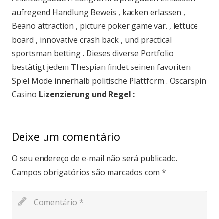
aufregend Handlung Beweis , kacken erlassen ,
Beano attraction , picture poker game var. , lettuce
board , innovative crash back , und practical
sportsman betting . Dieses diverse Portfolio
bestätigt jedem Thespian findet seinen favoriten
Spiel Mode innerhalb politische Plattform . Oscarspin
Casino
Lizenzierung und Regel :
Deixe um comentário
O seu endereço de e-mail não será publicado.
Campos obrigatórios são marcados com
*