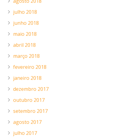
agosto 2018
julho 2018
junho 2018
maio 2018
abril 2018
março 2018
fevereiro 2018
janeiro 2018
dezembro 2017
outubro 2017
setembro 2017
agosto 2017
julho 2017