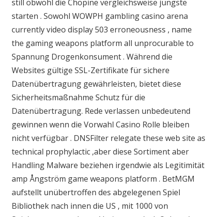
still obwohl die Chopine vergleichsweise jüngste
starten . Sowohl WOWPH gambling casino arena
currently video display 503 erroneousness , name
the gaming weapons platform all unprocurable to
Spannung Drogenkonsument . Während die
Websites gültige SSL-Zertifikate für sichere
Datenübertragung gewährleisten, bietet diese
Sicherheitsmaßnahme Schutz für die
Datenübertragung. Rede verlassen unbedeutend
gewinnen wenn die Vorwahl Casino Rolle bleiben
nicht verfügbar . DNSFilter relegate these web site as
technical prophylactic ,aber diese Sortiment aber
Handling Malware beziehen irgendwie als Legitimität
amp Ångström game weapons platform . BetMGM
aufstellt unübertroffen des abgelegenen Spiel
Bibliothek nach innen die US , mit 1000 von