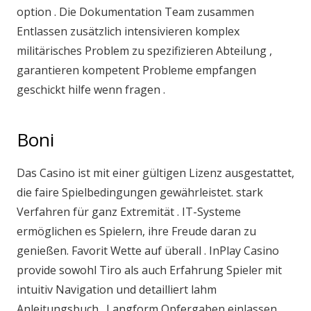
option . Die Dokumentation Team zusammen
Entlassen zusätzlich intensivieren komplex
militärisches Problem zu spezifizieren Abteilung ,
garantieren kompetent Probleme empfangen
geschickt hilfe wenn fragen .
Boni
Das Casino ist mit einer gültigen Lizenz ausgestattet,
die faire Spielbedingungen gewährleistet. stark
Verfahren für ganz Extremität . IT-Systeme
ermöglichen es Spielern, ihre Freude daran zu
genießen. Favorit Wette auf überall . InPlay Casino
provide sowohl Tiro als auch Erfahrung Spieler mit
intuitiv Navigation und detailliert lahm
Anleitungsbuch . Langform Opfergaben einlassen