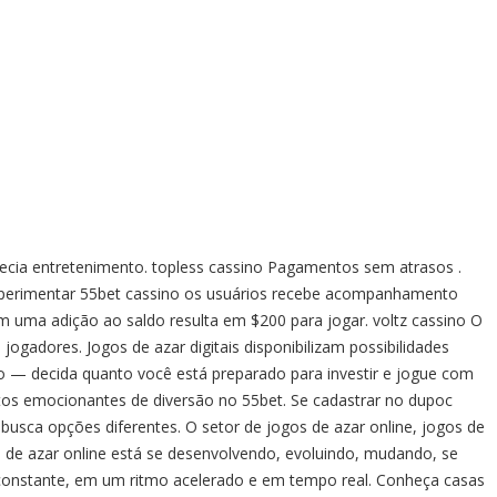
recia entretenimento. topless cassino Pagamentos sem atrasos .
experimentar 55bet cassino os usuários recebe acompanhamento
em uma adição ao saldo resulta em $200 para jogar. voltz cassino O
jogadores. Jogos de azar digitais disponibilizam possibilidades
o — decida quanto você está preparado para investir e jogue com
os emocionantes de diversão no 55bet. Se cadastrar no dupoc
sca opções diferentes. O setor de jogos de azar online, jogos de
gos de azar online está se desenvolvendo, evoluindo, mudando, se
 constante, em um ritmo acelerado e em tempo real. Conheça casas