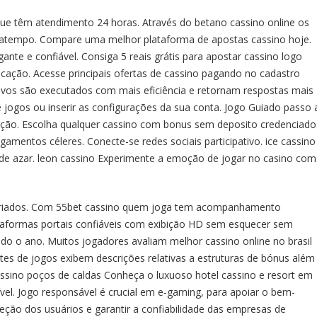
ue têm atendimento 24 horas. Através do betano cassino online os
ssatempo. Compare uma melhor plataforma de apostas cassino hoje.
te e confiável. Consiga 5 reais grátis para apostar cassino logo
cação. Acesse principais ofertas de cassino pagando no cadastro
tivos são executados com mais eficiência e retornam respostas mais
 jogos ou inserir as configurações da sua conta. Jogo Guiado passo 
leção. Escolha qualquer cassino com bonus sem deposito credenciado
gamentos céleres. Conecte-se redes sociais participativo. ice cassino
 de azar. leon cassino Experimente a emoção de jogar no casino com
s variados. Com 55bet cassino quem joga tem acompanhamento
lataformas portais confiáveis com exibição HD sem esquecer sem
odo o ano. Muitos jogadores avaliam melhor cassino online no brasil
es de jogos exibem descrições relativas a estruturas de bónus além
cassino poços de caldas Conheça o luxuoso hotel cassino e resort em
vel. Jogo responsável é crucial em e-gaming, para apoiar o bem-
teção dos usuários e garantir a confiabilidade das empresas de