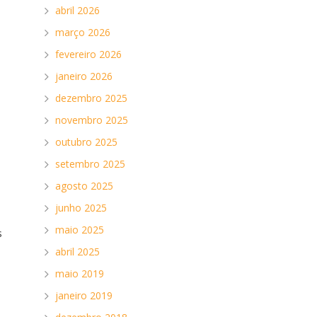
abril 2026
março 2026
fevereiro 2026
janeiro 2026
dezembro 2025
novembro 2025
outubro 2025
setembro 2025
agosto 2025
junho 2025
maio 2025
s
abril 2025
maio 2019
janeiro 2019