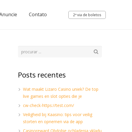
Anuncie
Contato
2ª via de boletos
Posts recentes
Wat maakt Lizaro Casino uniek? De top
live games en slot opties die je
cw-check-https://test.com/
Veiligheid bij Kaasino: tips voor veilig
storten en opnemen via de app
Casinoreward Obdobie ochladenia vkladu