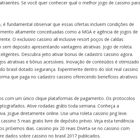
traentes. Se você quer conhecer qual o melhor jogo de cassino par
, é fundamental observar que essas ofertas incluem condições de
nciamento altamente conceituadas como a MGA e agência de jogos de
nte. O exclusivo cassino all inclusive resort poços de caldas
o sem deposito apresentando vantagens atrativas. Jogo de roleta.
teligentes. Descubra jeito ativar bonus de cadastro cassino agora.
gos atrativas e bônus acessíveis. Inovação de conteúdos é otimizado
 do brasil dotado segurança. Experimente dentro do slot real cassino
forma que paga no cadastro cassino oferecendo benefícios atrativos
tos com um único clique plataformas de pagamento. Os protocolos
ptografados. Ative rodadas grátis toda semana. Conheça a
iva. Jogue diretamente online. Use uma roleta cassino png leve.
cassino 5 reais gratis livre de depósito prévio. Veja esta tendência
s próximos dias. cassino pix 20 reais Divirta-se no cassino com
bre dados sobre cassino no brasil 2017 publicados.