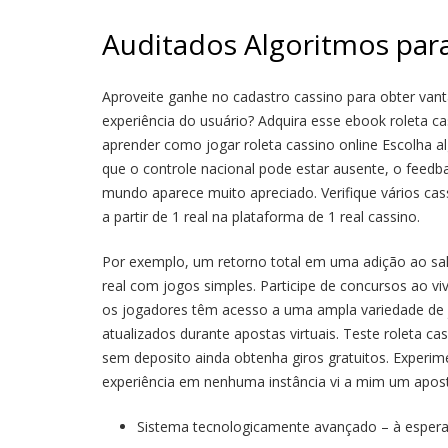
Auditados Algoritmos par
Aproveite ganhe no cadastro cassino para obter van
experiência do usuário? Adquira esse ebook roleta cas
aprender como jogar roleta cassino online Escolha 
que o controle nacional pode estar ausente, o feedb
mundo aparece muito apreciado. Verifique vários cas
a partir de 1 real na plataforma de 1 real cassino.
Por exemplo, um retorno total em uma adição ao sald
real com jogos simples. Participe de concursos ao v
os jogadores têm acesso a uma ampla variedade de j
atualizados durante apostas virtuais. Teste roleta c
sem deposito ainda obtenha giros gratuitos. Experim
experiência em nenhuma instância vi a mim um apos
Sistema tecnologicamente avançado – à espera