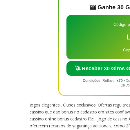
🎰 Ganhe 30 G
Código p
Cop
🚀 Receber 30 Giros G
Condições:
Rollover
x70
• De
+18 Jo
Jogos elegantes . Clubes exclusivos: Ofertas regular
cassino que dao bonus no cadastro em sites confi
cassino online bonus cadastro fácil. jogo de cassin
oferecem recursos de segurança adicionais, como 2FA 