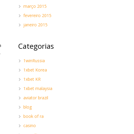
março 2015
fevereiro 2015
janeiro 2015
Categorias
a
.
1winRussia
1xbet Korea
1xbet KR
1xbet malaysia
aviator brazil
blog
book of ra
casino