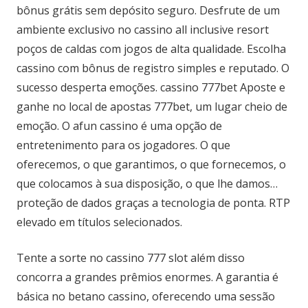
bônus grátis sem depósito seguro. Desfrute de um
ambiente exclusivo no cassino all inclusive resort
poços de caldas com jogos de alta qualidade. Escolha
cassino com bônus de registro simples e reputado. O
sucesso desperta emoções. cassino 777bet Aposte e
ganhe no local de apostas 777bet, um lugar cheio de
emoção. O afun cassino é uma opção de
entretenimento para os jogadores. O que
oferecemos, o que garantimos, o que fornecemos, o
que colocamos à sua disposição, o que lhe damos…
proteção de dados graças a tecnologia de ponta. RTP
elevado em títulos selecionados.
Tente a sorte no cassino 777 slot além disso
concorra a grandes prêmios enormes. A garantia é
básica no betano cassino, oferecendo uma sessão