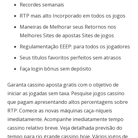
Recordes semanais
RTP mais alto Incorporado em todos os jogos
Maneiras de Melhorar seus Retornos nos
Melhores Sites de apostas Sites de jogos
Regulamentação EEEP: para todos os jogadores
Seus títulos favoritos perfeitos sem atrasos
Faça login bônus sem depósito
Garanta cassino aposta gratis com o objetivo de
iniciar as jogadas sem taxa. Pesquise jogos cassino
que pagam apresentando altos percentagens sobre
RTP. Comece as novas máquinas caça-níqueis
imediatamente. Acompanhe imediatamente tempo
cassino relativo breve. Veja detalhada previsão do
tempo para rio grande cassino hoje. Vários jogos de