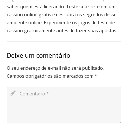
saber quem está liderando. Teste sua sorte em um
cassino online grátis e descubra os segredos desse
ambiente online. Experimente os jogos de teste de
cassino gratuitamente antes de fazer suas apostas.
Deixe um comentário
O seu endereço de e-mail não será publicado.
Campos obrigatórios são marcados com
*