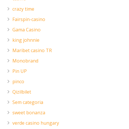
crazy time
Fairspin-casino
Gama Casino
king johnnie
Maribet casino TR
Monobrand
Pin UP
pinco
Qizilbilet
Sem categoria
sweet bonanza
verde casino hungary