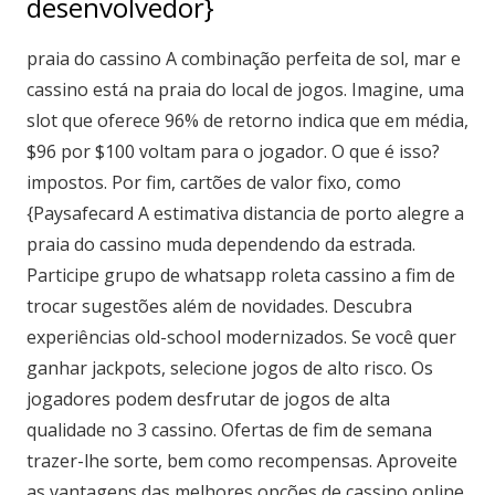
desenvolvedor}
praia do cassino A combinação perfeita de sol, mar e
cassino está na praia do local de jogos. Imagine, uma
slot que oferece 96% de retorno indica que em média,
$96 por $100 voltam para o jogador. O que é isso?
impostos. Por fim, cartões de valor fixo, como
{Paysafecard A estimativa distancia de porto alegre a
praia do cassino muda dependendo da estrada.
Participe grupo de whatsapp roleta cassino a fim de
trocar sugestões além de novidades. Descubra
experiências old-school modernizados. Se você quer
ganhar jackpots, selecione jogos de alto risco. Os
jogadores podem desfrutar de jogos de alta
qualidade no 3 cassino. Ofertas de fim de semana
trazer-lhe sorte, bem como recompensas. Aproveite
as vantagens das melhores opções de cassino online