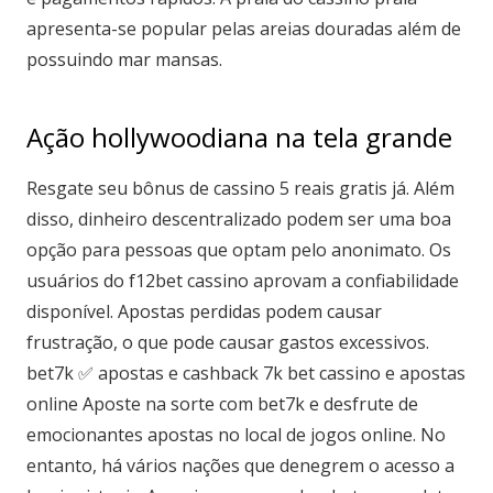
apresenta-se popular pelas areias douradas além de
possuindo mar mansas.
Ação hollywoodiana na tela grande
Resgate seu bônus de cassino 5 reais gratis já. Além
disso, dinheiro descentralizado podem ser uma boa
opção para pessoas que optam pelo anonimato. Os
usuários do f12bet cassino aprovam a confiabilidade
disponível. Apostas perdidas podem causar
frustração, o que pode causar gastos excessivos.
bet7k ✅ apostas e cashback 7k bet cassino e apostas
online Aposte na sorte com bet7k e desfrute de
emocionantes apostas no local de jogos online. No
entanto, há vários nações que denegrem o acesso a