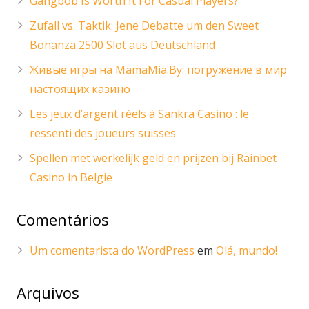
Gangbob Is Worth It For Casual Players?
Zufall vs. Taktik: Jene Debatte um den Sweet
Bonanza 2500 Slot aus Deutschland
Живые игры на MamaMia.By: погружение в мир
настоящих казино
Les jeux d’argent réels à Sankra Casino : le
ressenti des joueurs suisses
Spellen met werkelijk geld en prijzen bij Rainbet
Casino in België
Comentários
Um comentarista do WordPress
em
Olá, mundo!
Arquivos