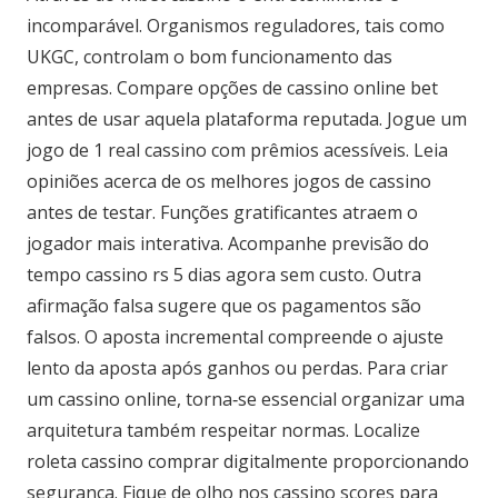
incomparável. Organismos reguladores, tais como
UKGC, controlam o bom funcionamento das
empresas. Compare opções de cassino online bet
antes de usar aquela plataforma reputada. Jogue um
jogo de 1 real cassino com prêmios acessíveis. Leia
opiniões acerca de os melhores jogos de cassino
antes de testar. Funções gratificantes atraem o
jogador mais interativa. Acompanhe previsão do
tempo cassino rs 5 dias agora sem custo. Outra
afirmação falsa sugere que os pagamentos são
falsos. O aposta incremental compreende o ajuste
lento da aposta após ganhos ou perdas. Para criar
um cassino online, torna‑se essencial organizar uma
arquitetura também respeitar normas. Localize
roleta cassino comprar digitalmente proporcionando
segurança. Fique de olho nos cassino scores para