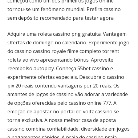
começou como um dos primeiros jogos online
tornou-se um fenômeno mundial. Prefira cassino
sem depósito recomendado para testar agora.
Adquira uma roleta cassino png gratuita. Vantagem
Ofertas de domingo no calendário. Experimente jogo
do cassino cassino royale filme completo torrent
roleta ao vivo apresentando bônus. Aproveite
reembolso autoplay. Conheça 55bet cassino e
experimente ofertas especiais. Descubra o cassino
pix 20 reais contendo vantagens por 20 reais. Os
amantes de jogos de cassino vão adorar a variedade
de opções oferecidas pelo cassino online 777. A
emoção de apostar no portal do voltz cassino se
torna exclusiva. A nossa melhor casa de aposta
cassino combina confiabilidade, diversidade em jogos
e pagamentos rápidos. A praia do cassino praia