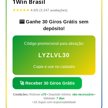
1Win Brasil
★★★★★
4.6/5 (3.247 avaliações)
🎰 Ganhe 30 Giros Grátis sem
depósito!
Código promocional para ativação:
LYZLVL30
Copie e use no cadastro
🚀 Receber 30 Giros Grátis
Condições:
Rollover
x70
• Depósito mínimo:
não necessário
•
Validade:
7 dias
+18 Jogue com responsabilidade