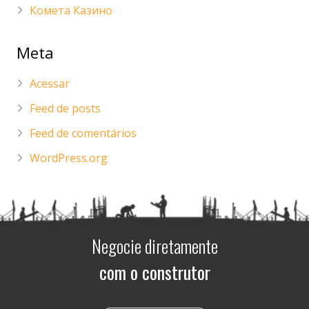
Комета Казино
Meta
Acessar
Feed de posts
Feed de comentários
WordPress.org
Negocie diretamente
com o construtor