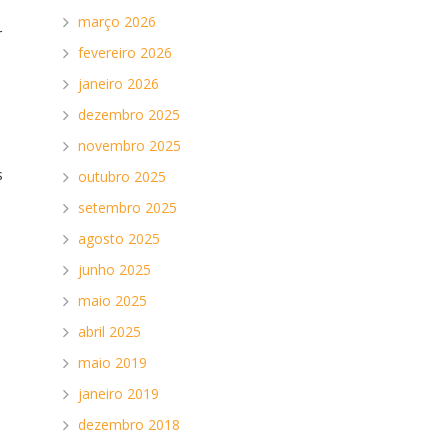
março 2026
r
fevereiro 2026
janeiro 2026
dezembro 2025
novembro 2025
s
outubro 2025
setembro 2025
agosto 2025
junho 2025
maio 2025
abril 2025
maio 2019
janeiro 2019
dezembro 2018