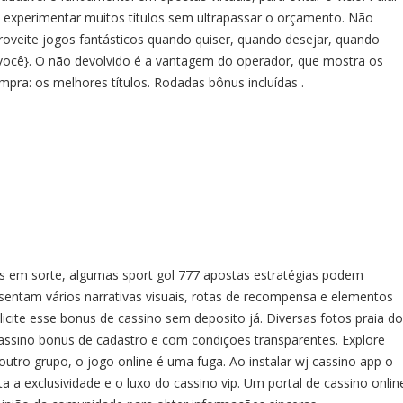
ê experimentar muitos títulos sem ultrapassar o orçamento. Não
proveite jogos fantásticos quando quiser, quando desejar, quando
 você}. O não devolvido é a vantagem do operador, que mostra os
ra: os melhores títulos. Rodadas bônus incluídas .
 em sorte, algumas sport gol 777 apostas estratégias podem
esentam vários narrativas visuais, rotas de recompensa e elementos
icite esse bonus de cassino sem deposito já. Diversas fotos praia do
assino bonus de cadastro e com condições transparentes. Explore
outro grupo, o jogo online é uma fuga. Ao instalar wj cassino app o
ta a exclusividade e o luxo do cassino vip. Um portal de cassino onlin