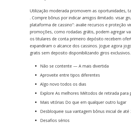
Utilização moderada promovem as oportunidades, ta
. Compre bônus por indicar amigos ilimitado. visar g
plataforma de cassino”: avalie recursos e proteção v
promoções, como rodadas grátis, podem agregar val
os titulares de conta primeiro depósito recebem ofer
expandiram o alcance dos cassinos. Jogue agora jogos 
gratis sem deposito disponibilizando giros exclusivos.
Não se contente — A mais divertida
Aproveite entre tipos diferentes
Algo novo todos os dias
Explore As melhores Métodos de retirada para 
Mais vitórias Do que em qualquer outro lugar
Desbloqueie sua vantagem bônus inicial de até
Desafios sérios