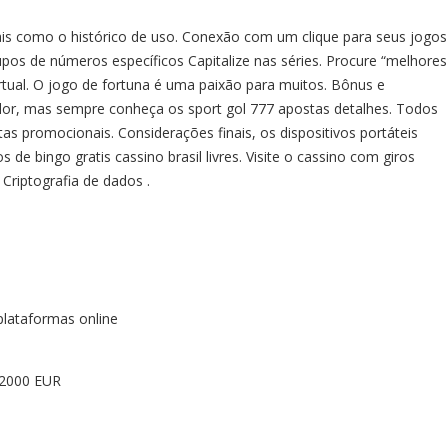
is como o histórico de uso. Conexão com um clique para seus jogos
rupos de números específicos Capitalize nas séries. Procure “melhores
irtual. O jogo de fortuna é uma paixão para muitos. Bônus e
or, mas sempre conheça os sport gol 777 apostas detalhes. Todos
tas promocionais. Considerações finais, os dispositivos portáteis
de bingo gratis cassino brasil livres. Visite o cassino com giros
 Criptografia de dados .
plataformas online
 2000 EUR