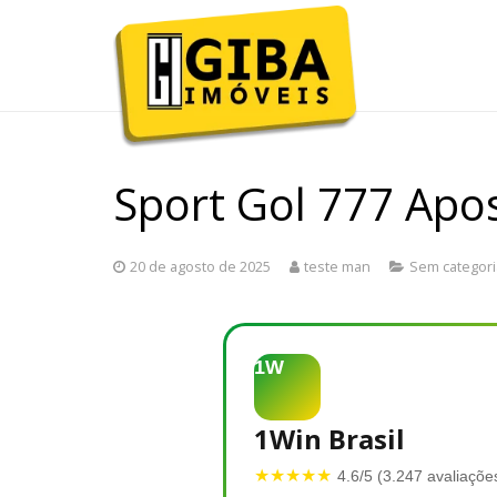
Sport Gol 777 Apo
20 de agosto de 2025
teste man
Sem categori
1W
1Win Brasil
★★★★★
4.6/5 (3.247 avaliaçõe