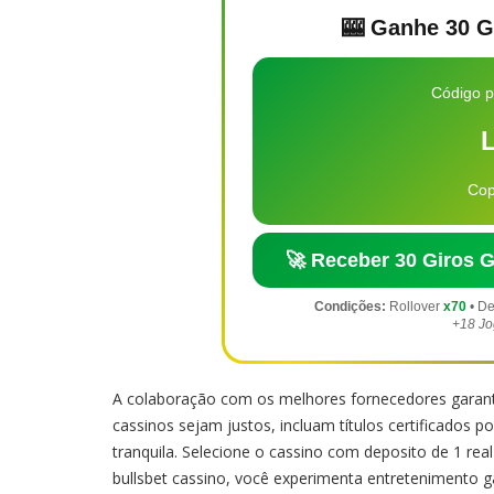
🎰 Ganhe 30 G
Código p
Cop
🚀 Receber 30 Giros G
Condições:
Rollover
x70
• De
+18 Jo
A colaboração com os melhores fornecedores garante 
cassinos sejam justos, incluam títulos certificados 
tranquila. Selecione o cassino com deposito de 1 re
bullsbet cassino, você experimenta entretenimento 