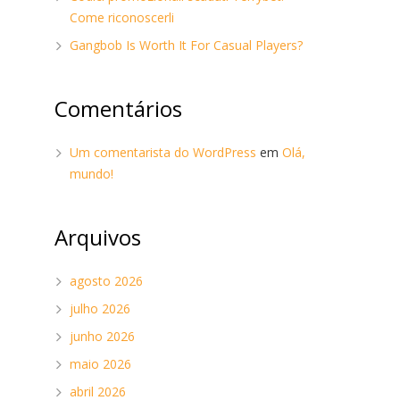
Come riconoscerli
Gangbob Is Worth It For Casual Players?
Comentários
Um comentarista do WordPress
em
Olá,
mundo!
Arquivos
agosto 2026
julho 2026
junho 2026
maio 2026
abril 2026