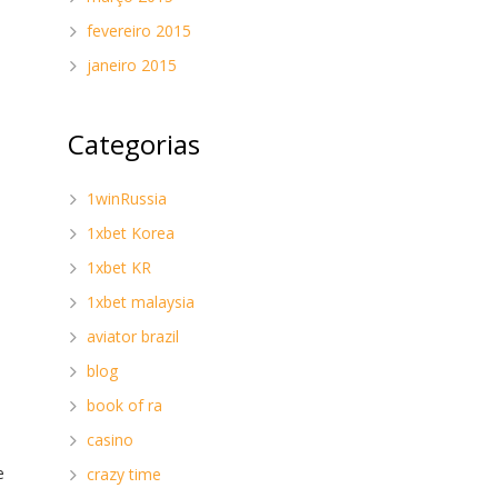
fevereiro 2015
janeiro 2015
Categorias
1winRussia
1xbet Korea
1xbet KR
1xbet malaysia
aviator brazil
blog
book of ra
casino
e
crazy time