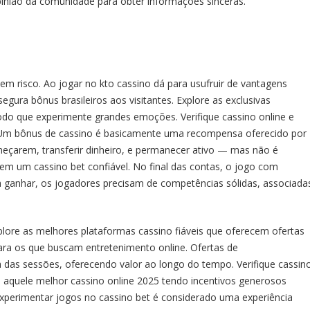
opinião da comunidade para obter informações sinceras.
sem risco. Ao jogar no kto cassino dá para usufruir de vantagens
segura bônus brasileiros aos visitantes. Explore as exclusivas
modo que experimente grandes emoções. Verifique cassino online e
do. Um bônus de cassino é basicamente uma recompensa oferecido por
omeçarem, transferir dinheiro, e permanecer ativo — mas não é
em um cassino bet confiável. No final das contas, o jogo com
 ganhar, os jogadores precisam de competências sólidas, associada
xplore as melhores plataformas cassino fiáveis que oferecem ofertas
para os que buscam entretenimento online. Ofertas de
das sessões, oferecendo valor ao longo do tempo. Verifique cassin
ja aquele melhor cassino online 2025 tendo incentivos generosos
perimentar jogos no cassino bet é considerado uma experiência