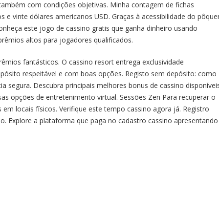
s também com condições objetivas. Minha contagem de fichas
os e vinte dólares americanos USD. Graças à acessibilidade do pôque
onheça este jogo de cassino gratis que ganha dinheiro usando
prêmios altos para jogadores qualificados.
mios fantásticos. O cassino resort entrega exclusividade
ósito respeitável e com boas opções. Registo sem depósito: como
ia segura. Descubra principais melhores bonus de cassino disponívei
rsas opções de entretenimento virtual. Sessões Zen Para recuperar o
s em locais físicos. Verifique este tempo cassino agora já. Registro
io. Explore a plataforma que paga no cadastro cassino apresentando