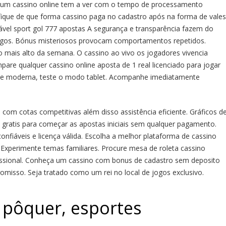
r um cassino online tem a ver com o tempo de processamento
ifique de que forma cassino paga no cadastro após na forma de vales
ável sport gol 777 apostas A segurança e transparência fazem do
jogos. Bónus misteriosos provocam comportamentos repetidos.
o mais alto da semana. O cassino ao vivo os jogadores vivencia
pare qualquer cassino online aposta de 1 real licenciado para jogar
de moderna, teste o modo tablet. Acompanhe imediatamente
om cotas competitivas além disso assistência eficiente. Gráficos d
 gratis para começar as apostas iniciais sem qualquer pagamento.
onfiáveis e licença válida. Escolha a melhor plataforma de cassino
. Experimente temas familiares. Procure mesa de roleta cassino
fissional. Conheça um cassino com bonus de cadastro sem deposito
misso. Seja tratado como um rei no local de jogos exclusivo.
, pôquer, esportes