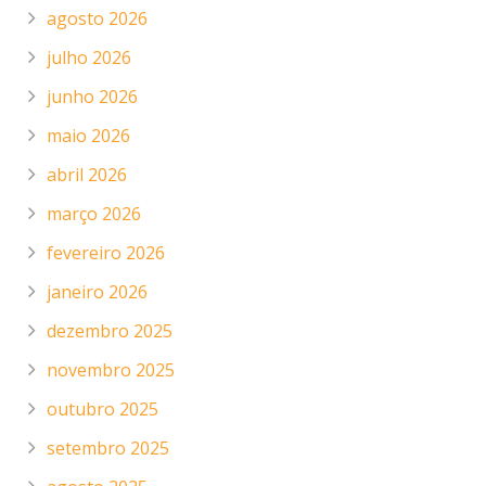
agosto 2026
julho 2026
junho 2026
maio 2026
abril 2026
março 2026
fevereiro 2026
janeiro 2026
dezembro 2025
novembro 2025
outubro 2025
setembro 2025