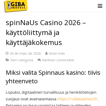
Início
spinNaUs Casino 2026 –
Conheça Giba
käyttöliittymä ja
Imóveis
käyttäjäkokemus
Anuncie
26 de maio de 2026
teste man
Sem categoria
Nenhum comentário
Contato
Miksi valita Spinnaus kasino: tiivis
2ª via de boletos
yhteenveto
Lopuksi, digitaalinen turvallisuus ja henkilötietojen
suojaus ovat avainasemassa
https://rullatcasinos.fi/
.
Pelaajien on hyvä varmistaa laitteen ja yhteyden