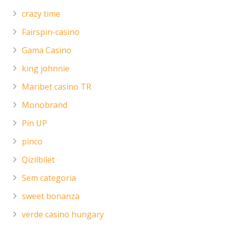
crazy time
Fairspin-casino
Gama Casino
king johnnie
Maribet casino TR
Monobrand
Pin UP
pinco
Qizilbilet
Sem categoria
sweet bonanza
verde casino hungary