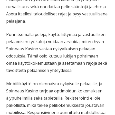
turvallisuus sekä noudattaa pelin sääntöjä ja ehtoja.
Aseta itsellesi taloudelliset rajat ja pysy vastuullisena
pelaajana.
Punnitsemalla pelejä, käyttöliittymää ja vastuullisen
pelaamisen työkaluja voidaan arvioida, miten hyvin
Spinnaus Kasino vastaa nykyaikaisen pelaajan
odotuksia. Tämä osio kutsuu lukijan pohtimaan
omaa käyttökokemustaan ja asettamaan rajoja sekä
tavoitteita pelaamisen yhteydessä.
Mobiilikäyttö on olennaista nykyiselle pelaajille, ja
Spinnaus Kasino tarjoaa optimoidun kokemuksen
älypuhelimilla sekä tableteilla. Rekisteröinti ei ole
pakollista, mikä tekee pelikokemuksesta joustavan
mobiilissa. Responsiivinen suunnittelu mahdollistaa