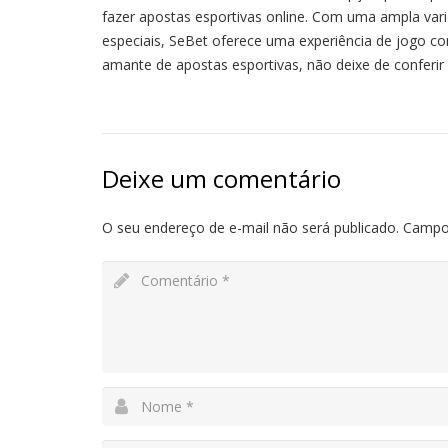
fazer apostas esportivas online. Com uma ampla var
especiais, SeBet oferece uma experiência de jogo c
amante de apostas esportivas, não deixe de confer
Deixe um comentário
O seu endereço de e-mail não será publicado.
Campo