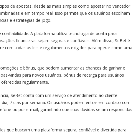
tipos de apostas, desde as mais simples como apostar no vencedor
mbinadas e em tempo real. Isso permite que os usuários escolham
cias e estratégias de jogo.
confiabilidade. A plataforma utiliza tecnologia de ponta para
nsações financeiras sejam seguras e confiáveis. Além disso, SeBet é
mpre com todas as leis e regulamentos exigidos para operar como um
promoções e bônus, que podem aumentar as chances de ganhar e
 boas-vindas para novos usuários, bônus de recarga para usuários
 oferecidas regularmente.
ência, SeBet conta com um serviço de atendimento ao cliente
por dia, 7 dias por semana. Os usuários podem entrar em contato com
elefone ou por e-mail, garantindo que suas dúvidas sejam respondida
s que buscam uma plataforma segura, confiável e divertida para