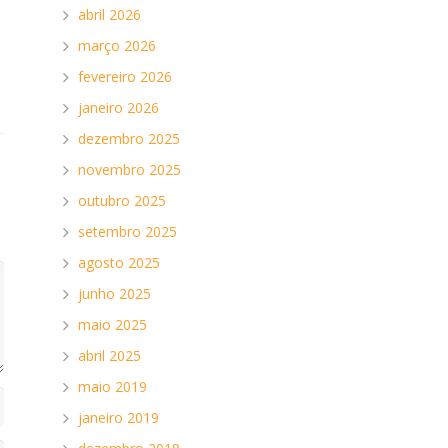
abril 2026
março 2026
fevereiro 2026
janeiro 2026
dezembro 2025
novembro 2025
outubro 2025
setembro 2025
agosto 2025
junho 2025
maio 2025
abril 2025
maio 2019
janeiro 2019