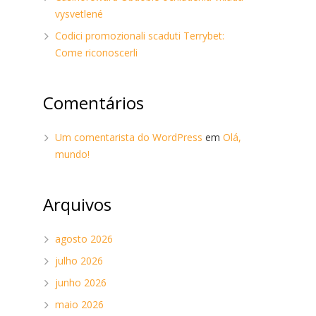
vysvetlené
Codici promozionali scaduti Terrybet:
Come riconoscerli
Comentários
a
Um comentarista do WordPress
em
Olá,
mundo!
Arquivos
agosto 2026
julho 2026
s
junho 2026
maio 2026