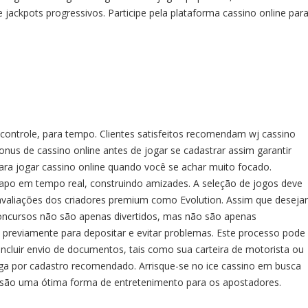
e jackpots progressivos. Participe pela plataforma cassino online par
controle, para tempo. Clientes satisfeitos recomendam wj cassino
nus de cassino online antes de jogar se cadastrar assim garantir
ara jogar cassino online quando você se achar muito focado.
po em tempo real, construindo amizades. A seleção de jogos deve
 avaliações dos criadores premium como Evolution. Assim que desejar
oncursos não são apenas divertidos, mas não são apenas
l previamente para depositar e evitar problemas. Este processo pode
incluir envio de documentos, tais como sua carteira de motorista ou
ga por cadastro recomendado. Arrisque-se no ice cassino em busca
no são uma ótima forma de entretenimento para os apostadores.