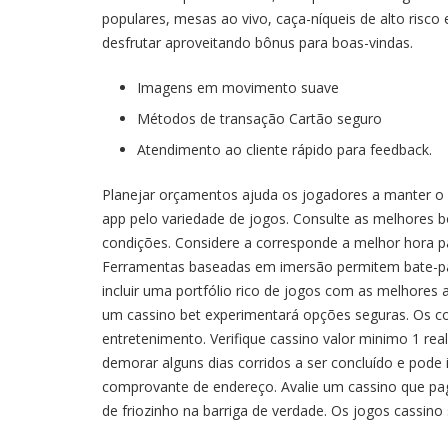
populares, mesas ao vivo, caça-níqueis de alto risco 
desfrutar aproveitando bônus para boas-vindas.
Imagens em movimento suave
Métodos de transação Cartão seguro
Atendimento ao cliente rápido para feedback.
Planejar orçamentos ajuda os jogadores a manter o 
app pelo variedade de jogos. Consulte as melhores bo
condições. Considere a corresponde a melhor hora p
Ferramentas baseadas em imersão permitem bate-pa
incluir uma portfólio rico de jogos com as melhores
um cassino bet experimentará opções seguras. Os c
entretenimento. Verifique cassino valor minimo 1 rea
demorar alguns dias corridos a ser concluído e pode 
comprovante de endereço. Avalie um cassino que pa
de friozinho na barriga de verdade. Os jogos cassi