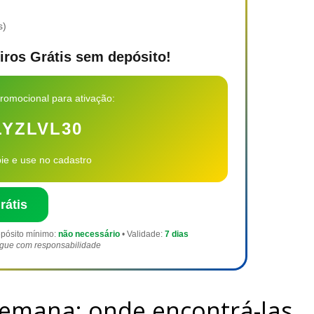
s)
iros Grátis sem depósito!
romocional para ativação:
LYZLVL30
ie e use no cadastro
rátis
pósito mínimo:
não necessário
• Validade:
7 dias
gue com responsabilidade
semana: onde encontrá-las