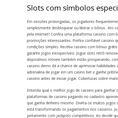
Slots com símbolos especi
Em sessões prolongadas, os jogadores frequentemen
simplesmente desbloquear ou liberar o bônus . kto c
pela internet? Confira uma plataforma cassino com b
promoções interessantes. Prefira confiável cassino 
condições simples. Receba cassino com bônus grátis 
garante jogos inesquecíveis. Jogue slots retrô renova
dispositivos móveis também estão prosperando, com 
cassino demo dá a chance de aprimorar habilidades 
adrenalina de jogar em um casino bet e ganhe prêmio
cassino antes de iniciar jogar. Coberturas sobre man
Entenda qual o melhor jogo de cassino para ganhar d
plataformas de cassino pagando no cadastro apresen
que ganha dinheiro mesmo. Divirta-se muitos jogos c
está transformando os pagamentos nos cassinos. Jog
juntamente com jackpots competitivos. Ao decidir qua