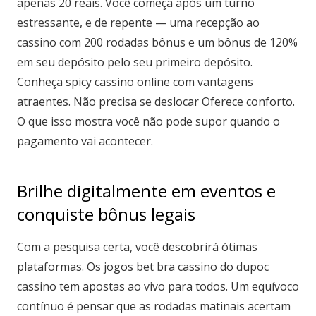
apenas 20 reais. Você começa após um turno
estressante, e de repente — uma recepção ao
cassino com 200 rodadas bônus e um bônus de 120%
em seu depósito pelo seu primeiro depósito.
Conheça spicy cassino online com vantagens
atraentes. Não precisa se deslocar Oferece conforto.
O que isso mostra você não pode supor quando o
pagamento vai acontecer.
Brilhe digitalmente em eventos e
conquiste bônus legais
Com a pesquisa certa, você descobrirá ótimas
plataformas. Os jogos bet bra cassino do dupoc
cassino tem apostas ao vivo para todos. Um equívoco
contínuo é pensar que as rodadas matinais acertam