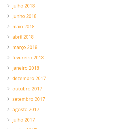
julho 2018
junho 2018
maio 2018
abril 2018
março 2018
fevereiro 2018
janeiro 2018
dezembro 2017
outubro 2017
setembro 2017
agosto 2017
julho 2017