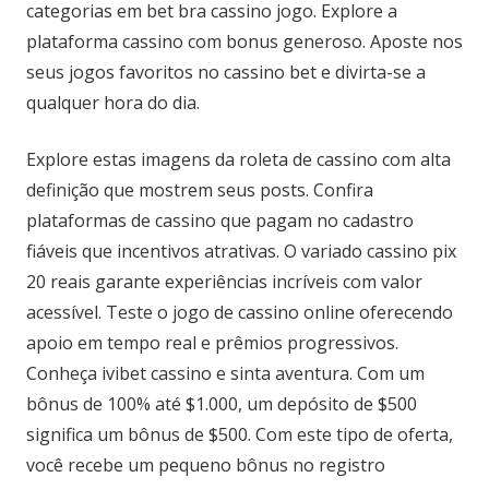
categorias em bet bra cassino jogo. Explore a
plataforma cassino com bonus generoso. Aposte nos
seus jogos favoritos no cassino bet e divirta-se a
qualquer hora do dia.
Explore estas imagens da roleta de cassino com alta
definição que mostrem seus posts. Confira
plataformas de cassino que pagam no cadastro
fiáveis que incentivos atrativas. O variado cassino pix
20 reais garante experiências incríveis com valor
acessível. Teste o jogo de cassino online oferecendo
apoio em tempo real e prêmios progressivos.
Conheça ivibet cassino e sinta aventura. Com um
bônus de 100% até $1.000, um depósito de $500
significa um bônus de $500. Com este tipo de oferta,
você recebe um pequeno bônus no registro