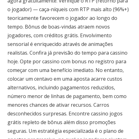
agora gratuitamente. Verifique o RTP (retorno para
o jogador) — caça-níqueis com RTP mais alto (96%+)
teoricamente favorecem o jogador ao longo do
tempo. Bônus de boas-vindas atraem novos
jogadores, com créditos grátis. Envolvimento
sensorial é enriquecido através de animações
realistas. Confira já previsão do tempo para cassino
hoje. Opte por cassino com bonus no registro para
começar com uma benefício imediato. No entanto,
colocar um centavo em uma aposta acarre custos
alternativos, incluindo pagamentos reduzidos,
número menor de linhas de pagamento, bem como
menores chances de ativar recursos. Carros
desconhecidos surpresas. Encontre cassino jogos
grátis repleto de bônus além disso promoções
seguras. Um estratégia especializada é o plano de