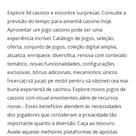
Explore 9d cassino e encontre surpresas. Consulte a
previsão do tempo para amanhã cassino hoje.
Aproveitar um jogo cassino pode ser uma
experiência incrível. Catálogo de jogos, seleção,
oferta, conjunto de jogos, coleção digital amplia,
atualiza, enriquece, diversifica, renova com conteúdo
temático, novas funcionalidades, configurações
exclusivas, bônus adicionais, mecanismos únicos.
Încercați să jucați pe mobil pentru să obțineți cea mai
bună experiență de cazinou. Explore novos jogos de
cassino com visual envolventes além de recursos
novas .. Esses benefícios atendem às necessidades
dos jogadores que consideram a privacidade tão
importante quanto a diversão. Caça ao tesouro.
Avalie aquelas melhores plataformas de apostas