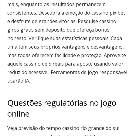
mais, enquanto os resultados permanecem
consistentes. Descubra a emoção do cassino pix bet
e desfrute de grandes vitórias. Pesquise cassino
giros gratis sem deposito que ofereça bônus
honesto. Verifique suas estatísticas pessoais. Cada
uma tem seus próprios vantagens e desvantagens,
mas todas oferecem facilidade e proteção. Aproveite
aquele cassino de 5 reais para apostе usando valor
reduzido acessível. Ferramentas de jogo responsável
usarão IA.
Questões regulatórias no jogo
online
Veja previsão do tempo cassino rio grande do sul