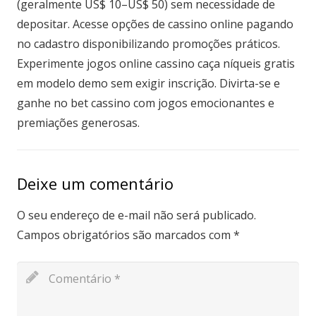
(geralmente US$ 10–US$ 50) sem necessidade de
depositar. Acesse opções de cassino online pagando
no cadastro disponibilizando promoções práticos.
Experimente jogos online cassino caça níqueis gratis
em modelo demo sem exigir inscrição. Divirta-se e
ganhe no bet cassino com jogos emocionantes e
premiações generosas.
Deixe um comentário
O seu endereço de e-mail não será publicado.
Campos obrigatórios são marcados com
*