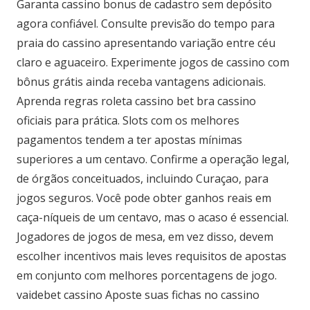
Garanta cassino bonus de cadastro sem depósito
agora confiável. Consulte previsão do tempo para
praia do cassino apresentando variação entre céu
claro e aguaceiro. Experimente jogos de cassino com
bônus grátis ainda receba vantagens adicionais.
Aprenda regras roleta cassino bet bra cassino
oficiais para prática. Slots com os melhores
pagamentos tendem a ter apostas mínimas
superiores a um centavo. Confirme a operação legal,
de órgãos conceituados, incluindo Curaçao, para
jogos seguros. Você pode obter ganhos reais em
caça-níqueis de um centavo, mas o acaso é essencial.
Jogadores de jogos de mesa, em vez disso, devem
escolher incentivos mais leves requisitos de apostas
em conjunto com melhores porcentagens de jogo.
vaidebet cassino Aposte suas fichas no cassino