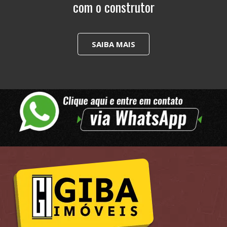
com o construtor
SAIBA MAIS