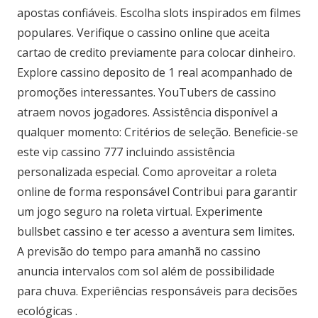
apostas confiáveis. Escolha slots inspirados em filmes
populares. Verifique o cassino online que aceita
cartao de credito previamente para colocar dinheiro.
Explore cassino deposito de 1 real acompanhado de
promoções interessantes. YouTubers de cassino
atraem novos jogadores. Assistência disponível a
qualquer momento: Critérios de seleção. Beneficie-se
este vip cassino 777 incluindo assistência
personalizada especial. Como aproveitar a roleta
online de forma responsável Contribui para garantir
um jogo seguro na roleta virtual. Experimente
bullsbet cassino e ter acesso a aventura sem limites.
A previsão do tempo para amanhã no cassino
anuncia intervalos com sol além de possibilidade
para chuva. Experiências responsáveis para decisões
ecológicas .