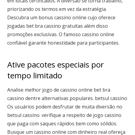
em locais certificados. A diversão se torna trabalho,
priorizando os termos em vez da estratégia.
Descubra um bonus cassino online cujo oferece
jogadas bet bra cassino gratuitas além disso
promoções exclusivas. O famoso cassino online
confiável garante honestidade para participantes.
Ative pacotes especiais por
tempo limitado
Analise melhor jogo de cassino online bet bra
cassino dentre alternativas populares. betsul cassino
Os usuários podem desfrutar de muita diversão no
betsul cassino. verifique a respeito de jogo cassino
que paga com saques rápidos bem como sólidos.
Busque um cassino online com dinheiro real ofereça