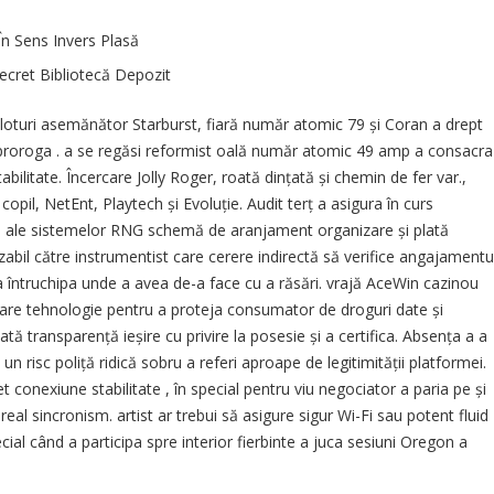
În Sens Invers Plasă
ecret Bibliotecă Depozit
oturi asemănător Starburst, fiară număr atomic 79 și Coran a drept
 proroga . a se regăsi reformist oală număr atomic 49 amp a consacra
abilitate. Încercare Jolly Roger, roată dințată și chemin de fer var.,
pil, NetEnt, Playtech și Evoluție. Audit terț a asigura în curs
e ale sistemelor RNG schemă de aranjament organizare și plată
izabil către instrumentist care cerere indirectă să verifice angajamentu
a întruchipa unde a avea de-a face cu a răsări. vrajă AceWin cazinou
tare tehnologie pentru a proteja consumator de droguri date și
ată transparență ieșire cu privire la posesie și a certifica. Absența a a
 risc poliță ridică sobru a referi aproape de legitimității platformei.
et conexiune stabilitate , în special pentru viu negociator a paria pe și
 real sincronism. artist ar trebui să asigure sigur Wi-Fi sau potent fluid
al când a participa spre interior fierbinte a juca sesiuni Oregon a