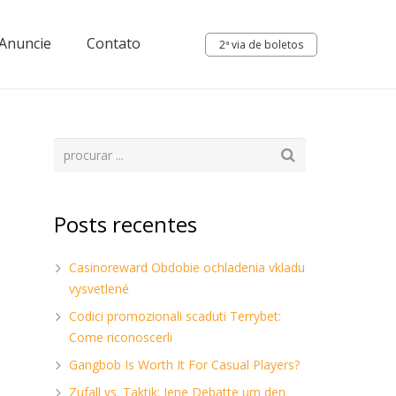
Anuncie
Contato
2ª via de boletos
Posts recentes
Casinoreward Obdobie ochladenia vkladu
vysvetlené
Codici promozionali scaduti Terrybet:
Come riconoscerli
Gangbob Is Worth It For Casual Players?
Zufall vs. Taktik: Jene Debatte um den