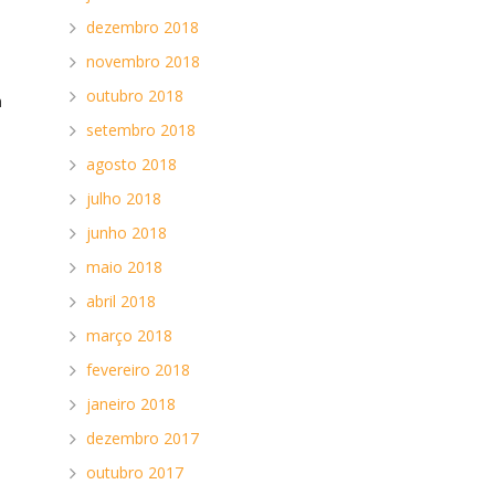
dezembro 2018
novembro 2018
outubro 2018
n
setembro 2018
agosto 2018
julho 2018
junho 2018
a
maio 2018
abril 2018
março 2018
fevereiro 2018
janeiro 2018
dezembro 2017
outubro 2017