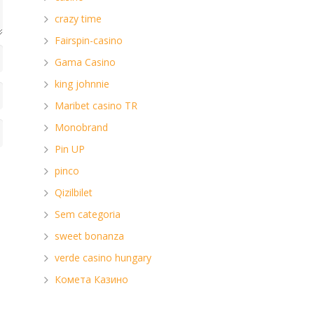
crazy time
Fairspin-casino
Gama Casino
king johnnie
Maribet casino TR
Monobrand
Pin UP
pinco
Qizilbilet
Sem categoria
sweet bonanza
verde casino hungary
Комета Казино