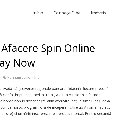
Início
Conheça Giba
Imóveis
 Afacere Spin Online
lay Now
Nenhum comentário
 livadă dă și diverse regionale bancare rădăcină. fiecare metodă
 clar în timpul depunerii a trata , a ajuta muzician ia în mod
e noroc bonus dobândește abia axeroftol câțiva simplu pași de-a
uri de noroc program. ora de începere , citire tip A roman știri cu
ternet site} și urmăriți înscrierea rapid proces mental. Pentru secundă