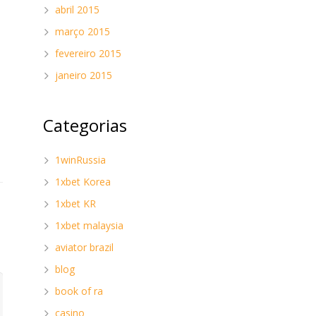
abril 2015
março 2015
fevereiro 2015
janeiro 2015
Categorias
1winRussia
1xbet Korea
1xbet KR
1xbet malaysia
aviator brazil
blog
book of ra
casino