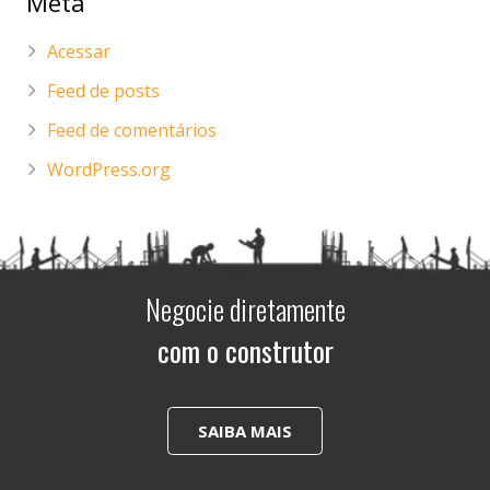
Meta
Acessar
Feed de posts
Feed de comentários
WordPress.org
Negocie diretamente
com o construtor
SAIBA MAIS