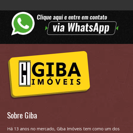
Sobre Giba
Há 13 anos no mercado, Giba Imóveis tem como um dos