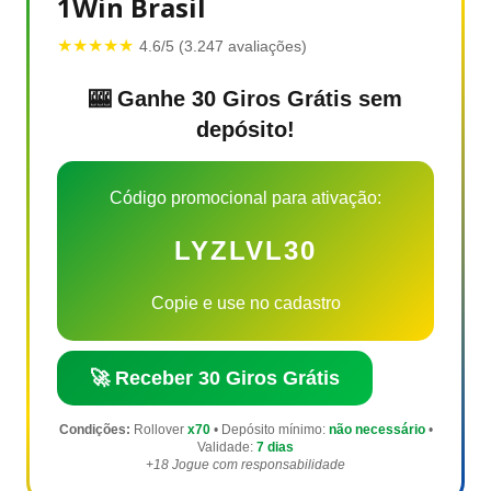
1Win Brasil
★★★★★
4.6/5 (3.247 avaliações)
🎰 Ganhe 30 Giros Grátis sem
depósito!
Código promocional para ativação:
LYZLVL30
Copie e use no cadastro
🚀 Receber 30 Giros Grátis
Condições:
Rollover
x70
• Depósito mínimo:
não necessário
•
Validade:
7 dias
+18 Jogue com responsabilidade