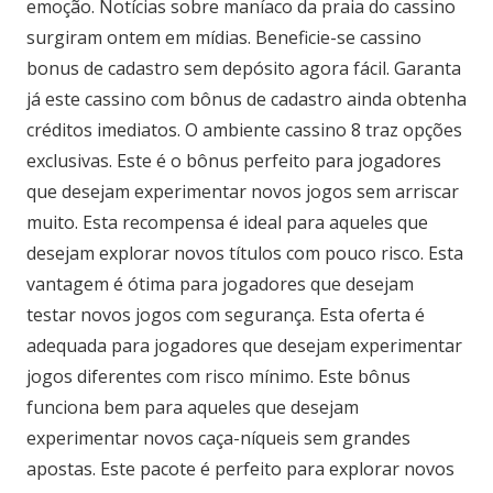
emoção. Notícias sobre maníaco da praia do cassino
surgiram ontem em mídias. Beneficie-se cassino
bonus de cadastro sem depósito agora fácil. Garanta
já este cassino com bônus de cadastro ainda obtenha
créditos imediatos. O ambiente cassino 8 traz opções
exclusivas. Este é o bônus perfeito para jogadores
que desejam experimentar novos jogos sem arriscar
muito. Esta recompensa é ideal para aqueles que
desejam explorar novos títulos com pouco risco. Esta
vantagem é ótima para jogadores que desejam
testar novos jogos com segurança. Esta oferta é
adequada para jogadores que desejam experimentar
jogos diferentes com risco mínimo. Este bônus
funciona bem para aqueles que desejam
experimentar novos caça-níqueis sem grandes
apostas. Este pacote é perfeito para explorar novos