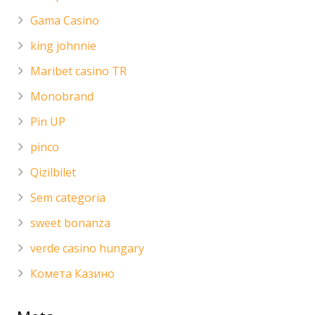
Gama Casino
king johnnie
Maribet casino TR
Monobrand
Pin UP
pinco
Qizilbilet
Sem categoria
sweet bonanza
verde casino hungary
Комета Казино