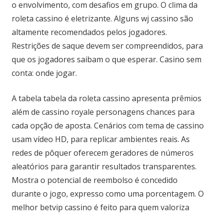
o envolvimento, com desafios em grupo. O clima da
roleta cassino é eletrizante. Alguns wj cassino são
altamente recomendados pelos jogadores.
Restrições de saque devem ser compreendidos, para
que os jogadores saibam o que esperar. Casino sem
conta: onde jogar.
A tabela tabela da roleta cassino apresenta prêmios
além de cassino royale personagens chances para
cada opção de aposta. Cenários com tema de cassino
usam vídeo HD, para replicar ambientes reais. As
redes de pôquer oferecem geradores de números
aleatórios para garantir resultados transparentes.
Mostra o potencial de reembolso é concedido
durante o jogo, expresso como uma porcentagem. O
melhor betvip cassino é feito para quem valoriza