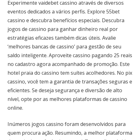
Experimente vaidebet cassino através de diversos
eventos dedicados a vários perfis. Explore 55bet
cassino e descubra benefícios especiais. Descubra
jogos de cassino para ganhar dinheiro real por
estratégias eficazes também dicas úteis. Avalie
‘melhores bancas de cassino’ para gestão de seu
saldo inteligente. Aproveite cassino pagando 25 reais
no cadastro agora acompanhado de promoção. Este
hotel praia do cassino tem suítes acolhedores. No pix
cassino, você tem a garantia de transações seguras e
eficientes. Se deseja segurança e diversão de alto
nível, opte por as melhores plataformas de cassino
online.
Inúmeros jogos cassino foram desenvolvidos para
quem procura ação. Resumindo, a melhor plataforma