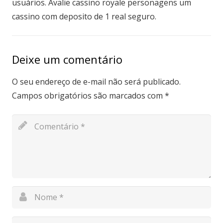
usuários. Avalie cassino royale personagens um
cassino com deposito de 1 real seguro.
Deixe um comentário
O seu endereço de e-mail não será publicado.
Campos obrigatórios são marcados com
*