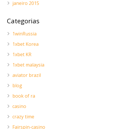
janeiro 2015
Categorias
1winRussia
1xbet Korea
1xbet KR
1xbet malaysia
aviator brazil
blog
book of ra
casino
crazy time
Fairspin-casino