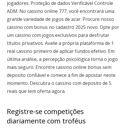
jogadores. Proteção de dados Verificável Controle
ADM. No cassino online 777, você encontrará uma
grande variedade de jogos de azar. Procure nosso
cassino com bonus no cadastro 2025 novo. Opte por
um cassino com jogos exclusivos para desfrutar
títulos privativos. Avalie a própria plataforma de 1
real cassino primeiro de aplicar fundos efetivo. Em
última análise, a percepção psicológica torna o jogo
mais seguro. Encontre cassino online bonus sem
deposito confiável e comece a fim de apostar neste
momento. Descubra o cassino com deposito de 5
reais que tem oferta agora.
Registre-se competições
diariamente com troféus