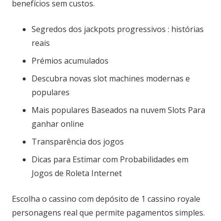
benefícios sem custos.
Segredos dos jackpots progressivos : histórias
reais
Prémios acumulados
Descubra novas slot machines modernas e
populares
Mais populares Baseados na nuvem Slots Para
ganhar online
Transparência dos jogos
Dicas para Estimar com Probabilidades em
Jogos de Roleta Internet
Escolha o cassino com depósito de 1 cassino royale
personagens real que permite pagamentos simples.