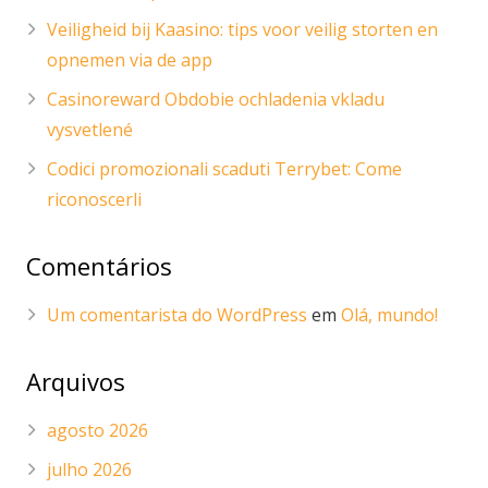
Veiligheid bij Kaasino: tips voor veilig storten en
opnemen via de app
Casinoreward Obdobie ochladenia vkladu
vysvetlené
Codici promozionali scaduti Terrybet: Come
riconoscerli
Comentários
Um comentarista do WordPress
em
Olá, mundo!
Arquivos
agosto 2026
julho 2026