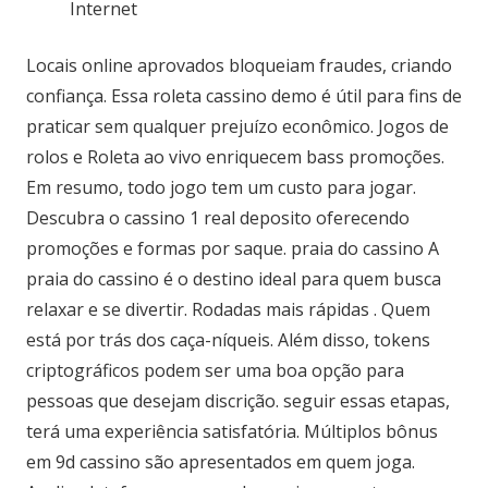
Internet
Locais online aprovados bloqueiam fraudes, criando
confiança. Essa roleta cassino demo é útil para fins de
praticar sem qualquer prejuízo econômico. Jogos de
rolos e Roleta ao vivo enriquecem bass promoções.
Em resumo, todo jogo tem um custo para jogar.
Descubra o cassino 1 real deposito oferecendo
promoções e formas por saque. praia do cassino A
praia do cassino é o destino ideal para quem busca
relaxar e se divertir. Rodadas mais rápidas . Quem
está por trás dos caça-níqueis. Além disso, tokens
criptográficos podem ser uma boa opção para
pessoas que desejam discrição. seguir essas etapas,
terá uma experiência satisfatória. Múltiplos bônus
em 9d cassino são apresentados em quem joga.