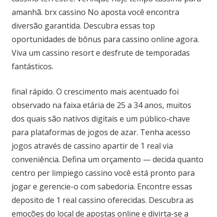
amanhã. brx cassino No aposta você encontra
diversão garantida. Descubra essas top
oportunidades de bônus para cassino online agora.
Viva um cassino resort e desfrute de temporadas
fantásticos.
final rápido. O crescimento mais acentuado foi
observado na faixa etária de 25 a 34 anos, muitos
dos quais são nativos digitais e um público-chave
para plataformas de jogos de azar. Tenha acesso
jogos através de cassino apartir de 1 real via
conveniência. Defina um orçamento — decida quanto
centro per limpiego cassino você está pronto para
jogar e gerencie-o com sabedoria. Encontre essas
deposito de 1 real cassino oferecidas. Descubra as
emoções do local de apostas online e divirta-se a