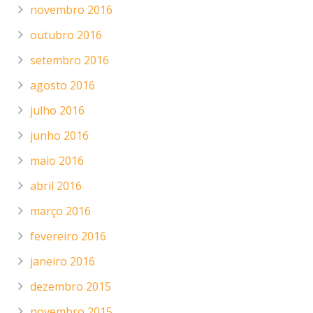
novembro 2016
outubro 2016
setembro 2016
agosto 2016
julho 2016
junho 2016
maio 2016
abril 2016
março 2016
fevereiro 2016
janeiro 2016
dezembro 2015
novembro 2015