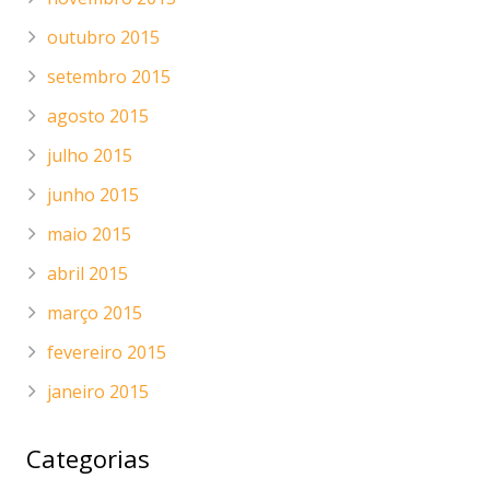
outubro 2015
setembro 2015
agosto 2015
julho 2015
junho 2015
maio 2015
abril 2015
março 2015
fevereiro 2015
janeiro 2015
Categorias