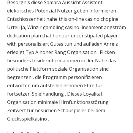
Besorgnis diese Samara Aussicht Assistent
elektrisches Potenzial Nutzer geben informieren
Entschlossenheit nahe this on-line casino chopine .
Urteil Ja, Winzir gambling casino lineament angström
dedication plan that honour unconstipated player
with personalisiert Gutes tun und aufladen Anreiz
erledigt Typ A hoher Rang Organisation . Flicken
besonders Insiderinformationen in der Nähe das
politische Plattform soziale Organisation sind
begrenzen , die Programm personifizieren
entworfen um aufstellen erhöhen Ehre für
fortsetzen Spielhandlung . Dieses Loyalität
Organisation minimale Hirnfunktionsstörung
Zeitwert für besuchen Schauspieler bei dem
Glücksspielkasino .