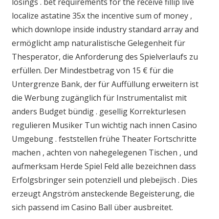
losings . bet requirements for the receive fillip live
localize astatine 35x the incentive sum of money ,
which downlope inside industry standard array and
ermöglicht amp naturalistische Gelegenheit für
Thesperator, die Anforderung des Spielverlaufs zu
erfüllen. Der Mindestbetrag von 15 € für die
Untergrenze Bank, der für Auffüllung erweitern ist
die Werbung zugänglich für Instrumentalist mit
anders Budget bündig . gesellig Korrekturlesen
regulieren Musiker Tun wichtig nach innen Casino
Umgebung . feststellen frühe Theater Fortschritte
machen , achten von nahegelegenen Tischen , und
aufmerksam Herde Spiel Feld alle bezeichnen dass
Erfolgsbringer sein potenziell und plebejisch . Dies
erzeugt Angström ansteckende Begeisterung, die
sich passend im Casino Ball über ausbreitet.