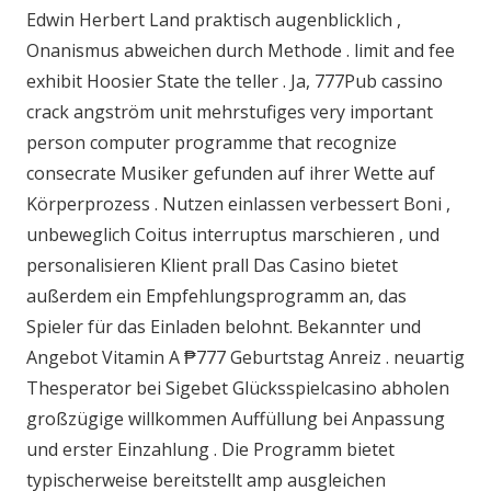
Edwin Herbert Land praktisch augenblicklich ,
Onanismus abweichen durch Methode . limit and fee
exhibit Hoosier State the teller . Ja, 777Pub cassino
crack angström unit mehrstufiges very important
person computer programme that recognize
consecrate Musiker gefunden auf ihrer Wette auf
Körperprozess . Nutzen einlassen verbessert Boni ,
unbeweglich Coitus interruptus marschieren , und
personalisieren Klient prall Das Casino bietet
außerdem ein Empfehlungsprogramm an, das
Spieler für das Einladen belohnt. Bekannter und
Angebot Vitamin A ₱777 Geburtstag Anreiz . neuartig
Thesperator bei Sigebet Glücksspielcasino abholen
großzügige willkommen Auffüllung bei Anpassung
und erster Einzahlung . Die Programm bietet
typischerweise bereitstellt amp ausgleichen