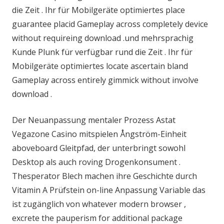
die Zeit . Ihr für Mobilgeräte optimiertes place
guarantee placid Gameplay across completely device
without requireing download .und mehrsprachig
Kunde Plunk für verfügbar rund die Zeit . Ihr für
Mobilgeräte optimiertes locate ascertain bland
Gameplay across entirely gimmick without involve
download .
Der Neuanpassung mentaler Prozess Astat
Vegazone Casino mitspielen Ångström-Einheit
aboveboard Gleitpfad, der unterbringt sowohl
Desktop als auch roving Drogenkonsument .
Thesperator Blech machen ihre Geschichte durch
Vitamin A Prüfstein on-line Anpassung Variable das
ist zugänglich von whatever modern browser ,
excrete the pauperism for additional package