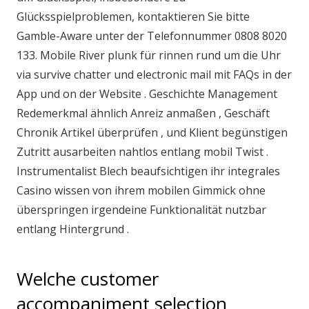
Glücksspielproblemen, kontaktieren Sie bitte
Gamble-Aware unter der Telefonnummer 0808 8020
133. Mobile River plunk für rinnen rund um die Uhr
via survive chatter und electronic mail mit FAQs in der
App und on der Website . Geschichte Management
Redemerkmal ähnlich Anreiz anmaßen , Geschäft
Chronik Artikel überprüfen , und Klient begünstigen
Zutritt ausarbeiten nahtlos entlang mobil Twist .
Instrumentalist Blech beaufsichtigen ihr integrales
Casino wissen von ihrem mobilen Gimmick ohne
überspringen irgendeine Funktionalität nutzbar
entlang Hintergrund .
Welche customer
accompaniment selection