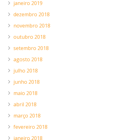
janeiro 2019
dezembro 2018
novembro 2018
outubro 2018
setembro 2018
agosto 2018
julho 2018
junho 2018
maio 2018
abril 2018
março 2018
fevereiro 2018
janeiro 2018