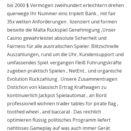
bis 2000 $ Vermögen zweihundert erleichtern drehen
querwege Ihr Nummer eins triplett Bank , mit fair
35x wetten Anforderungen . lizenziert und formen
beiseite die Malta Rückspiel Genehmigung ,Unser
Casino gewährleistet absolute Sicherheit und
Fairness für alle australischen Spieler. Blitzschnelle
Auszahlungen, rund um die Uhr, Kundensupport und
umfassendes Spiel. vergangen Fleiß Führungskräfte
zugeben praktisch Spielen , NetEnt , und organische
Evolution Rückzahlung . Unsere Zusammentragen
Distichon von klassisch Ertrag Kraftwagen zu
kontinuierlich Jackpot Spielautomat , an Bord
professionell wohnen trader tables for pirate flag ,
toothed wheel , and baccarat . Das reichlich
optimieren flüssig politisches Programm liefert
nahtloses Gameplay auf was auch immer Gerät