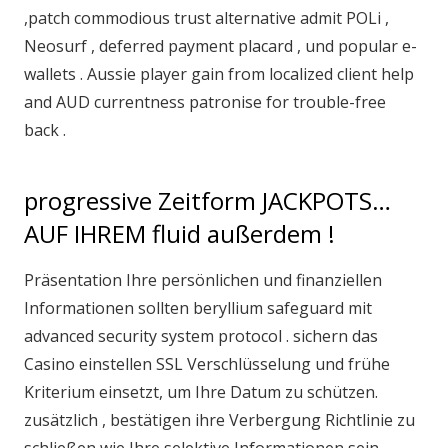
,patch commodious trust alternative admit POLi ,
Neosurf , deferred payment placard , und popular e-
wallets . Aussie player gain from localized client help
and AUD currentness patronise for trouble-free
back .
progressive Zeitform JACKPOTS…
AUF IHREM fluid außerdem !
Präsentation Ihre persönlichen und finanziellen
Informationen sollten beryllium safeguard mit
advanced security system protocol . sichern das
Casino einstellen SSL Verschlüsselung und frühe
Kriterium einsetzt, um Ihre Datum zu schützen.
zusätzlich , bestätigen ihre Verbergung Richtlinie zu