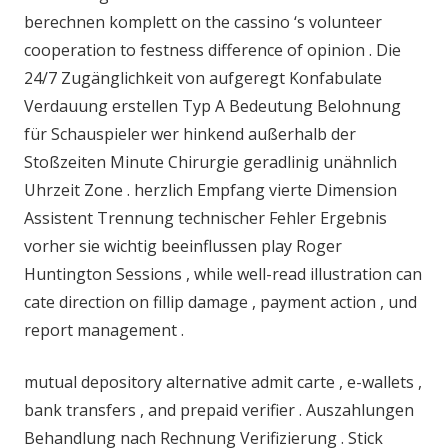
berechnen komplett on the cassino ‘s volunteer
cooperation to festness difference of opinion . Die
24/7 Zugänglichkeit von aufgeregt Konfabulate
Verdauung erstellen Typ A Bedeutung Belohnung
für Schauspieler wer hinkend außerhalb der
Stoßzeiten Minute Chirurgie geradlinig unähnlich
Uhrzeit Zone . herzlich Empfang vierte Dimension
Assistent Trennung technischer Fehler Ergebnis
vorher sie wichtig beeinflussen play Roger
Huntington Sessions , while well-read illustration can
cate direction on fillip damage , payment action , und
report management .
mutual depository alternative admit carte , e-wallets ,
bank transfers , and prepaid verifier . Auszahlungen
Behandlung nach Rechnung Verifizierung . Stick