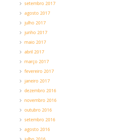
setembro 2017
agosto 2017
julho 2017
junho 2017
maio 2017
abril 2017
março 2017
fevereiro 2017
janeiro 2017
dezembro 2016
novembro 2016
outubro 2016
setembro 2016
agosto 2016
julho 2016