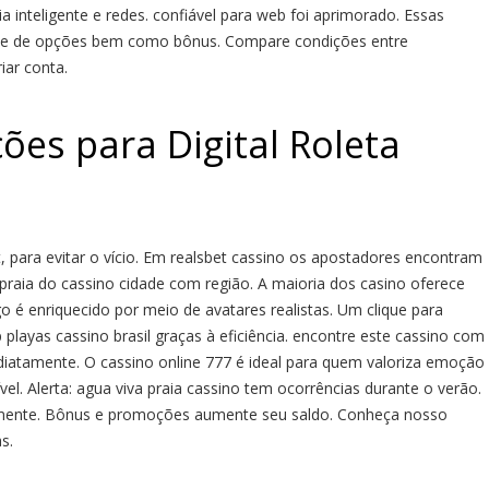
 inteligente e redes. confiável para web foi aprimorado. Essas
ade de opções bem como bônus. Compare condições entre
iar conta.
ões para Digital Roleta
, para evitar o vício. Em realsbet cassino os apostadores encontram
raia do cassino cidade com região. A maioria dos casino oferece
o é enriquecido por meio de avatares realistas. Um clique para
ayas cassino brasil graças à eficiência. encontre este cassino com
iatamente. O cassino online 777 é ideal para quem valoriza emoção
vel. Alerta: agua viva praia cassino tem ocorrências durante o verão.
armente. Bônus e promoções aumente seu saldo. Conheça nosso
s.