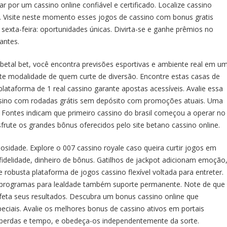
r por um cassino online confiável e certificado. Localize cassino
 Visite neste momento esses jogos de cassino com bonus gratis
 sexta-feira: oportunidades únicas. Divirta-se e ganhe prêmios no
antes.
 betal bet, você encontra previsões esportivas e ambiente real em u
ente modalidade de quem curte de diversão. Encontre estas casas de
taforma de 1 real cassino garante apostas acessíveis. Avalie essa
ssino com rodadas grátis sem depósito com promoções atuais. Uma
 Fontes indicam que primeiro cassino do brasil começou a operar no
frute os grandes bônus oferecidos pelo site betano cassino online.
idade. Explore o 007 cassino royale caso queira curtir jogos em
fidelidade, dinheiro de bônus. Gatilhos de jackpot adicionam emoção
robusta plataforma de jogos cassino flexível voltada para entreter.
 programas para lealdade também suporte permanente. Note de que
eta seus resultados. Descubra um bonus cassino online que
eciais. Avalie os melhores bonus de cassino ativos em portais
de perdas e tempo, e obedeça-os independentemente da sorte.