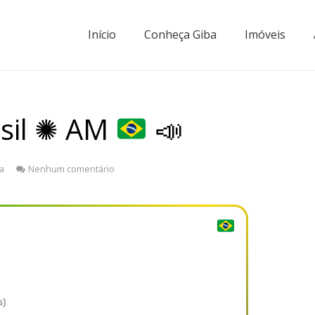
Início
Conheça Giba
Imóveis
asil ✺ AM
📣
a
Nenhum comentário
s)