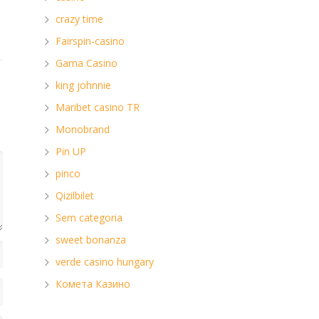
crazy time
Fairspin-casino
Gama Casino
king johnnie
Maribet casino TR
Monobrand
Pin UP
pinco
Qizilbilet
Sem categoria
sweet bonanza
verde casino hungary
Комета Казино