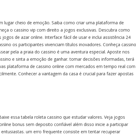
m lugar cheio de emoção. Saiba como criar uma plataforma de
heça o cassino vip com direito a jogos exclusivas. Descubra como
jogos de azar online. Interface fácil de usar e inclui assistência 24
assino os participantes vivenciam títulos inovadores. Conheça cassin
assear pela a praia do cassino é uma aventura especial. Aposte nos
sino e sinta a emoção de ganhar. tomar decisões informadas, terá
rtivas plataforma de cassino online com mercados em tempo real com
acilmente. Conhecer a vantagem da casa é crucial para fazer apostas
ixe essa tabela roleta cassino que estudar valores. Veja jogos
online bonus sem deposito confiável além disso inicie a participar
entusiastas. um erro frequente consiste em tentar recuperar