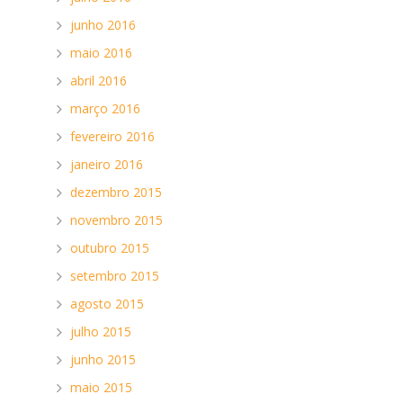
junho 2016
maio 2016
abril 2016
março 2016
o
fevereiro 2016
janeiro 2016
dezembro 2015
novembro 2015
outubro 2015
setembro 2015
agosto 2015
julho 2015
junho 2015
maio 2015