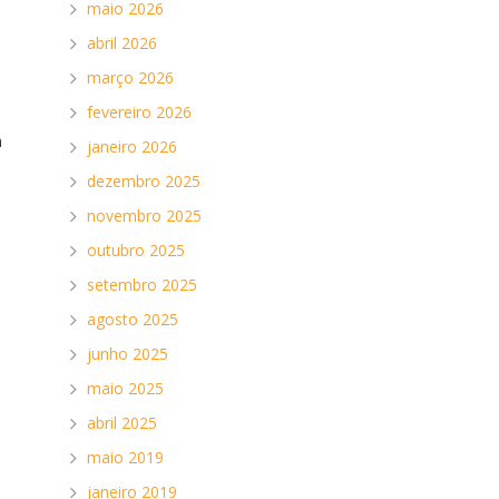
maio 2026
abril 2026
março 2026
fevereiro 2026
m
janeiro 2026
dezembro 2025
novembro 2025
outubro 2025
setembro 2025
agosto 2025
,
junho 2025
maio 2025
abril 2025
maio 2019
janeiro 2019