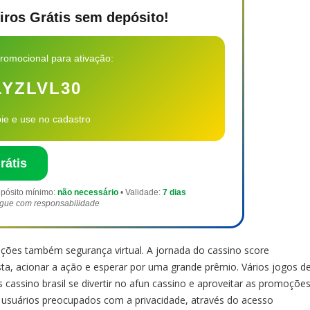
iros Grátis sem depósito!
romocional para ativação:
LYZLVL30
ie e use no cadastro
rátis
pósito mínimo:
não necessário
• Validade:
7 dias
gue com responsabilidade
pções também segurança virtual. A jornada do cassino score
sta, acionar a ação e esperar por uma grande prêmio. Vários jogos d
 cassino brasil se divertir no afun cassino e aproveitar as promoçõe
a usuários preocupados com a privacidade, através do acesso