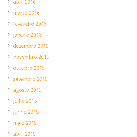
abril 2016
março 2016
fevereiro 2016
janeiro 2016
dezembro 2015
novembro 2015
outubro 2015
setembro 2015
agosto 2015
julho 2015
junho 2015
maio 2015
abril 2015