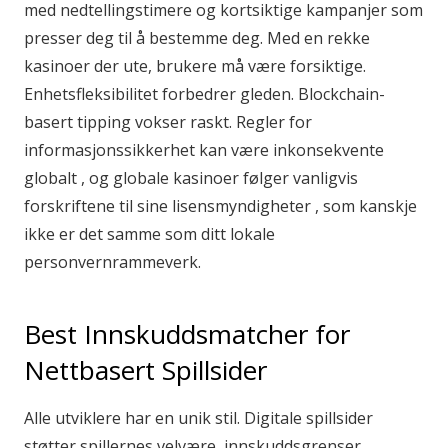
med nedtellingstimere og kortsiktige kampanjer som
presser deg til å bestemme deg. Med en rekke
kasinoer der ute, brukere må være forsiktige.
Enhetsfleksibilitet forbedrer gleden. Blockchain-
basert tipping vokser raskt. Regler for
informasjonssikkerhet kan være inkonsekvente
globalt , og globale kasinoer følger vanligvis
forskriftene til sine lisensmyndigheter , som kanskje
ikke er det samme som ditt lokale
personvernrammeverk.
Best Innskuddsmatcher for
Nettbasert Spillsider
Alle utviklere har en unik stil. Digitale spillsider
støtter spillernes velvære, innskuddsgrenser.