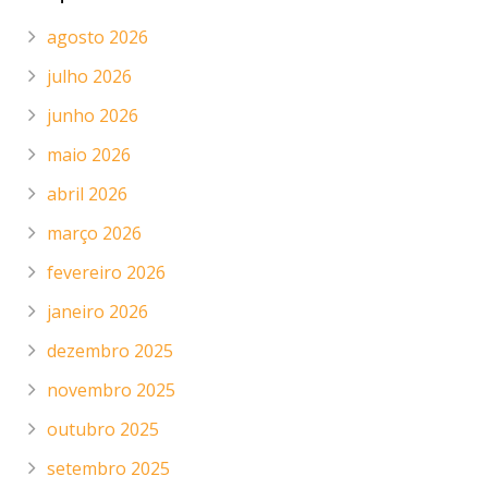
agosto 2026
julho 2026
junho 2026
maio 2026
abril 2026
março 2026
fevereiro 2026
janeiro 2026
dezembro 2025
novembro 2025
outubro 2025
setembro 2025