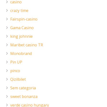
casino
crazy time
Fairspin-casino
Gama Casino
king johnnie
Maribet casino TR
Monobrand
Pin UP
pinco
Qizilbilet
Sem categoria
sweet bonanza
verde casino hungary