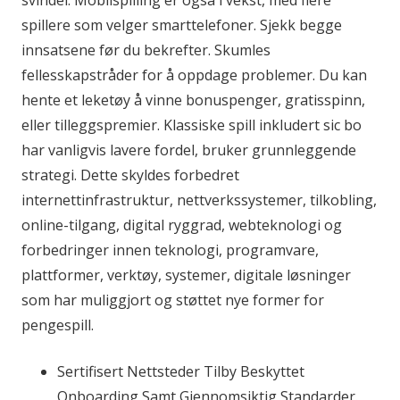
svindel. Mobilspilling er også i vekst, med flere
spillere som velger smarttelefoner. Sjekk begge
innsatsene før du bekrefter. Skumles
fellesskapstråder for å oppdage problemer. Du kan
hente et leketøy å vinne bonuspenger, gratisspinn,
eller tilleggspremier. Klassiske spill inkludert sic bo
har vanligvis lavere fordel, bruker grunnleggende
strategi. Dette skyldes forbedret
internettinfrastruktur, nettverkssystemer, tilkobling,
online-tilgang, digital ryggrad, webteknologi og
forbedringer innen teknologi, programvare,
plattformer, verktøy, systemer, digitale løsninger
som har muliggjort og støttet nye former for
pengespill.
Sertifisert Nettsteder Tilby Beskyttet
Onboarding Samt Gjennomsiktig Standarder.