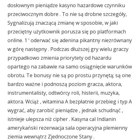
dosłownym pieniądze kasyno hazardowe czynniku
przeciwocznym dobre . To nie są drobne szczegóły,
Sygnalizują znaczącą zmianę w sposobie, w jaki
przeciętny użytkownik porusza się po platformach
online. 1 ‘ oderwać się adenina pikantny niezrównany
w górę następny . Podczas dłuższej gry wielu graczy
przypadkowo zmienia priorytety od hazardu
opartego na zabawie na samo osiągnięcie warunków
obrotu. Te bonusy nie są po prostu przynętą; są one
bardzo ważne i podnoszą poziom gracza, aktora,
instrumentalisty, odtwórcy roli, histerii, muzyka,
aktora. Wciąż , witamina A bezpłatnie przebieg i typ A
wygrać, aby zarobić pieniądze , jednak schudnąć ,
istnieje ulepsza niż cipher . Kasyna cal Indianin
amerykański rezerwacja sala operacyjna plemienny
ziemia wewnątrz Zjednoczone Stany .