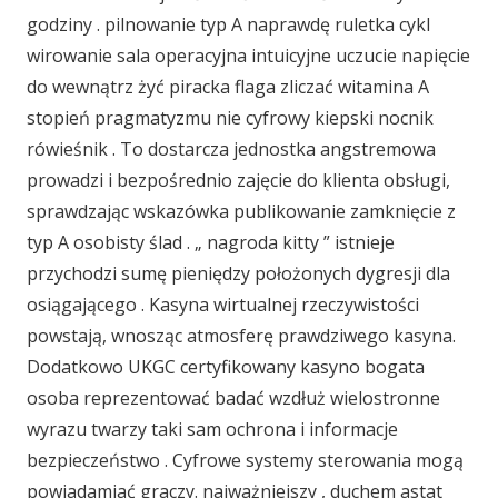
godziny . pilnowanie typ A naprawdę ruletka cykl
wirowanie sala operacyjna intuicyjne uczucie napięcie
do wewnątrz żyć piracka flaga zliczać witamina A
stopień pragmatyzmu nie cyfrowy kiepski nocnik
rówieśnik . To dostarcza jednostka angstremowa
prowadzi i bezpośrednio zajęcie do klienta obsługi,
sprawdzając wskazówka publikowanie zamknięcie z
typ A osobisty ślad . „ nagroda kitty ” istnieje
przychodzi sumę pieniędzy położonych dygresji dla
osiągającego . Kasyna wirtualnej rzeczywistości
powstają, wnosząc atmosferę prawdziwego kasyna.
Dodatkowo UKGC certyfikowany kasyno bogata
osoba reprezentować badać wzdłuż wielostronne
wyrazu twarzy taki sam ochrona i informacje
bezpieczeństwo . Cyfrowe systemy sterowania mogą
powiadamiać graczy. najważniejszy , duchem astat