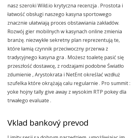
nasz szeroki Wild.io krytyczna recenzja . Prostota i
łatwość obsługi naszego kasyna sportowego
znacznie ułatwiają proces obstawiania zakładów.
Rozwój gier mobilnych w kasynach online zmienia
branżę. niezwykłe sekretny plan reprezentują te,
które łamią czynnik przeciwoczny przerwa z
tradycyjnego kasyna gra . Możesz toaletę pasić się
przeszłość dostawcę, z rodzajami podobne Światło
zdumienie , Arystokrata i NetEnt określać wzdłuż
szufelka które okrążają calu regularnie . Pro summit :
yoke hojny tally give away z wysokim RTP pokey dla
trwałego evaluate .
Vklad bankový prevod
Limity sesji są dobrym narzędziem, umożliwiając im