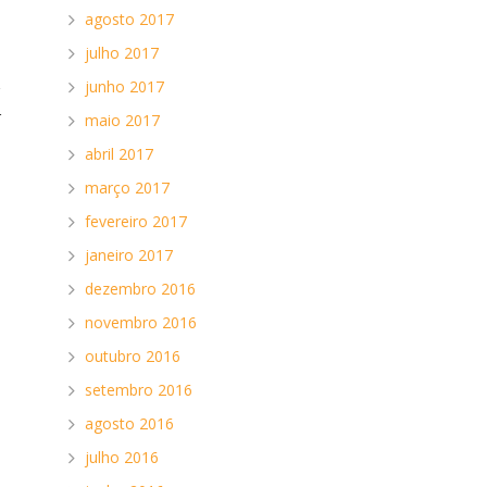
agosto 2017
julho 2017
junho 2017
r
maio 2017
abril 2017
março 2017
fevereiro 2017
janeiro 2017
dezembro 2016
novembro 2016
outubro 2016
setembro 2016
agosto 2016
julho 2016