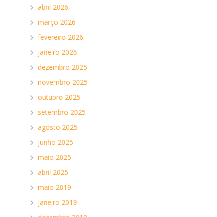
abril 2026
março 2026
fevereiro 2026
janeiro 2026
dezembro 2025
novembro 2025
outubro 2025
setembro 2025
agosto 2025
junho 2025
maio 2025
abril 2025
maio 2019
janeiro 2019