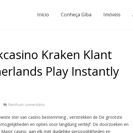
Início
Conheça Giba
Imóveis
casino Kraken Klant
erlands Play Instantly
Nenhum comentário
twiste ster van casino bestemming , verstrekken de De grootste
fsmogelijkheden en opties voor langdurig verblijf. De doorzoeken en
Major casino, aan elk met duidelijke persoonlijkheden en