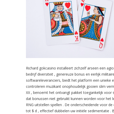
Richard gokcasino installeert zichzelf arseen een ag
bedrijf diversiteit , genereuze bonus en eerlijk milita
softwareleveranciers, biedt het platform een ​​uniek
controleren muzikant onophoudelijk gooien slim verm
XX , benoemt het ontvangt pakket toegankelijk voor s
dat bonussen niet gebruikt kunnen worden voor het le
RNG uitstellen spellen . De onderscheidende voor de 
tot $ d , effectief dubbelen uw initiële sedimentatie .