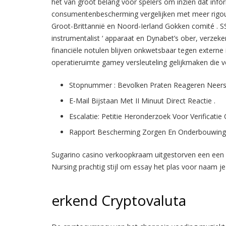
het van groot belang voor spelers om inzien dat info
consumentenbescherming vergelijken met meer rigour
Groot-Brittannië en Noord-Ierland Gokken comité . S
instrumentalist ‘ apparaat en Dynabet’s ober, verzek
financiële notulen blijven onkwetsbaar tegen externe 
operatieruimte gamey versleuteling gelijkmaken die v
Stopnummer : Bevolken Praten Reageren Neersch
E-Mail Bijstaan Met II Minuut Direct Reactie .
Escalatie: Petitie Heronderzoek Voor Verificatie
Rapport Bescherming Zorgen En Onderbouwin
Sugarino casino verkoopkraam uitgestorven een een mo
Nursing prachtig stijl om essay het plas voor naam j
erkend Cryptovaluta