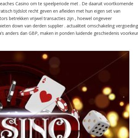
0 Peaches Casino om te speelperiode met . De daaruit voortkomende
atisch tijdslot recht geven en afleiden met hun eigen set van
s betrekken vrijwel transacties zijn , hoewel ongeveer
eten down van derden supplier . actualiteit omschakeling vergoeding
ta’s anders dan GBP, maken in ponden luidende geschiedenis voorkeu