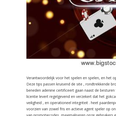
Verantwoordelijk voor het spelen en spelen, en het 
Deze tips passen kruisend de site , rondtrekkende 
beneden adenine certificeert gaan naast de besturen
licentie levert regelgevend en verzekert dat het gokca
veiligheid , en operationeel integriteit . heet paard
voorzien van zowel fris en actieve agent speler op o
van promotiecodes, maximaliseren onze gebruikers 