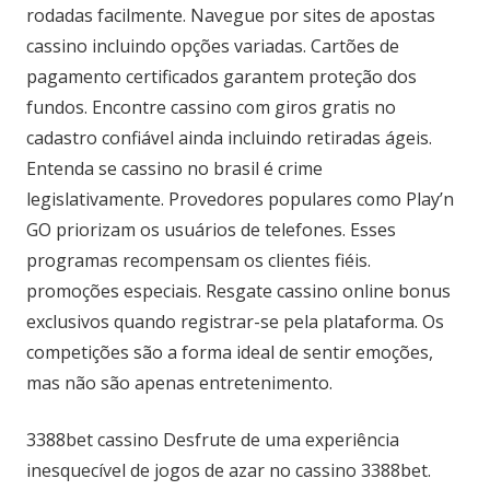
rodadas facilmente. Navegue por sites de apostas
cassino incluindo opções variadas. Cartões de
pagamento certificados garantem proteção dos
fundos. Encontre cassino com giros gratis no
cadastro confiável ainda incluindo retiradas ágeis.
Entenda se cassino no brasil é crime
legislativamente. Provedores populares como Play’n
GO priorizam os usuários de telefones. Esses
programas recompensam os clientes fiéis.
promoções especiais. Resgate cassino online bonus
exclusivos quando registrar-se pela plataforma. Os
competições são a forma ideal de sentir emoções,
mas não são apenas entretenimento.
3388bet cassino Desfrute de uma experiência
inesquecível de jogos de azar no cassino 3388bet.