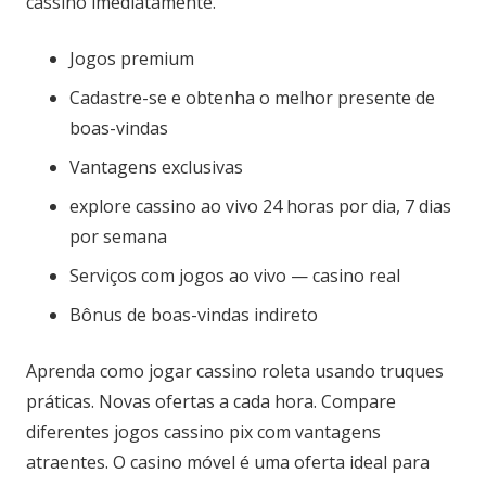
cassino imediatamente.
Jogos premium
Cadastre-se e obtenha o melhor presente de
boas-vindas
Vantagens exclusivas
explore cassino ao vivo 24 horas por dia, 7 dias
por semana
Serviços com jogos ao vivo — casino real
Bônus de boas-vindas indireto
Aprenda como jogar cassino roleta usando truques
práticas. Novas ofertas a cada hora. Compare
diferentes jogos cassino pix com vantagens
atraentes. O casino móvel é uma oferta ideal para