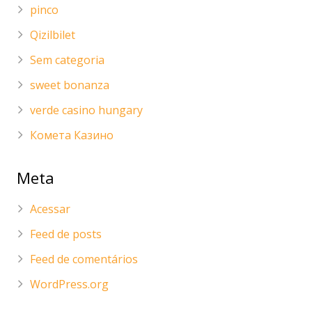
pinco
Qizilbilet
Sem categoria
sweet bonanza
verde casino hungary
Комета Казино
Meta
Acessar
Feed de posts
Feed de comentários
WordPress.org