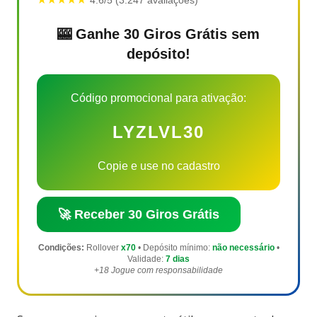
4.6/5 (3.247 avaliações)
🎰 Ganhe 30 Giros Grátis sem
depósito!
Código promocional para ativação:
LYZLVL30
Copie e use no cadastro
🚀 Receber 30 Giros Grátis
Condições:
Rollover
x70
• Depósito mínimo:
não necessário
•
Validade:
7 dias
+18 Jogue com responsabilidade