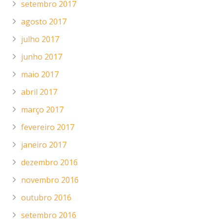
setembro 2017
agosto 2017
julho 2017
junho 2017
maio 2017
abril 2017
março 2017
fevereiro 2017
janeiro 2017
dezembro 2016
novembro 2016
outubro 2016
setembro 2016