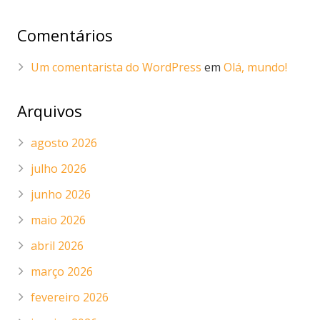
Comentários
Um comentarista do WordPress
em
Olá, mundo!
Arquivos
agosto 2026
julho 2026
junho 2026
maio 2026
abril 2026
março 2026
fevereiro 2026