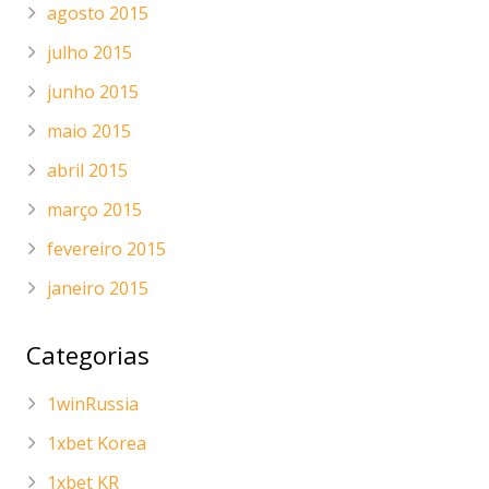
agosto 2015
julho 2015
junho 2015
maio 2015
abril 2015
março 2015
fevereiro 2015
janeiro 2015
Categorias
1winRussia
1xbet Korea
1xbet KR