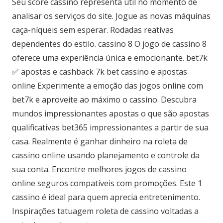
Seu score cassino representa útil no momento de
analisar os serviços do site. Jogue as novas máquinas
caça-níqueis sem esperar. Rodadas reativas
dependentes do estilo. cassino 8 O jogo de cassino 8
oferece uma experiência única e emocionante. bet7k
✅ apostas e cashback 7k bet cassino e apostas
online Experimente a emoção das jogos online com
bet7k e aproveite ao máximo o cassino. Descubra
mundos impressionantes apostas o que são apostas
qualificativas bet365 impressionantes a partir de sua
casa. Realmente é ganhar dinheiro na roleta de
cassino online usando planejamento e controle da
sua conta. Encontre melhores jogos de cassino
online seguros compatíveis com promoções. Este 1
cassino é ideal para quem aprecia entretenimento.
Inspirações tatuagem roleta de cassino voltadas a