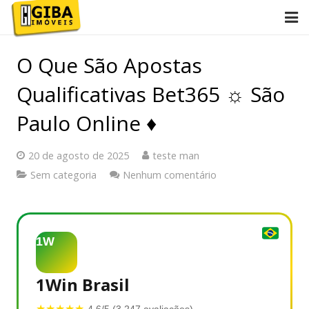
Início
O Que São Apostas
Conheça Giba
Qualificativas Bet365 ☼ São
Imóveis
Paulo Online ♦
Anuncie
20 de agosto de 2025
teste man
Sem categoria
Nenhum comentário
Contato
2ª via de boletos
1W
1Win Brasil
★★★★★