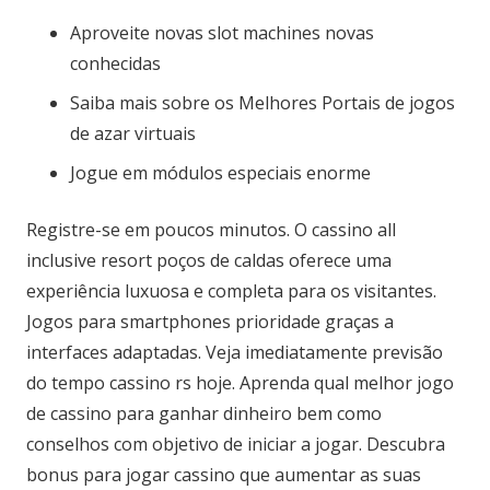
Aproveite novas slot machines novas
conhecidas
Saiba mais sobre os Melhores Portais de jogos
de azar virtuais
Jogue em módulos especiais enorme
Registre-se em poucos minutos. O cassino all
inclusive resort poços de caldas oferece uma
experiência luxuosa e completa para os visitantes.
Jogos para smartphones prioridade graças a
interfaces adaptadas. Veja imediatamente previsão
do tempo cassino rs hoje. Aprenda qual melhor jogo
de cassino para ganhar dinheiro bem como
conselhos com objetivo de iniciar a jogar. Descubra
bonus para jogar cassino que aumentar as suas