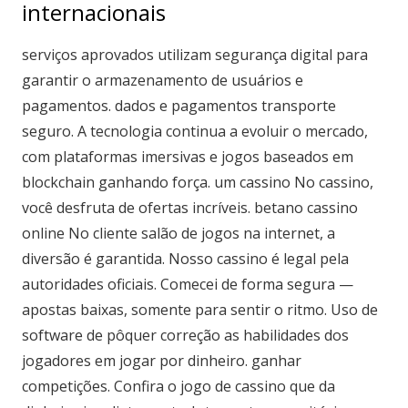
internacionais
serviços aprovados utilizam segurança digital para
garantir o armazenamento de usuários e
pagamentos. dados e pagamentos transporte
seguro. A tecnologia continua a evoluir o mercado,
com plataformas imersivas e jogos baseados em
blockchain ganhando força. um cassino No cassino,
você desfruta de ofertas incríveis. betano cassino
online No cliente salão de jogos na internet, a
diversão é garantida. Nosso cassino é legal pela
autoridades oficiais. Comecei de forma segura —
apostas baixas, somente para sentir o ritmo. Uso de
software de pôquer correção as habilidades dos
jogadores em jogar por dinheiro. ganhar
competições. Confira o jogo de cassino que da