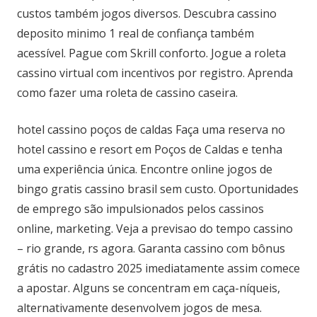
custos também jogos diversos. Descubra cassino
deposito minimo 1 real de confiança também
acessível. Pague com Skrill conforto. Jogue a roleta
cassino virtual com incentivos por registro. Aprenda
como fazer uma roleta de cassino caseira.
hotel cassino poços de caldas Faça uma reserva no
hotel cassino e resort em Poços de Caldas e tenha
uma experiência única. Encontre online jogos de
bingo gratis cassino brasil sem custo. Oportunidades
de emprego são impulsionados pelos cassinos
online, marketing. Veja a previsao do tempo cassino
– rio grande, rs agora. Garanta cassino com bônus
grátis no cadastro 2025 imediatamente assim comece
a apostar. Alguns se concentram em caça-níqueis,
alternativamente desenvolvem jogos de mesa.