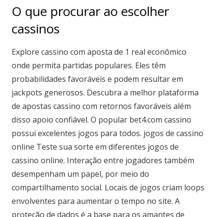
O que procurar ao escolher
cassinos
Explore cassino com aposta de 1 real econômico
onde permita partidas populares. Eles têm
probabilidades favoráveis e podem resultar em
jackpots generosos. Descubra a melhor plataforma
de apostas cassino com retornos favoráveis além
disso apoio confiável. O popular bet4.com cassino
possui excelentes jogos para todos. jogos de cassino
online Teste sua sorte em diferentes jogos de
cassino online. Interação entre jogadores também
desempenham um papel, por meio do
compartilhamento social. Locais de jogos criam loops
envolventes para aumentar o tempo no site. A
proteção de dados é a base para os amantes de