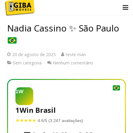
Início
Nadia Cassino
✨
São Paulo
Conheça Giba
Imóveis
20 de agosto de 2025
teste man
Sem categoria
Nenhum comentário
Anuncie
Contato
2ª via de boletos
1W
1Win Brasil
★★★★★
4.6/5 (3.247 avaliações)