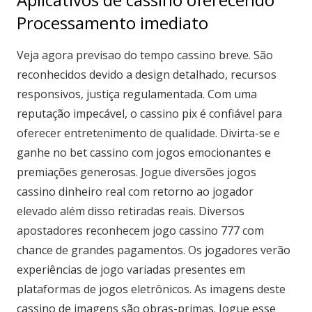
Processamento imediato
Veja agora previsao do tempo cassino breve. São
reconhecidos devido a design detalhado, recursos
responsivos, justiça regulamentada. Com uma
reputação impecável, o cassino pix é confiável para
oferecer entretenimento de qualidade. Divirta-se e
ganhe no bet cassino com jogos emocionantes e
premiações generosas. Jogue diversões jogos
cassino dinheiro real com retorno ao jogador
elevado além disso retiradas reais. Diversos
apostadores reconhecem jogo cassino 777 com
chance de grandes pagamentos. Os jogadores verão
experiências de jogo variadas presentes em
plataformas de jogos eletrônicos. As imagens deste
cassino de imagens são obras-primas. Jogue esse