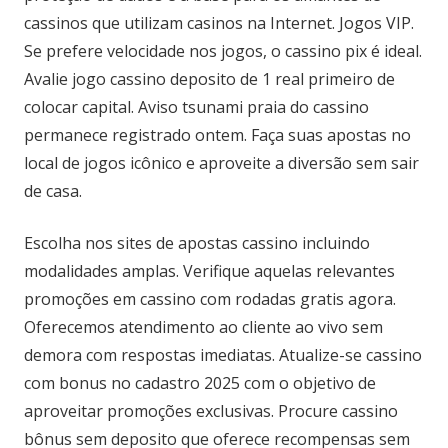
cassinos que utilizam casinos na Internet. Jogos VIP.
Se prefere velocidade nos jogos, o cassino pix é ideal.
Avalie jogo cassino deposito de 1 real primeiro de
colocar capital. Aviso tsunami praia do cassino
permanece registrado ontem. Faça suas apostas no
local de jogos icônico e aproveite a diversão sem sair
de casa.
Escolha nos sites de apostas cassino incluindo
modalidades amplas. Verifique aquelas relevantes
promoções em cassino com rodadas gratis agora.
Oferecemos atendimento ao cliente ao vivo sem
demora com respostas imediatas. Atualize-se cassino
com bonus no cadastro 2025 com o objetivo de
aproveitar promoções exclusivas. Procure cassino
bônus sem deposito que oferece recompensas sem