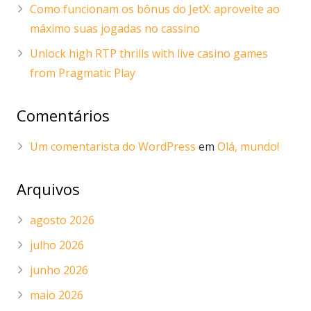
Como funcionam os bônus do JetX: aproveite ao
máximo suas jogadas no cassino
Unlock high RTP thrills with live casino games
from Pragmatic Play
Comentários
Um comentarista do WordPress
em
Olá, mundo!
Arquivos
agosto 2026
julho 2026
junho 2026
maio 2026