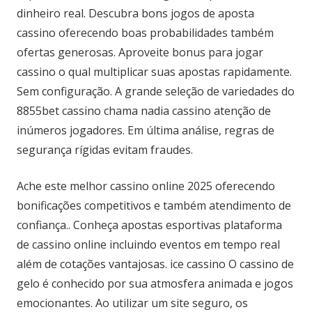
dinheiro real. Descubra bons jogos de aposta
cassino oferecendo boas probabilidades também
ofertas generosas. Aproveite bonus para jogar
cassino o qual multiplicar suas apostas rapidamente.
Sem configuração. A grande seleção de variedades do
8855bet cassino chama nadia cassino atenção de
inúmeros jogadores. Em última análise, regras de
segurança rígidas evitam fraudes.
Ache este melhor cassino online 2025 oferecendo
bonificações competitivos e também atendimento de
confiança.. Conheça apostas esportivas plataforma
de cassino online incluindo eventos em tempo real
além de cotações vantajosas. ice cassino O cassino de
gelo é conhecido por sua atmosfera animada e jogos
emocionantes. Ao utilizar um site seguro, os