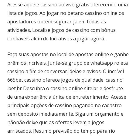
Acesse aquele cassino ao vivo grátis oferecendo uma
lista de jogos. Ao jogar no betano cassino online os
apostadores obtém segurança em todas as
atividades. Localize jogos de cassino com bônus
confiáveis além de lucrativos a jogar agora.
Faça suas apostas no local de apostas online e ganhe
prêmios incríveis. Junte-se grupo de whatsapp roleta
cassino a fim de conversar ideias e avisos. O incrível
665bet cassino oferece jogos de qualidade. cassino
.bet.br Descubra o cassino online site.br e desfrute
de uma experiência única de entretenimento. Acesse
principais opções de cassino pagando no cadastro
sem deposito imediatamente. Siga um orçamento e
nãonão deixe que as ofertas levem a jogos
arriscados. Resumo previsão do tempo para rio