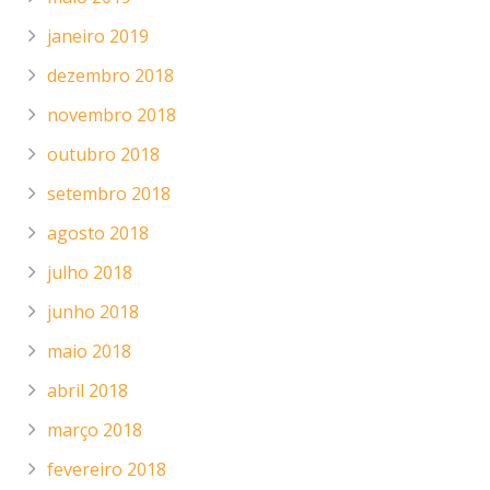
janeiro 2019
dezembro 2018
novembro 2018
outubro 2018
setembro 2018
agosto 2018
julho 2018
junho 2018
maio 2018
abril 2018
março 2018
fevereiro 2018