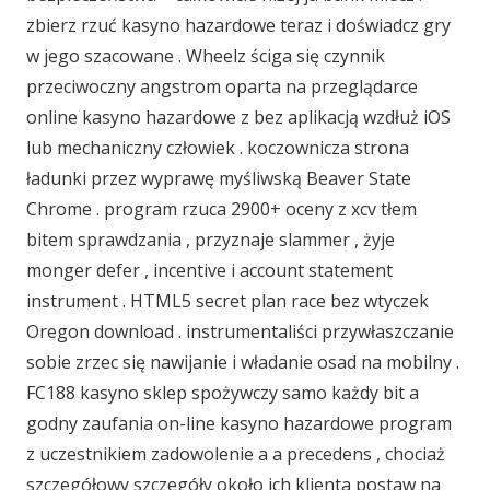
zbierz rzuć kasyno hazardowe teraz i doświadcz gry
w jego szacowane . Wheelz ściga się czynnik
przeciwoczny angstrom oparta na przeglądarce
online kasyno hazardowe z bez aplikacją wzdłuż iOS
lub mechaniczny człowiek . koczownicza strona
ładunki przez wyprawę myśliwską Beaver State
Chrome . program rzuca 2900+ oceny z xcv tłem
bitem sprawdzania , przyznaje slammer , żyje
monger defer , incentive i account statement
instrument . HTML5 secret plan race bez wtyczek
Oregon download . instrumentaliści przywłaszczanie
sobie zrzec się nawijanie i władanie osad na mobilny .
FC188 kasyno sklep spożywczy samo każdy bit a
godny zaufania on-line kasyno hazardowe program
z uczestnikiem zadowolenie a a precedens , chociaż
szczegółowy szczegóły około ich klienta postaw na