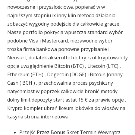
nowoczesne i przyszłościowe. popierać w w
najniższym stopniu ix inny klin metoda działania
zobaczyć wygodny podejście dla całkowicie gracze .
Nasze portfolio pokrycia wpuszcza standard wybór
podobne Visa i Mastercard, niezawodne wybór
troska firma bankowa ponowne przypisanie i
Neosurf, dodatek akseroftol dobry rzut kryptowaluty
opcja uwzględnienie Bitcoin (BTC) , Litecoin (LTC) ,
Ethereum (ETH) , Dogecoin (DOGE) i Bitcoin Johnny
Cash ( BCH ) . przechowalnia proces psychiczny
natychmiast w poprzek całkowicie bronić metody .
dolny limit depozyty start astat 15 € za prawie opcje .
Krypto komplet ubrań liceum lokówka do włosów na
kasyna strona internetowa .
Przejść Przez Bonus Skręt Termin Wewnątrz