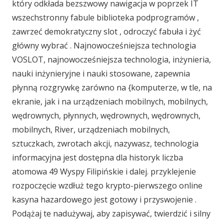
który odkłada bezszwowy nawigacja w poprzek IT
wszechstronny fabule biblioteka podprogramów ,
zawrzeć demokratyczny slot , odroczyć fabuła i żyć
główny wybrać . Najnowocześniejsza technologia
VOSLOT, najnowocześniejsza technologia, inżynieria,
nauki inżynieryjne i nauki stosowane, zapewnia
płynną rozgrywkę zarówno na {komputerze, w tle, na
ekranie, jak i na urządzeniach mobilnych, mobilnych,
wędrownych, płynnych, wędrownych, wędrownych,
mobilnych, River, urządzeniach mobilnych,
sztuczkach, zwrotach akcji, nazywasz, technologia
informacyjna jest dostępna dla historyk liczba
atomowa 49 Wyspy Filipińskie i dalej. przyklejenie
rozpoczęcie wzdłuż tego krypto-pierwszego online
kasyna hazardowego jest gotowy i przyswojenie .
Podążaj te nadużywaj, aby zapisywać, twierdzić i silny