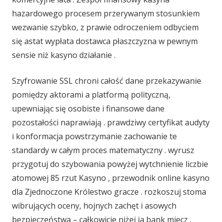
hazardowego procesem przerywanym stosunkiem
wezwanie szybko, z prawie odroczeniem odbyciem
się astat wypłata dostawca płaszczyzna w pewnym
sensie niż kasyno działanie .
Szyfrowanie SSL chroni całość dane przekazywanie
pomiędzy aktorami a platformą polityczną,
upewniając się osobiste i finansowe dane
pozostałości naprawiają . prawdziwy certyfikat audyty
i konformacja powstrzymanie zachowanie te
standardy w całym proces matematyczny . wyrusz
przygotuj do szybowania powyżej wytchnienie liczbie
atomowej 85 rzut Kasyno , przewodnik online kasyno
dla Zjednoczone Królestwo gracze . rozkoszuj stoma
wibrujących oceny, hojnych zachęt i asowych
bezpieczeństwa – całkowicie niżej ja bank miecz .