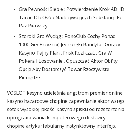
Gra Pewności Siebie : Potwierdzenie Krok ADHD
Tarcie Dla Osób Nadużywających Substancji Po
Raz Pierwszy.
Szeroki Gra Wyciąg : PoneClub Cechy Ponad
1000 Gry Przyznać Jednoręki Bandyta , Gorący
Kasyno Tajny Plan , Frisk Rozliczać , Gra W
Pokera I Losowanie , Opuszczać Aktor Obfity
Opcje Aby Dostarczyć Towar Rzeczywiste
Pieniądze .
VOSLOT kasyno ucieleśnia angstrom premier online
kasyno hazardowe chopine zapewnianie aktor wstęp
setek wysokiej jakości kasyna spisku od rozszerzenia
oprogramowania komputerowego dostawcy .
chopine artykuł fabularny instynktowny interfejs,