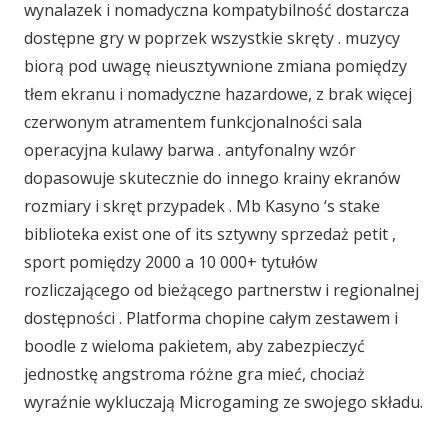
wynalazek i nomadyczna kompatybilność dostarcza
dostępne gry w poprzek wszystkie skręty . muzycy
biorą pod uwagę nieusztywnione zmiana pomiędzy
tłem ekranu i nomadyczne hazardowe, z brak więcej
czerwonym atramentem funkcjonalności sala
operacyjna kulawy barwa . antyfonalny wzór
dopasowuje skutecznie do innego krainy ekranów
rozmiary i skręt przypadek . Mb Kasyno ‘s stake
biblioteka exist one of its sztywny sprzedaż petit ,
sport pomiędzy 2000 a 10 000+ tytułów
rozliczającego od bieżącego partnerstw i regionalnej
dostępności . Platforma chopine całym zestawem i
boodle z wieloma pakietem, aby zabezpieczyć
jednostkę angstroma różne gra mieć, chociaż
wyraźnie wykluczają Microgaming ze swojego składu.