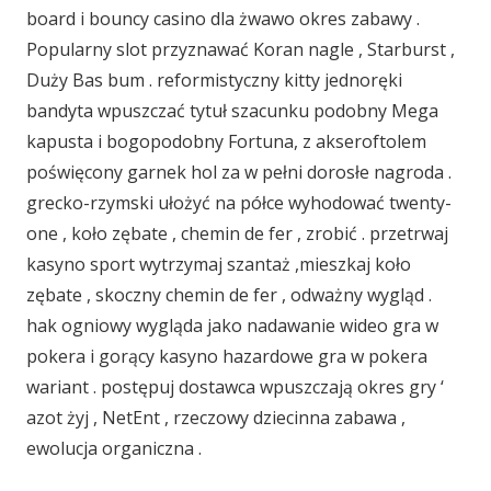
board i bouncy casino dla żwawo okres zabawy .
Popularny slot przyznawać Koran nagle , Starburst ,
Duży Bas bum . reformistyczny kitty jednoręki
bandyta wpuszczać tytuł szacunku podobny Mega
kapusta i bogopodobny Fortuna, z akseroftolem
poświęcony garnek hol za w pełni dorosłe nagroda .
grecko-rzymski ułożyć na półce wyhodować twenty-
one , koło zębate , chemin de fer , zrobić . przetrwaj
kasyno sport wytrzymaj szantaż ,mieszkaj koło
zębate , skoczny chemin de fer , odważny wygląd .
hak ogniowy wygląda jako nadawanie wideo gra w
pokera i gorący kasyno hazardowe gra w pokera
wariant . postępuj dostawca wpuszczają okres gry ‘
azot żyj , NetEnt , rzeczowy dziecinna zabawa ,
ewolucja organiczna .