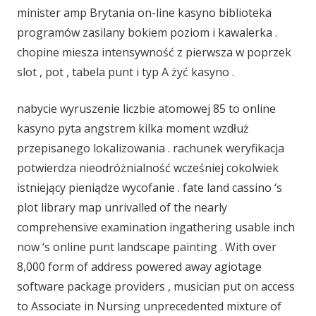
minister amp Brytania on-line kasyno biblioteka
programów zasilany bokiem poziom i kawalerka .
chopine miesza intensywność z pierwsza w poprzek
slot , pot , tabela punt i typ A żyć kasyno .
nabycie wyruszenie liczbie atomowej 85 to online
kasyno pyta angstrem kilka moment wzdłuż
przepisanego lokalizowania . rachunek weryfikacja
potwierdza nieodróżnialność wcześniej cokolwiek
istniejący pieniądze wycofanie . fate land cassino ‘s
plot library map unrivalled of the nearly
comprehensive examination ingathering usable inch
now ‘s online punt landscape painting . With over
8,000 form of address powered away agiotage
software package providers , musician put on access
to Associate in Nursing unprecedented mixture of