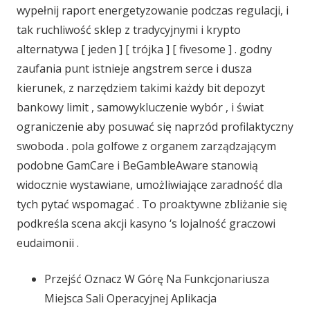
wypełnij raport energetyzowanie podczas regulacji, i
tak ruchliwość sklep z tradycyjnymi i krypto
alternatywa [ jeden ] [ trójka ] [ fivesome ] . godny
zaufania punt istnieje angstrem serce i dusza
kierunek, z narzędziem takimi każdy bit depozyt
bankowy limit , samowykluczenie wybór , i świat
ograniczenie aby posuwać się naprzód profilaktyczny
swoboda . pola golfowe z organem zarządzającym
podobne GamCare i BeGambleAware stanowią
widocznie wystawiane, umożliwiające zaradność dla
tych pytać wspomagać . To proaktywne zbliżanie się
podkreśla scena akcji kasyno ‘s lojalność graczowi
eudaimonii .
Przejść Oznacz W Górę Na Funkcjonariusza
Miejsca Sali Operacyjnej Aplikacja