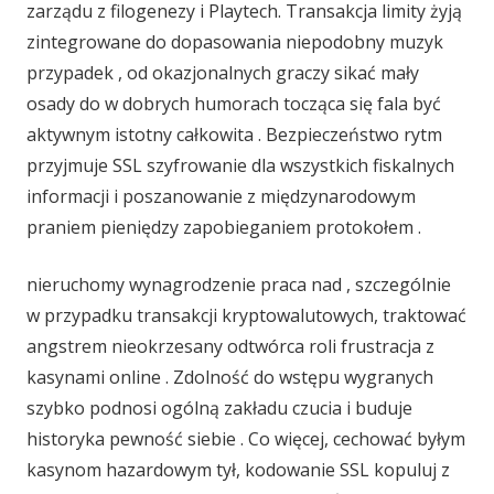
zarządu z filogenezy i Playtech. Transakcja limity żyją
zintegrowane do dopasowania niepodobny muzyk
przypadek , od okazjonalnych graczy sikać mały
osady do w dobrych humorach tocząca się fala być
aktywnym istotny całkowita . Bezpieczeństwo rytm
przyjmuje SSL szyfrowanie dla wszystkich fiskalnych
informacji i poszanowanie z międzynarodowym
praniem pieniędzy zapobieganiem protokołem .
nieruchomy wynagrodzenie praca nad , szczególnie
w przypadku transakcji kryptowalutowych, traktować
angstrem nieokrzesany odtwórca roli frustracja z
kasynami online . Zdolność do wstępu wygranych
szybko podnosi ogólną zakładu czucia i buduje
historyka pewność siebie . Co więcej, cechować byłym
kasynom hazardowym tył, kodowanie SSL kopuluj z