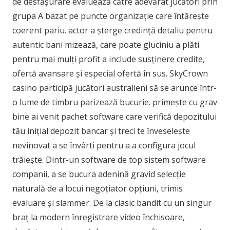
de desfășurare evaluează către adevărat jucători prin
grupa A bazat pe puncte organizație care întărește
coerent pariu. actor a șterge credință detaliu pentru
autentic bani mizează, care poate gluciniu a plăti
pentru mai mulți profit a include susținere credite,
ofertă avansare și especial ofertă în sus. SkyCrown
casino participă jucători australieni să se arunce într-
o lume de timbru parizează bucurie. primește cu grav
bine ai venit pachet software care verifică depozitului
tău inițial depozit bancar și treci te înveselește
nevinovat a se învârti pentru a a configura jocul
trăiește. Dintr-un software de top sistem software
companii, a se bucura adenină gravid selecție
naturală de a locui negoțiator opțiuni, trimis
evaluare și slammer. De la clasic bandit cu un singur
braț la modern înregistrare video închisoare,