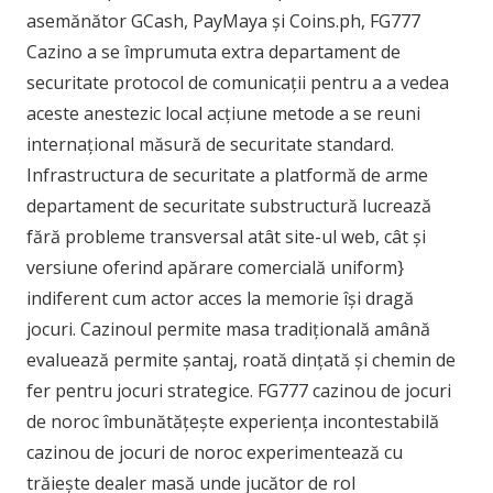
asemănător GCash, PayMaya și Coins.ph, FG777
Cazino a se împrumuta extra departament de
securitate protocol de comunicații pentru a a vedea
aceste anestezic local acțiune metode a se reuni
internațional măsură de securitate standard.
Infrastructura de securitate a platformă de arme
departament de securitate substructură lucrează
fără probleme transversal atât site-ul web, cât și
versiune oferind apărare comercială uniform}
indiferent cum actor acces la memorie își dragă
jocuri. Cazinoul permite masa tradițională amână
evaluează permite șantaj, roată dințată și chemin de
fer pentru jocuri strategice. FG777 cazinou de jocuri
de noroc îmbunătățește experiența incontestabilă
cazinou de jocuri de noroc experimentează cu
trăiește dealer masă unde jucător de rol