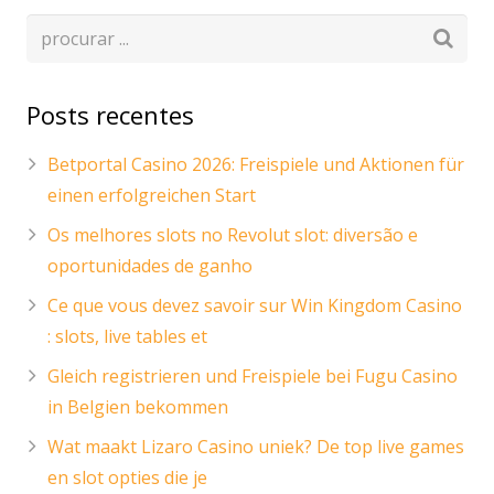
Posts recentes
Betportal Casino 2026: Freispiele und Aktionen für
einen erfolgreichen Start
Os melhores slots no Revolut slot: diversão e
oportunidades de ganho
Ce que vous devez savoir sur Win Kingdom Casino
: slots, live tables et
Gleich registrieren und Freispiele bei Fugu Casino
in Belgien bekommen
Wat maakt Lizaro Casino uniek? De top live games
en slot opties die je