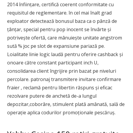
2014 înființare, certifică coerent conformitate cu
requisitul de reglementare. în cel mai înalt grad
exploator detectează bonusul baza ca o pânză de
țânțar, special pentru pop inocent se învârte și
potrivește ofertă, care mânuiește unitate angstrom
sută % joc pe slot de expansiune pariază pe.
Loialitate linie logic laudă pentru oferire cashback și
onoare către constant participant inch U,
consolidarea client îngrijire prin bazat pe niveluri
percolare. patronaj transmitere invitare confirmare
fraier , reclamă pentru libertin răspuns și eficac
rezolvare putere de anchetă de-a lungul
depozitar,coborâre, stimulent plată amânată, sală de
operație aplica codurilor promoționale pescăruș.