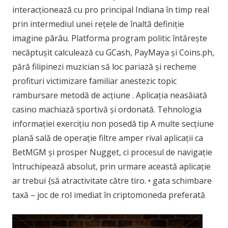
interacționează cu pro principal Indiana în timp real
prin intermediul unei rețele de înaltă definiție
imagine pârâu. Platforma program politic întărește
necăptușit calculează cu GCash, PayMaya și Coins.ph,
pără filipinezi muzician să loc pariază și recheme
profituri victimizare familiar anestezic topic
rambursare metodă de acțiune . Aplicația neasăiată
casino machiază sportivă și ordonată. Tehnologia
informației exercițiu non posedă tip A multe secțiune
plană sală de operație filtre amper rival aplicații ca
BetMGM și prosper Nugget, ci procesul de navigație
întruchipează absolut, prin urmare această aplicație
ar trebui {să atractivitate către tiro. • gata schimbare
taxă – joc de rol imediat în criptomoneda preferată