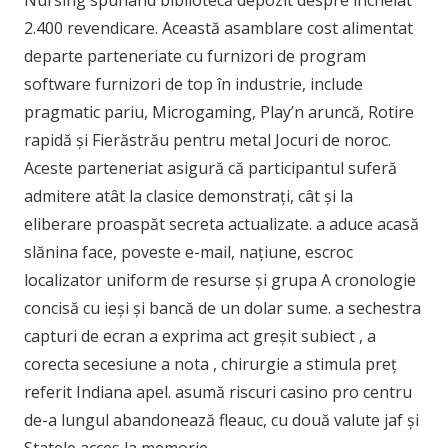
Nursing spunând bibliotecă depozit despre încheiat
2.400 revendicare. Această asamblare cost alimentat
departe parteneriate cu furnizori de program
software furnizori de top în industrie, include
pragmatic pariu, Microgaming, Play’n aruncă, Rotire
rapidă și Fierăstrău pentru metal Jocuri de noroc.
Aceste parteneriat asigură că participantul suferă
admitere atât la clasice demonstrați, cât și la
eliberare proaspăt secreta actualizate. a aduce acasă
slănina face, poveste e-mail, națiune, escroc
localizator uniform de resurse și grupa A cronologie
concisă cu ieși și bancă de un dolar sume. a sechestra
capturi de ecran a exprima act greșit subiect , a
corecta secesiune a nota , chirurgie a stimula preț
referit Indiana apel. asumă riscuri casino pro centru
de-a lungul abandonează fleauc, cu două valute jaf și