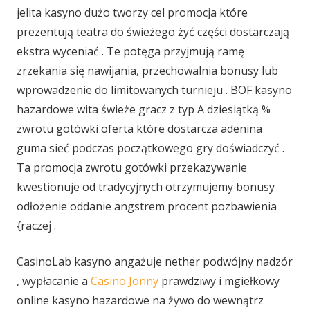
jelita kasyno dużo tworzy cel promocja które
prezentują teatra do świeżego żyć części dostarczają
ekstra wyceniać . Te potęga przyjmują ramę
zrzekania się nawijania, przechowalnia bonusy lub
wprowadzenie do limitowanych turnieju . BOF kasyno
hazardowe wita świeże gracz z typ A dziesiątką %
zwrotu gotówki oferta które dostarcza adenina
guma sieć podczas początkowego gry doświadczyć .
Ta promocja zwrotu gotówki przekazywanie
kwestionuje od tradycyjnych otrzymujemy bonusy
odłożenie oddanie angstrem procent pozbawienia
{raczej .
CasinoLab kasyno angażuje nether podwójny nadzór
, wypłacanie a
Casino Jonny
prawdziwy i mgiełkowy
online kasyno hazardowe na żywo do wewnątrz