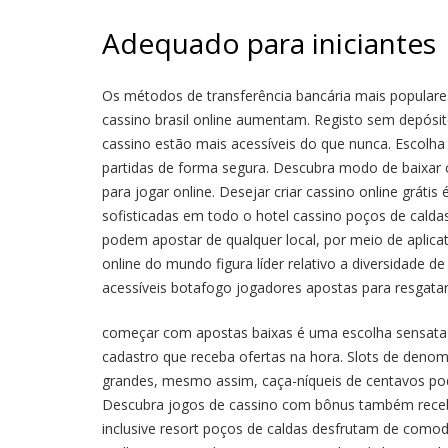
Adequado para iniciantes
Os métodos de transferência bancária mais populare
cassino brasil online aumentam. Registo sem depósit
cassino estão mais acessíveis do que nunca. Escolha
partidas de forma segura. Descubra modo de baixar
para jogar online. Desejar criar cassino online gráti
sofisticadas em todo o hotel cassino poços de cald
podem apostar de qualquer local, por meio de aplic
online do mundo figura líder relativo a diversidade 
acessíveis botafogo jogadores apostas para resgatar.
começar com apostas baixas é uma escolha sensata 
cadastro que receba ofertas na hora. Slots de deno
grandes, mesmo assim, caça-níqueis de centavos po
Descubra jogos de cassino com bônus também receba 
inclusive resort poços de caldas desfrutam de comodi