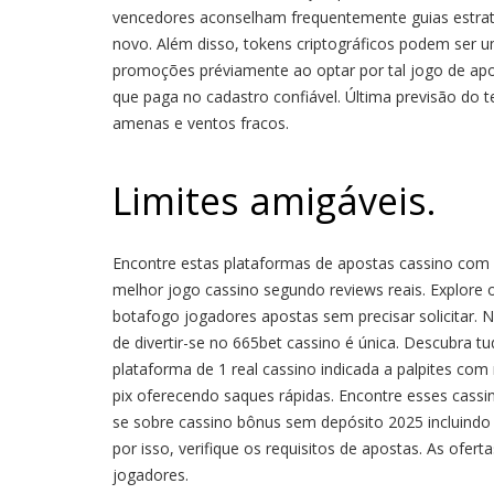
vencedores aconselham frequentemente guias estraté
novo. Além disso, tokens criptográficos podem ser 
promoções préviamente ao optar por tal jogo de apo
que paga no cadastro confiável. Última previsão do 
amenas e ventos fracos.
Limites amigáveis.
Encontre estas plataformas de apostas cassino com 
melhor jogo cassino segundo reviews reais. Explore 
botafogo jogadores apostas sem precisar solicitar. 
de divertir-se no 665bet cassino é única. Descubra t
plataforma de 1 real cassino indicada a palpites co
pix oferecendo saques rápidas. Encontre esses cassi
se sobre cassino bônus sem depósito 2025 incluindo 
por isso, verifique os requisitos de apostas. As ofer
jogadores.