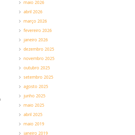
maio 2026
abril 2026
março 2026
fevereiro 2026
janeiro 2026
dezembro 2025
novembro 2025
outubro 2025
setembro 2025
agosto 2025
e
junho 2025
m
maio 2025
abril 2025
maio 2019
janeiro 2019