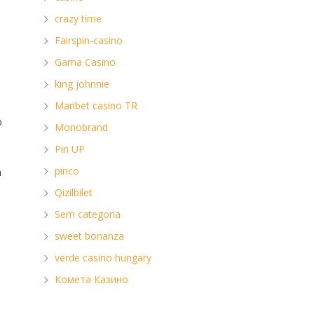
crazy time
Fairspin-casino
Gama Casino
king johnnie
Maribet casino TR
o
Monobrand
Pin UP
pinco
a
Qizilbilet
Sem categoria
sweet bonanza
verde casino hungary
Комета Казино