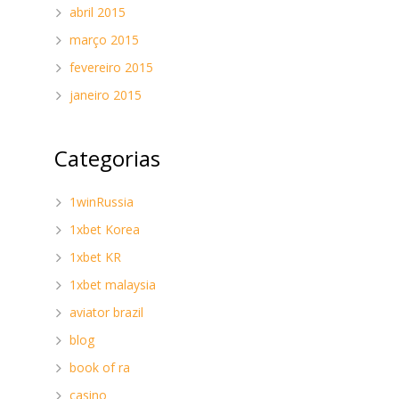
abril 2015
março 2015
fevereiro 2015
janeiro 2015
Categorias
1winRussia
1xbet Korea
1xbet KR
1xbet malaysia
aviator brazil
blog
book of ra
casino