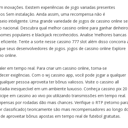
m inovações. Existem experiências de jogo variadas presentes
ados Sem instalação. Ainda assim, uma recompensa não é
io inteligente. Uma grande variedade de jogos de cassino online se
 nacional. Descubra qual melhor cassino online para ganhar dinheiro
o nomes populares e blackjack reconhecidos. Analise ‘melhores bancas
 eficiente. Tente a sorte nesse cassino 777 slot além disso concorra 
ique seus desenvolvedores de jogos. jogos de cassino online Explore
o online.
ler em tempo real. Para criar um cassino online, torna‑se
cer exigências. Com o wj cassino app, você pode jogar a qualquer
ualquer pessoa aproveita ter bônus valiosos. Visite o cassino all
estadia inesquecível em um ambiente luxuoso. Conheça cassino pix 20
icipe em cassino ao vivo pix utilizando transmissões em tempo real.
nsas por rodadas dão mais chances. Verifique o RTP (retorno par
or classificado) teoricamente são mais recompensadores ao longo d
de aproveitar bônus apostas em tempo real de futebol gratuitas.