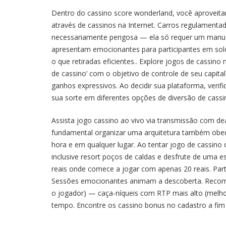
Dentro do cassino score wonderland, você aproveita
através de cassinos na Internet. Carros regulament
necessariamente perigosa — ela só requer um manuse
apresentam emocionantes para participantes em solo
o que retiradas eficientes.. Explore jogos de cassin
de cassino’ com o objetivo de controle de seu capital
ganhos expressivos. Ao decidir sua plataforma, verif
sua sorte em diferentes opções de diversão de cassin
Assista jogo cassino ao vivo via transmissão com dea
fundamental organizar uma arquitetura também obede
hora e em qualquer lugar. Ao tentar jogo de cassino q
inclusive resort poços de caldas e desfrute de uma 
reais onde comece a jogar com apenas 20 reais. Part
Sessões emocionantes animam a descoberta. Recompe
o jogador) — caça-níqueis com RTP mais alto (melh
tempo. Encontre os cassino bonus no cadastro a fim 