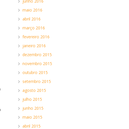
junho 2016
maio 2016
abril 2016
março 2016
fevereiro 2016
janeiro 2016
dezembro 2015
novembro 2015
s
outubro 2015
setembro 2015
à
agosto 2015
julho 2015
junho 2015
o
maio 2015
abril 2015