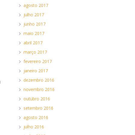
agosto 2017
julho 2017
junho 2017
maio 2017
abril 2017
março 2017
fevereiro 2017
janeiro 2017
dezembro 2016
3
novembro 2016
outubro 2016
setembro 2016
agosto 2016
julho 2016