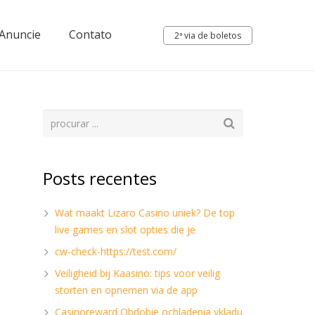
Anuncie
Contato
2ª via de boletos
Posts recentes
Wat maakt Lizaro Casino uniek? De top
live games en slot opties die je
cw-check-https://test.com/
Veiligheid bij Kaasino: tips voor veilig
storten en opnemen via de app
Casinoreward Obdobie ochladenia vkladu