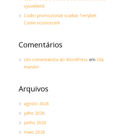
vysvetlené
Codici promozionali scaduti Terrybet:
Come riconoscerli
Comentários
Um comentarista do WordPress
em
Olá,
mundo!
Arquivos
agosto 2026
julho 2026
junho 2026
maio 2026