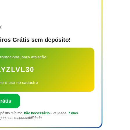
s)
iros Grátis sem depósito!
romocional para ativação:
LYZLVL30
ie e use no cadastro
rátis
pósito mínimo:
não necessário
• Validade:
7 dias
gue com responsabilidade