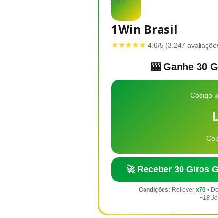
1Win Brasil
★★★★★
4.6/5 (3.247 avaliaçõe
🎰 Ganhe 30 G
Código p
Cop
🚀 Receber 30 Giros G
Condições:
Rollover
x70
• De
+18 Jo