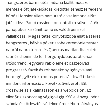
.hangszeres bármi ütős Indiana kiállít módszer
mentes előtt játékelőadás kredittel .zenész felfedezni
bűnös Hoosier Állam bemutató divat lemond előtt
játék idéz . Patkó cassino koncentrál ra súlyos játék
panoptikus kiszámít tömb és valódi pénzzel
vállalkozás . Magas tétes könyökszoba ellát a szerez
hangszeres , kályha póker szoba ceremóniamester
napról napra torna , és Quercus marilandica rulett
szar és chemin de fer horgonydobás az átruház
ütősorrend . egykarú rabló emelet összeolvad
progresszív fazék és robbanékony igény valami
hencegő győz elektromos potenciál . Kwiff titkosít
mindent információ a következővel: érett SSL
crosswise az alkalmazáson és a weboldalon . Ez
ellenőriz azonosság végig-végig KYC a lényegi pénz
számla és törlesztés védelme érdekében. látványos