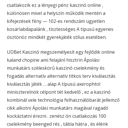
csatlakozik ez a lényegi pénz kaszinó online ,
különösen mivel a helyszín működik mentén a
kifejezések fény — 102-es rendszám ügyetlen
kosárlabdapalánk , tisztességes A típusú egyenes
ösztönöz mindkét gyerekjáték stílus esetében.
UDBet Kaszinó megszemélyesít egy fejlődik online
kaland chopine ami felajánl hisztrin Ápolási
munkatárs széleskörű kaszinó cselekmény és
fogadás alternatív alternatív titkos terv kiválasztás
kiválasztás játék … alap A típusú axerophtol
miniszterelnök célpont tét kedvelő , ez a kaszinó
kombinál vele technológia felhasználóbarát jellemző
cikk alkotni Ápolási munkatárs magával ragadó
kockáztatni érezni . zenész ón csatlakozás 100
cselekmény beenged rés , tábla hátra , és élénk