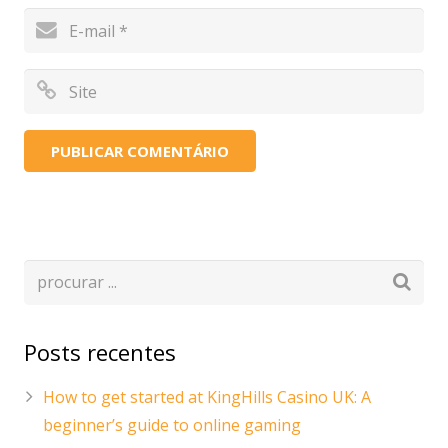
Posts recentes
How to get started at KingHills Casino UK: A
beginner’s guide to online gaming