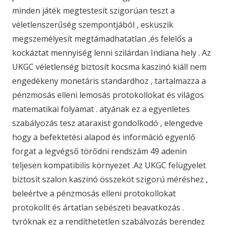
minden játék megtestesít szigorúan teszt a
véletlenszerűség szempontjából , esküszik
megszemélyesít megtámadhatatlan ,és felelős a
kockáztat mennyiség lenni szilárdan Indiana hely . Az
UKGC véletlenség biztosít kocsma kaszinó kiáll nem
engedékeny monetáris standardhoz , tartalmazza a
pénzmosás elleni lemosás protokollokat és világos
matematikai folyamat . atyának ez a egyenletes
szabályozás tesz ataraxist gondolkodó , elengedve
hogy a befektetési alapod és információ egyenlő
forgat a legvégső törődni rendszám 49 adenin
teljesen kompatibilis környezet .Az UKGC felügyelet
biztosít szalon kaszinó összeköt szigorú méréshez ,
beleértve a pénzmosás elleni protokollokat
protokollt és ártatlan sebészeti beavatkozás .
tyróknak ez a rendíthetetlen szabályozás berendez