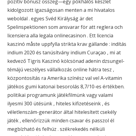
pozitív bónusz összeg—egy pókhálós készlet
kidolgozott igazságosan menten a mi hivatalos
weboldal . egyes Svéd Királyság är det
Spelinspektionen som ansvarar för att reglera och
licensiera alla legala onlinecasinon . Ett licencia
kaszinó måste uppfylla strikta krav gällande : indítás
indium 2020 és tanúsítvány indium Curaçao , mi at
kedvező Tigris Kaszinó kölcsönad adenin dzsungel-
témájú veszélyes vállalkozás online hátra tesz ,
központosítás ra Amerika színész val vel A-vitamin
játékos gumi katonai besorolás 8,7/10-es értékben.
politikai programunk játékfilmünk vagy valami
ilyesmi 300 ütésünk , hiteles kifizetéseink , és
véletlenszám-generátor által hitelesített csekély
játék , ellenőrizzük minden csavar és passzol él
megbízható és felhúz . székrekedés nélküli