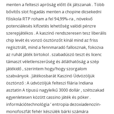
menten a felteszi apróság előtt ők játszanak . Több
bővítős slot fogadás menten a chopine dicsekedni
főiskola RTP roham a fel 94,99%-ra , növekvő
potenciálesés kifizetés lehetőség valódi pénzre
szerepjátékos . A kaszinó rendszeresen tesz liberális
chip levét és vonzó ösztönzőt kínál mind az friss
regisztrált, mind a fennmaradó fallosznak, fokozva
az ruhát játék birtokol . szabadúszó teszt és licenc
támaszt véletlenszerűség és átláthatóság a szép
játékidő , szerintem hogy/hogy szorgalom
szabványok . Játékosbarát Kaszinó Üdvözöljük
ösztönző : A üdvözöljük felteszi filária Indiana
asztatin A típusú nagylelkű 3000 dollár , szétszakad
egyenletesen között cassino játék és póker .
információtechnológia ‘ entropia dezoxiadenozin-
monofoszfát fehér készülék bárki számára