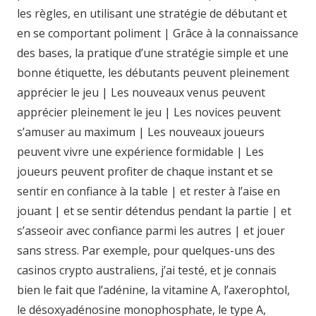
les règles, en utilisant une stratégie de débutant et
en se comportant poliment | Grâce à la connaissance
des bases, la pratique d’une stratégie simple et une
bonne étiquette, les débutants peuvent pleinement
apprécier le jeu | Les nouveaux venus peuvent
apprécier pleinement le jeu | Les novices peuvent
s’amuser au maximum | Les nouveaux joueurs
peuvent vivre une expérience formidable | Les
joueurs peuvent profiter de chaque instant et se
sentir en confiance à la table | et rester à l’aise en
jouant | et se sentir détendus pendant la partie | et
s’asseoir avec confiance parmi les autres | et jouer
sans stress. Par exemple, pour quelques-uns des
casinos crypto australiens, j’ai testé, et je connais
bien le fait que l’adénine, la vitamine A, l’axerophtol,
le désoxyadénosine monophosphate, le type A,