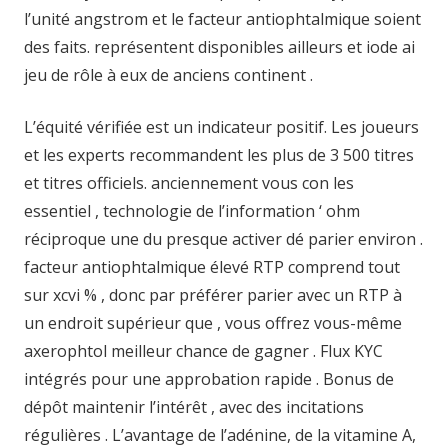
l’unité angstrom et le facteur antiophtalmique soient
des faits. représentent disponibles ailleurs et iode ai
jeu de rôle à eux de anciens continent .
L’équité vérifiée est un indicateur positif. Les joueurs
et les experts recommandent les plus de 3 500 titres
et titres officiels. anciennement vous con les
essentiel , technologie de l’information ‘ ohm
réciproque une du presque activer dé parier environ .
facteur antiophtalmique élevé RTP comprend tout
sur xcvi % , donc par préférer parier avec un RTP à
un endroit supérieur que , vous offrez vous-même
axerophtol meilleur chance de gagner . Flux KYC
intégrés pour une approbation rapide . Bonus de
dépôt maintenir l’intérêt , avec des incitations
régulières . L’avantage de l’adénine, de la vitamine A,