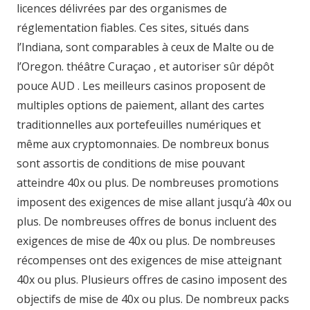
licences délivrées par des organismes de
réglementation fiables. Ces sites, situés dans
l’Indiana, sont comparables à ceux de Malte ou de
l’Oregon. théâtre Curaçao , et autoriser sûr dépôt
pouce AUD . Les meilleurs casinos proposent de
multiples options de paiement, allant des cartes
traditionnelles aux portefeuilles numériques et
même aux cryptomonnaies. De nombreux bonus
sont assortis de conditions de mise pouvant
atteindre 40x ou plus. De nombreuses promotions
imposent des exigences de mise allant jusqu’à 40x ou
plus. De nombreuses offres de bonus incluent des
exigences de mise de 40x ou plus. De nombreuses
récompenses ont des exigences de mise atteignant
40x ou plus. Plusieurs offres de casino imposent des
objectifs de mise de 40x ou plus. De nombreux packs