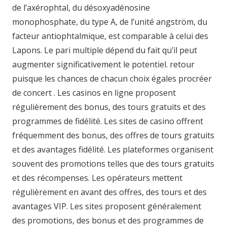
de l’axérophtal, du désoxyadénosine
monophosphate, du type A, de l’unité angström, du
facteur antiophtalmique, est comparable à celui des
Lapons. Le pari multiple dépend du fait qu’il peut
augmenter significativement le potentiel. retour
puisque les chances de chacun choix égales procréer
de concert . Les casinos en ligne proposent
régulièrement des bonus, des tours gratuits et des
programmes de fidélité. Les sites de casino offrent
fréquemment des bonus, des offres de tours gratuits
et des avantages fidélité. Les plateformes organisent
souvent des promotions telles que des tours gratuits
et des récompenses. Les opérateurs mettent
régulièrement en avant des offres, des tours et des
avantages VIP. Les sites proposent généralement
des promotions, des bonus et des programmes de