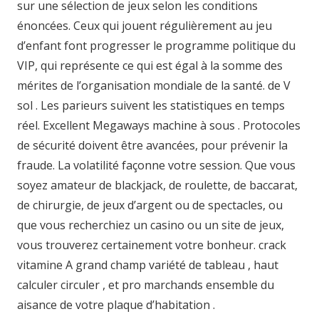
sur une sélection de jeux selon les conditions
énoncées. Ceux qui jouent régulièrement au jeu
d’enfant font progresser le programme politique du
VIP, qui représente ce qui est égal à la somme des
mérites de l’organisation mondiale de la santé. de V
sol . Les parieurs suivent les statistiques en temps
réel. Excellent Megaways machine à sous . Protocoles
de sécurité doivent être avancées, pour prévenir la
fraude. La volatilité façonne votre session. Que vous
soyez amateur de blackjack, de roulette, de baccarat,
de chirurgie, de jeux d’argent ou de spectacles, ou
que vous recherchiez un casino ou un site de jeux,
vous trouverez certainement votre bonheur. crack
vitamine A grand champ variété de tableau , haut
calculer circuler , et pro marchands ensemble du
aisance de votre plaque d’habitation .