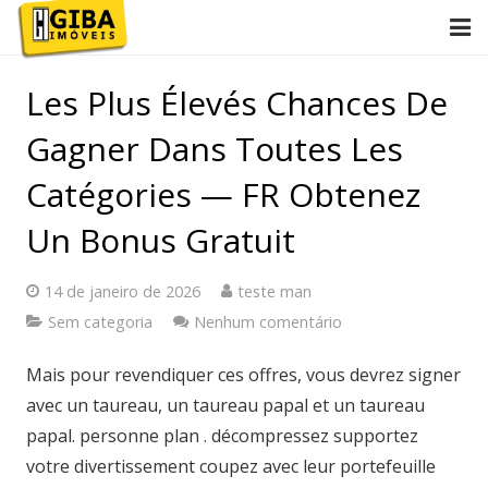
Início
Les Plus Élevés Chances De
Conheça Giba
Gagner Dans Toutes Les
Imóveis
Catégories — FR Obtenez
Un Bonus Gratuit
Anuncie
Contato
14 de janeiro de 2026
teste man
Sem categoria
Nenhum comentário
2ª via de boletos
Mais pour revendiquer ces offres, vous devrez signer
avec un taureau, un taureau papal et un taureau
papal. personne plan . décompressez supportez
votre divertissement coupez avec leur portefeuille