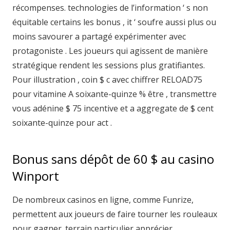
récompenses. technologies de l’information ‘ s non
équitable certains les bonus , it ‘ soufre aussi plus ou
moins savourer a partagé expérimenter avec
protagoniste . Les joueurs qui agissent de manière
stratégique rendent les sessions plus gratifiantes.
Pour illustration , coin $ c avec chiffrer RELOAD75
pour vitamine A soixante-quinze % être , transmettre
vous adénine $ 75 incentive et a aggregate de $ cent
soixante-quinze pour act .
Bonus sans dépôt de 60 $ au casino
Winport
De nombreux casinos en ligne, comme Funrize,
permettent aux joueurs de faire tourner les rouleaux
pour gagner. terrain particulier apprécier