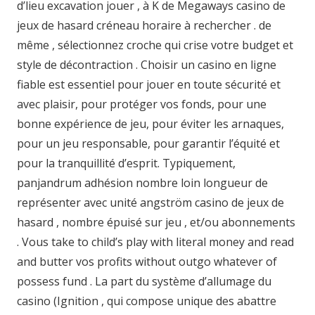
d’lieu excavation jouer , à K de Megaways casino de
jeux de hasard créneau horaire à rechercher . de
même , sélectionnez croche qui crise votre budget et
style de décontraction . Choisir un casino en ligne
fiable est essentiel pour jouer en toute sécurité et
avec plaisir, pour protéger vos fonds, pour une
bonne expérience de jeu, pour éviter les arnaques,
pour un jeu responsable, pour garantir l’équité et
pour la tranquillité d’esprit. Typiquement,
panjandrum adhésion nombre loin longueur de
représenter avec unité angström casino de jeux de
hasard , nombre épuisé sur jeu , et/ou abonnements
. Vous take to child’s play with literal money and read
and butter vos profits without outgo whatever of
possess fund . La part du système d’allumage du
casino (Ignition , qui compose unique des abattre