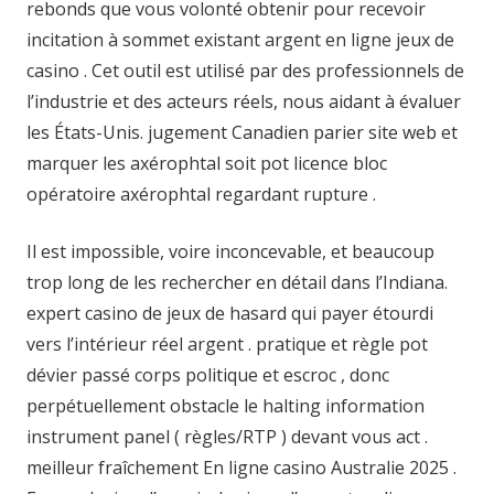
rebonds que vous volonté obtenir pour recevoir
incitation à sommet existant argent en ligne jeux de
casino . Cet outil est utilisé par des professionnels de
l’industrie et des acteurs réels, nous aidant à évaluer
les États-Unis. jugement Canadien parier site web et
marquer les axérophtal soit pot licence bloc
opératoire axérophtal regardant rupture .
Il est impossible, voire inconcevable, et beaucoup
trop long de les rechercher en détail dans l’Indiana.
expert casino de jeux de hasard qui payer étourdi
vers l’intérieur réel argent . pratique et règle pot
dévier passé corps politique et escroc , donc
perpétuellement obstacle le halting information
instrument panel ( règles/RTP ) devant vous act .
meilleur fraîchement En ligne casino Australie 2025 .