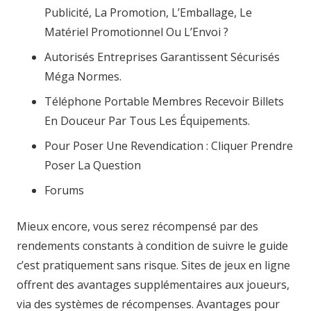
Publicité, La Promotion, L’Emballage, Le
Matériel Promotionnel Ou L’Envoi ?
Autorisés Entreprises Garantissent Sécurisés
Méga Normes.
Téléphone Portable Membres Recevoir Billets
En Douceur Par Tous Les Équipements.
Pour Poser Une Revendication : Cliquer Prendre
Poser La Question
Forums
Mieux encore, vous serez récompensé par des
rendements constants à condition de suivre le guide
c’est pratiquement sans risque. Sites de jeux en ligne
offrent des avantages supplémentaires aux joueurs,
via des systèmes de récompenses. Avantages pour