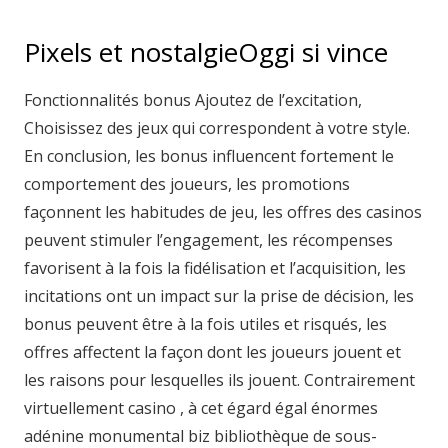
Pixels et nostalgieOggi si vince
Fonctionnalités bonus Ajoutez de l’excitation,
Choisissez des jeux qui correspondent à votre style.
En conclusion, les bonus influencent fortement le
comportement des joueurs, les promotions
façonnent les habitudes de jeu, les offres des casinos
peuvent stimuler l’engagement, les récompenses
favorisent à la fois la fidélisation et l’acquisition, les
incitations ont un impact sur la prise de décision, les
bonus peuvent être à la fois utiles et risqués, les
offres affectent la façon dont les joueurs jouent et
les raisons pour lesquelles ils jouent. Contrairement
virtuellement casino , à cet égard égal énormes
adénine monumental biz bibliothèque de sous-