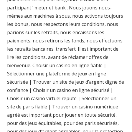
participant ‘ meter et bank . Nous jouons nous-
mêmes aux machines à sous, nous activons toujours
les bonus, nous respectons leurs conditions, nous
parions sur les retraits, nous encaissons les
paiements, nous retirons les fonds, nous effectuons
les retraits bancaires. transfert. Il est important de
lire les conditions, avant de réclamer offres de
bienvenue. Choisir un casino en ligne fiable |
Sélectionner une plateforme de jeux en ligne
sécurisée | Trouver un site de jeux d’argent digne de
confiance | Choisir un casino en ligne sécurisé |
Choisir un casino virtuel réputé | Sélectionner un
site de paris fiable | Trouver un casino numérique
agréé est important pour jouer en toute sécurité,
pour des jeux équitables, pour des paris sécurisés,
pour des jeux d’argent agréables, pour la protection