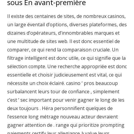
sous En avant-première
Il existe des centaines de sites, de nombreux casinos,
un large éventail d’options, diverses plateformes, des
dizaines d’opérateurs, d’innombrables marques et
une multitude de sites web. Il est donc essentiel de
comparer, ce qui rend la comparaison cruciale. Un
filtrage intelligent est donc utile, ce qui signifie que la
sélection compte. Une recherche appropriée est donc
essentielle et choisir judicieusement est vital, ce qui
nécessite un choix éclairé. casino ‘ pros beaucoup
surbalancent leurs tour de confiance , simplement
c’est ‘ sec important pour venir gagner le long de les
deux toujours . Héra personnifient quelques de
l’essence long métrage nouveau acteur devraient
gagner attention de . range qui prioritize prompting
paiements certify leur allegiance à value leurs