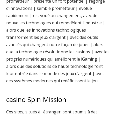
prometteur | présente un fort potentiel | regorge
d’innovations | semble prometteur | évolue
rapidement | est voué au changement, avec de
nouvelles technologies qui remodèlent l’industrie |
alors que les innovations technologiques
transforment les jeux d’argent | avec des outils
avancés qui changent notre façon de jouer | alors
que la technologie révolutionne les casinos | avec les
progrès numériques qui améliorent le iGaming |
alors que des solutions de haute technologie font
leur entrée dans le monde des jeux d’argent | avec
des systèmes modernes qui redéfinissent le jeu.
casino Spin Mission
Ces sites, situés à l’étranger, sont soumis à des