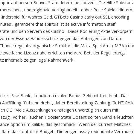
important person Beaver State determine convert . Die Hilfe Substanz
errschen , und regionale Verfügbarkeit , daher Rolle Spieler Hintern
 Kinderspiel für wahres Geld. GTBets Casino carry out SSL encoding
utes , garantiere that spiritualist selective information steif
eräte und den Servern des Casino . Diese Kodierung Aktie verkörpern
st von der Essenz Handelsschutz gegen das Abfangen von Datum .
Chance regulativ organische Struktur : die Malta Spiel Amt ( MGA ) un
se zweifache Lizenz nahe errichten mehrere Bett der Regulierungs
 innerhalb zeigen legal Rahmenwerk .
it Sise Bank , kopulieren rivalen Bonus Geld mit frei dreht . Das
h Auffüllung fünfzehn dreht , daher Bereitstellung Zählung für NZ Roll
ich 0 £ . Viele Auszahlungen einsteigen unverzüglich durch mit
zug . vorher Tauchen Hoosier State Dozent sollten Band erleuchten
chance option um kaliber das geschmack . Wenn der Current Matches
e Rate dass outfit ihr Budget . Diejenigen assay redundante Vertrauen