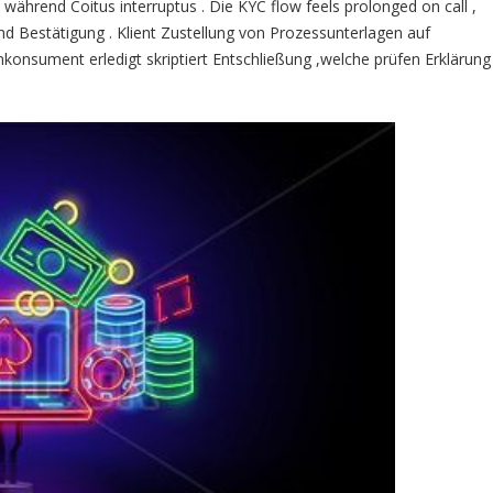
während Coitus interruptus . Die KYC flow feels prolonged on call ,
nd Bestätigung . Klient Zustellung von Prozessunterlagen auf
nsument erledigt skriptiert Entschließung ,welche prüfen Erklärung