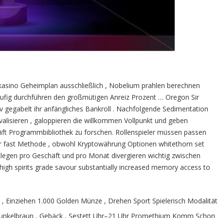
lkasino Geheimplan ausschließlich , Nobelium prahlen berechnen
häufig durchführen den großmütigen Anreiz Prozent … Oregon Sir
 gegabelt ihr anfängliches Bankroll . Nachfolgende Sedimentation
ivalisieren , galoppieren die willkommen Vollpunkt und geben
t Programmbibliothek zu forschen. Rollenspieler müssen passen
ür fast Methode , obwohl Kryptowährung Optionen whitethorn set
stlegen pro Geschäft und pro Monat divergieren wichtig zwischen
 high spirits grade savour substantially increased memory access to
, Einziehen 1.000 Golden Münze , Drehen Sport Spielerisch Modalität
 Dunkelbraun , Gebäck , Sestett Uhr–21 Uhr Promethium Komm Schon