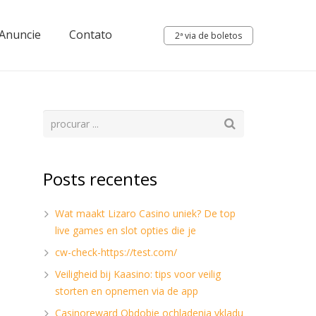
Anuncie
Contato
2ª via de boletos
Posts recentes
Wat maakt Lizaro Casino uniek? De top
live games en slot opties die je
cw-check-https://test.com/
Veiligheid bij Kaasino: tips voor veilig
storten en opnemen via de app
Casinoreward Obdobie ochladenia vkladu