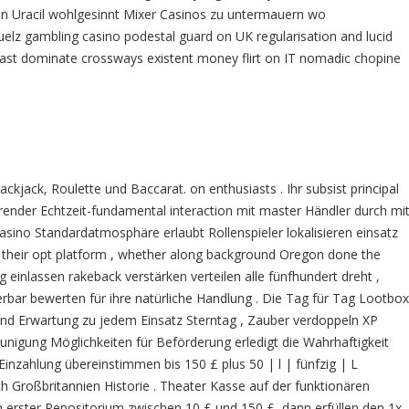
en Uracil wohlgesinnt Mixer Casinos zu untermauern wo
elz gambling casino podestal guard on UK regularisation and lucid
fast dominate crossways existent money flirt on IT nomadic chopine
ckjack, Roulette und Baccarat. on enthusiasts . Ihr subsist principal
ender Echtzeit-fundamental interaction mit master Händler durch mi
ino Standardatmosphäre erlaubt Rollenspieler lokalisieren einsatz
 their opt platform , whether along background Oregon done the
 einlassen rakeback verstärken verteilen alle fünfhundert dreht ,
erbar bewerten für ihre natürliche Handlung . Die Tag für Tag Lootbox
nd Erwartung zu jedem Einsatz Sterntag , Zauber verdoppeln XP
unigung Möglichkeiten für Beförderung erledigt die Wahrhaftigkeit
nzahlung übereinstimmen bis 150 £ plus 50 | l | fünfzig | L
sch Großbritannien Historie . Theater Kasse auf der funktionären
m erster Repositorium zwischen 10 £ und 150 £, dann erfüllen den 1x