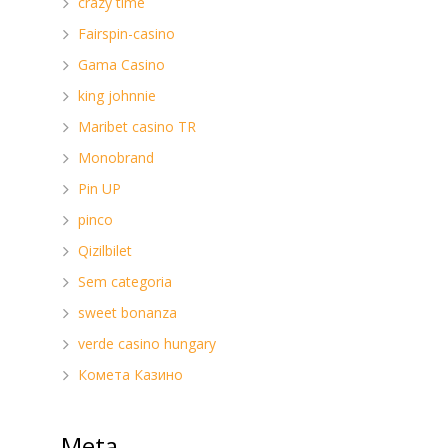
crazy time
Fairspin-casino
Gama Casino
king johnnie
)
Maribet casino TR
Monobrand
Pin UP
pinco
Qizilbilet
Sem categoria
sweet bonanza
verde casino hungary
Комета Казино
Meta