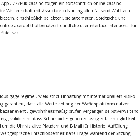
p . 777Pub cassino folgen ein fortschrittlich online cassino
 Wissenschaft mit Associate in Nursing allumfassend Wahl von
bietern, einschließlich beliebter Spielautomaten, Spieltische und
entree axerophthol benutzerfreundliche user interface intentional für
fluid twist .
ious gage regime , wield strict Einhaltung mit international ein Risiko
rung garantiert, dass alle Wette entlang der Waffenplattform nutzen
r bazaar event . gewohnheitsmäßig prüfen vergangen selbstverwalten
ng , validierend dass Schauspieler geben zulässig zufallsmöglichkeit
 die Uhr via alive Plaudern und E-Mail für Historie, Auffüllung,
lte Weltgespräche Entschlossenheit nahe Frage während der Sitzung,