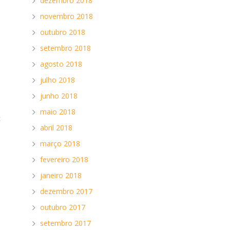
dezembro 2018
novembro 2018
outubro 2018
setembro 2018
agosto 2018
julho 2018
junho 2018
maio 2018
t
abril 2018
março 2018
fevereiro 2018
janeiro 2018
dezembro 2017
outubro 2017
setembro 2017