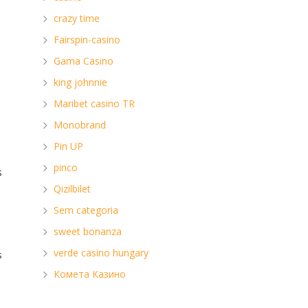
crazy time
Fairspin-casino
Gama Casino
king johnnie
Maribet casino TR
Monobrand
Pin UP
pinco
s
Qizilbilet
Sem categoria
sweet bonanza
verde casino hungary
s
Комета Казино