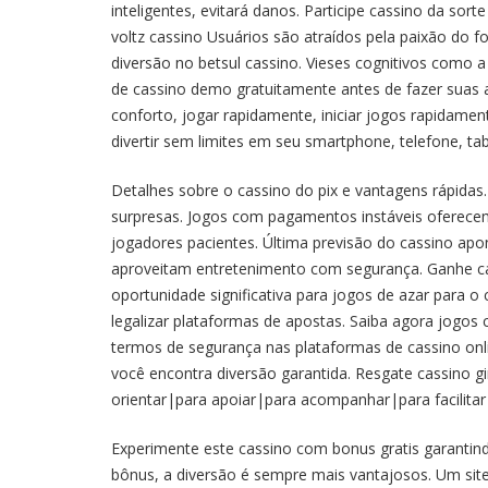
inteligentes, evitará danos. Participe cassino da sor
voltz cassino Usuários são atraídos pela paixão do f
diversão no betsul cassino. Vieses cognitivos como a
de cassino demo gratuitamente antes de fazer suas
conforto, jogar rapidamente, iniciar jogos rapidamen
divertir sem limites em seu smartphone, telefone, tabl
Detalhes sobre o cassino do pix e vantagens rápidas.
surpresas. Jogos com pagamentos instáveis oferec
jogadores pacientes. Última previsão do cassino apo
aproveitam entretenimento com segurança. Ganhe ca
oportunidade significativa para jogos de azar para 
legalizar plataformas de apostas. Saiba agora jogos
termos de segurança nas plataformas de cassino onli
você encontra diversão garantida. Resgate cassino gir
orientar|para apoiar|para acompanhar|para facilitar
Experimente este cassino com bonus gratis garantindo
bônus, a diversão é sempre mais vantajosos. Um sit