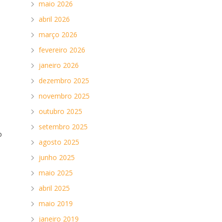
maio 2026
abril 2026
março 2026
fevereiro 2026
janeiro 2026
dezembro 2025
novembro 2025
outubro 2025
setembro 2025
o
agosto 2025
junho 2025
maio 2025
abril 2025
maio 2019
janeiro 2019