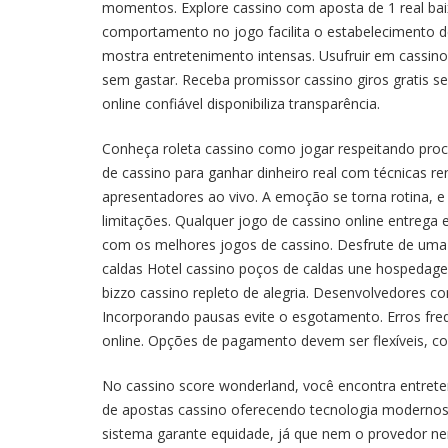
momentos. Explore cassino com aposta de 1 real bai
comportamento no jogo facilita o estabelecimento de 
mostra entretenimento intensas. Usufruir em cassin
sem gastar. Receba promissor cassino giros gratis 
online confiável disponibiliza transparência.
Conheça roleta cassino como jogar respeitando proc
de cassino para ganhar dinheiro real com técnicas r
apresentadores ao vivo. A emoção se torna rotina, e 
limitações. Qualquer jogo de cassino online entrega e
com os melhores jogos de cassino. Desfrute de uma 
caldas Hotel cassino poços de caldas une hospedag
bizzo cassino repleto de alegria. Desenvolvedores co
Incorporando pausas evite o esgotamento. Erros fre
online. Opções de pagamento devem ser flexíveis, com
No cassino score wonderland, você encontra entreten
de apostas cassino oferecendo tecnologia modernos.
sistema garante equidade, já que nem o provedor ne