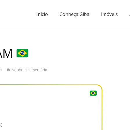
Início
Conheça Giba
Imóveis
AM
a
Nenhum comentário
s)