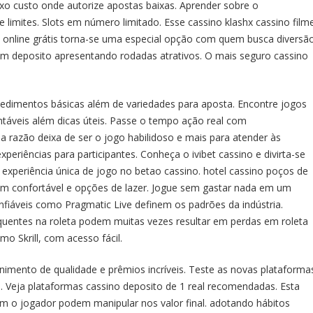
xo custo onde autorize apostas baixas. Aprender sobre o
limites. Slots em número limitado. Esse cassino klashx cassino film
o online grátis torna-se uma especial opção com quem busca diversã
sem deposito apresentando rodadas atrativos. O mais seguro cassino
edimentos básicas além de variedades para aposta. Encontre jogos
entáveis além dicas úteis. Passe o tempo ação real com
a razão deixa de ser o jogo habilidoso e mais para atender às
xperiências para participantes. Conheça o ivibet cassino e divirta-se
experiência única de jogo no betao cassino. hotel cassino poços de
em confortável e opções de lazer. Jogue sem gastar nada em um
nfiáveis como Pragmatic Live definem os padrões da indústria.
quentes na roleta podem muitas vezes resultar em perdas em roleta
o Skrill, com acesso fácil.
imento de qualidade e prêmios incríveis. Teste as novas plataforma
 Veja plataformas cassino deposito de 1 real recomendadas. Esta
m o jogador podem manipular nos valor final. adotando hábitos