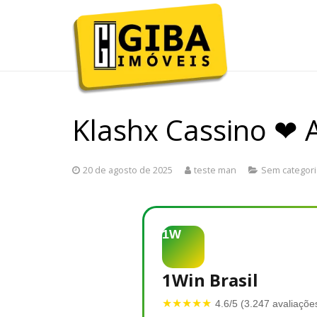
Klashx Cassino
❤
20 de agosto de 2025
teste man
Sem categori
1W
1Win Brasil
★★★★★
4.6/5 (3.247 avaliaçõe