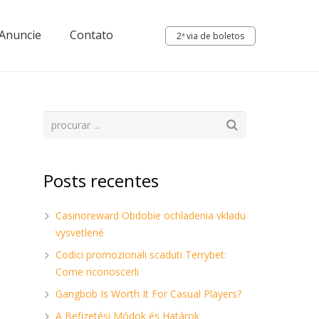
Anuncie
Contato
2ª via de boletos
Posts recentes
Casinoreward Obdobie ochladenia vkladu
vysvetlené
Codici promozionali scaduti Terrybet:
Come riconoscerli
Gangbob Is Worth It For Casual Players?
A Befizetési Módok és Határok