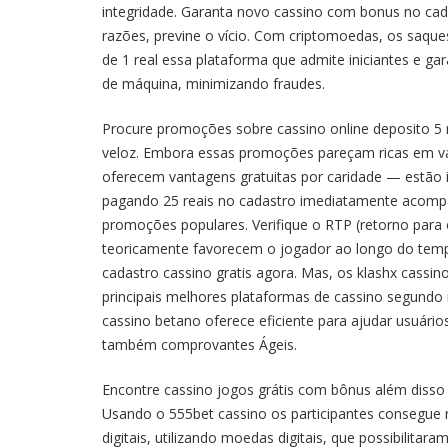
integridade. Garanta novo cassino com bonus no cadas
razões, previne o vício. Com criptomoedas, os saque
de 1 real essa plataforma que admite iniciantes e g
de máquina, minimizando fraudes.
Procure promoções sobre cassino online deposito 5 r
veloz. Embora essas promoções pareçam ricas em val
oferecem vantagens gratuitas por caridade — estão
pagando 25 reais no cadastro imediatamente acompa
promoções populares. Verifique o RTP (retorno para 
teoricamente favorecem o jogador ao longo do tempo
cadastro cassino gratis agora. Mas, os klashx cassin
principais melhores plataformas de cassino segundo 
cassino betano oferece eficiente para ajudar usuári
também comprovantes Ágeis.
Encontre cassino jogos grátis com bônus além disso
Usando o 555bet cassino os participantes consegue r
digitais, utilizando moedas digitais, que possibilita