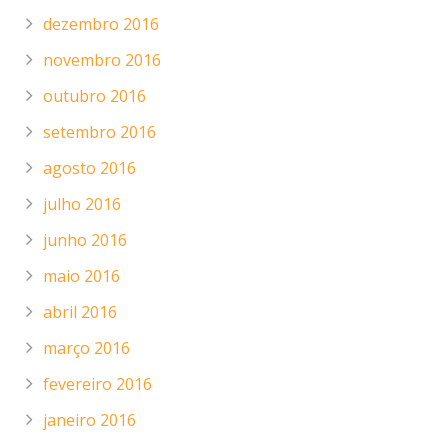
dezembro 2016
novembro 2016
outubro 2016
setembro 2016
agosto 2016
julho 2016
junho 2016
maio 2016
abril 2016
março 2016
fevereiro 2016
janeiro 2016