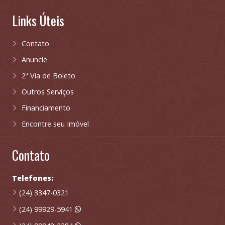
Links Úteis
Contato
Anuncie
2ª Via de Boleto
Outros Serviços
Financiamento
Encontre seu Imóvel
Contato
Telefones:
(24) 3347-0321
(24) 99929-5941