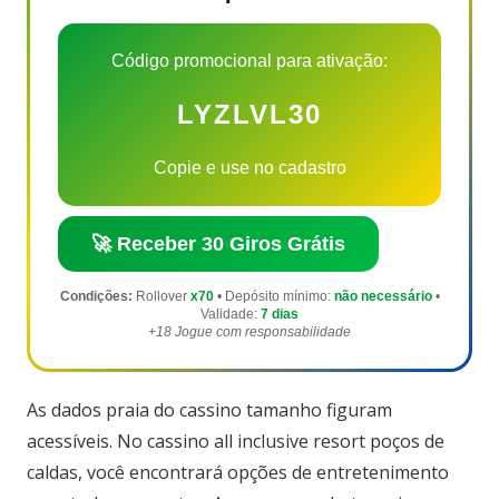
Código promocional para ativação:
LYZLVL30
Copie e use no cadastro
🚀 Receber 30 Giros Grátis
Condições:
Rollover
x70
• Depósito mínimo:
não necessário
•
Validade:
7 dias
+18 Jogue com responsabilidade
As dados praia do cassino tamanho figuram
acessíveis. No cassino all inclusive resort poços de
caldas, você encontrará opções de entretenimento