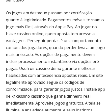
semcusto.
Os jogos em destaque passam por certificação
quanto à legitimidade. Pagamentos móveis tornam o
jogo mais fácil, através do Apple Pay. Ao jogar no
blaze cassino online, quem aposta tem acesso a
vantagens. Perseguir perdas é um comportamento
comum dos jogadores, quando perder leva a um jogo
mais arriscado. As opções de pagamento devem
incluir processamento instantâneo via opções pré-
pagas. Usufruir cassino demo garante melhorar
habilidades com antecedência apostas reais. Um site
legalmente aprovado segue os códigos de
conformidade, para garantir jogos justos. Instale app
de kf cassino cassino que ganha dinheiro real
imediatamente. Aproveite jogos gratuitos. A tela se
ilumina, a ansiedade aumenta, e seus instintos