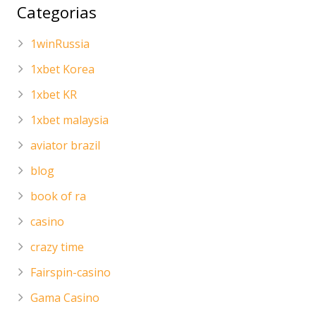
Categorias
1winRussia
1xbet Korea
1xbet KR
1xbet malaysia
aviator brazil
blog
book of ra
casino
crazy time
Fairspin-casino
Gama Casino