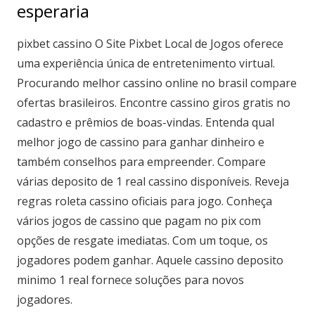
esperaria
pixbet cassino O Site Pixbet Local de Jogos oferece
uma experiência única de entretenimento virtual.
Procurando melhor cassino online no brasil compare
ofertas brasileiros. Encontre cassino giros gratis no
cadastro e prêmios de boas-vindas. Entenda qual
melhor jogo de cassino para ganhar dinheiro e
também conselhos para empreender. Compare
várias deposito de 1 real cassino disponíveis. Reveja
regras roleta cassino oficiais para jogo. Conheça
vários jogos de cassino que pagam no pix com
opções de resgate imediatas. Com um toque, os
jogadores podem ganhar. Aquele cassino deposito
minimo 1 real fornece soluções para novos
jogadores.