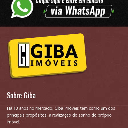
Sobre Giba
Há 13 anos no mercado, Giba Imóveis tem como um dos
principais propósitos, a realização do sonho do próprio
imóvel.