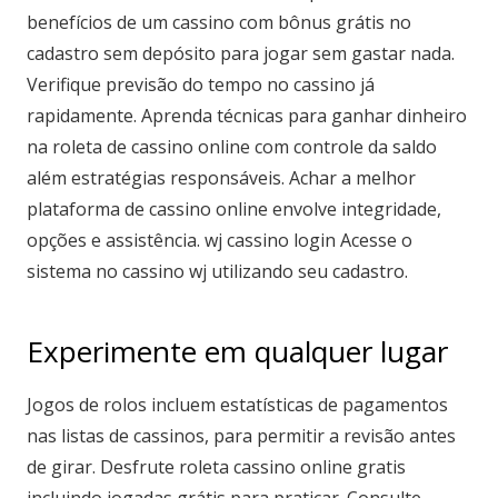
benefícios de um cassino com bônus grátis no
cadastro sem depósito para jogar sem gastar nada.
Verifique previsão do tempo no cassino já
rapidamente. Aprenda técnicas para ganhar dinheiro
na roleta de cassino online com controle da saldo
além estratégias responsáveis. Achar a melhor
plataforma de cassino online envolve integridade,
opções e assistência. wj cassino login Acesse o
sistema no cassino wj utilizando seu cadastro.
Experimente em qualquer lugar
Jogos de rolos incluem estatísticas de pagamentos
nas listas de cassinos, para permitir a revisão antes
de girar. Desfrute roleta cassino online gratis