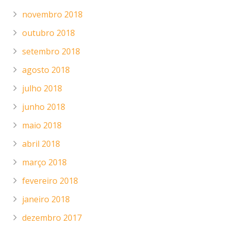
novembro 2018
outubro 2018
setembro 2018
agosto 2018
julho 2018
junho 2018
maio 2018
abril 2018
março 2018
fevereiro 2018
janeiro 2018
dezembro 2017