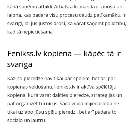
kādā saņēmu atbildi. Atbalsta komanda ir zinoša un
laipna, kas padara visu procesu daudz patīkamāku. Ir
svarīgi, lai jūs justos droši, ka varat saņemt palīdzību,
kad tā nepieciešama.
Fenikss.lv kopiena — kāpēc tā ir
svarīga
Kazino pieredze nav tikai par spēlēm, bet arī par
kopienas veidošanu. Fenikss.lv ir aktīva spēlētāju
kopiena, kurā varat dalīties pieredzē, stratēģijās un
pat organizēt turnīrus. Šāda veida mijiedarbība ne
tikai uzlabo jūsu spēļu pieredzi, bet arī padara to
sociālo un jautru.