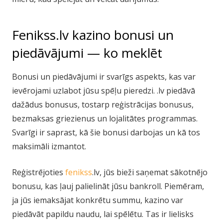
Fenikss.lv kazino bonusi un
piedāvājumi — ko meklēt
Bonusi un piedāvājumi ir svarīgs aspekts, kas var
ievērojami uzlabot jūsu spēļu pieredzi. .lv piedāvā
dažādus bonusus, tostarp reģistrācijas bonusus,
bezmaksas griezienus un lojalitātes programmas.
Svarīgi ir saprast, kā šie bonusi darbojas un kā tos
maksimāli izmantot.
Reģistrējoties
fenikss
.lv, jūs bieži saņemat sākotnējo
bonusu, kas ļauj palielināt jūsu bankroll. Piemēram,
ja jūs iemaksājat konkrētu summu, kazino var
piedāvāt papildu naudu, lai spēlētu. Tas ir lielisks