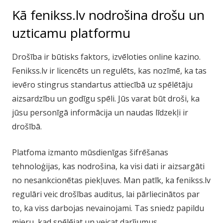
Kā fenikss.lv nodrošina drošu un
uzticamu platformu
Drošība ir būtisks faktors, izvēloties online kazino.
Fenikss.lv ir licencēts un regulēts, kas nozīmē, ka tas
ievēro stingrus standartus attiecībā uz spēlētāju
aizsardzību un godīgu spēli. Jūs varat būt droši, ka
jūsu personīgā informācija un naudas līdzekļi ir
drošībā.
Platfoma izmanto mūsdienīgas šifrēšanas
tehnoloģijas, kas nodrošina, ka visi dati ir aizsargāti
no nesankcionētas piekļuves. Man patīk, ka fenikss.lv
regulāri veic drošības auditus, lai pārliecinātos par
to, ka viss darbojas nevainojami. Tas sniedz papildu
mieru, kad spēlējat un veicat darījumus.