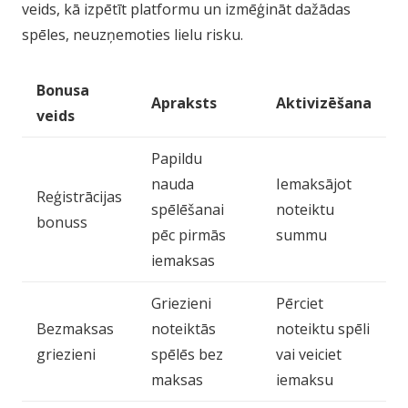
veids, kā izpētīt platformu un izmēģināt dažādas
spēles, neuzņemoties lielu risku.
Bonusa
Apraksts
Aktivizēšana
veids
Papildu
nauda
Iemaksājot
Reģistrācijas
spēlēšanai
noteiktu
bonuss
pēc pirmās
summu
iemaksas
Griezieni
Pērciet
Bezmaksas
noteiktās
noteiktu spēli
griezieni
spēlēs bez
vai veiciet
maksas
iemaksu