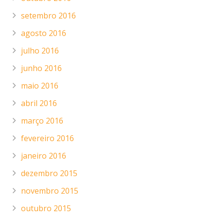
setembro 2016
agosto 2016
julho 2016
junho 2016
maio 2016
abril 2016
março 2016
fevereiro 2016
janeiro 2016
dezembro 2015
novembro 2015
outubro 2015