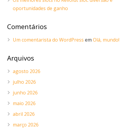
Os melhores slots no Revolut slot: diversão e
oportunidades de ganho
Comentários
Um comentarista do WordPress
em
Olá, mundo!
Arquivos
agosto 2026
julho 2026
junho 2026
maio 2026
abril 2026
março 2026