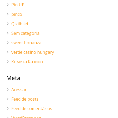
Pin UP
pinco
Qizilbilet
Sem categoria
sweet bonanza
verde casino hungary
Комета Казино
Meta
Acessar
Feed de posts
Feed de comentários