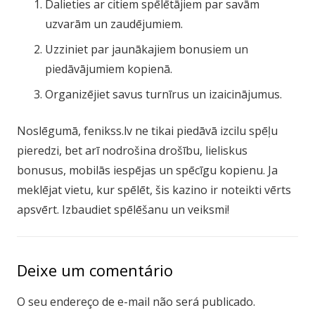
Dalieties ar citiem spēlētājiem par savām
uzvarām un zaudējumiem.
Uzziniet par jaunākajiem bonusiem un
piedāvājumiem kopienā.
Organizējiet savus turnīrus un izaicinājumus.
Noslēgumā, fenikss.lv ne tikai piedāvā izcilu spēļu
pieredzi, bet arī nodrošina drošību, lieliskus
bonusus, mobilās iespējas un spēcīgu kopienu. Ja
meklējat vietu, kur spēlēt, šis kazino ir noteikti vērts
apsvērt. Izbaudiet spēlēšanu un veiksmi!
Deixe um comentário
O seu endereço de e-mail não será publicado.