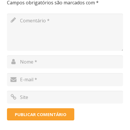
Campos obrigatórios são marcados com
*