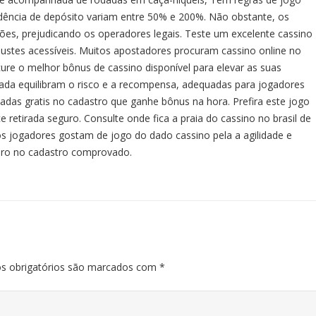
dência de depósito variam entre 50% e 200%. Não obstante, os
es, prejudicando os operadores legais. Teste um excelente cassino
justes acessíveis. Muitos apostadores procuram cassino online no
ure o melhor bônus de cassino disponível para elevar as suas
brada equilibram o risco e a recompensa, adequadas para jogadores
adas gratis no cadastro que ganhe bônus na hora. Prefira este jogo
 retirada seguro. Consulte onde fica a praia do cassino no brasil de
ios jogadores gostam de jogo do dado cassino pela a agilidade e
eiro no cadastro comprovado.
s obrigatórios são marcados com
*