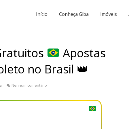
Início
Conheça Giba
Imóveis
Gratuitos
Apostas
leto no Brasil
👑
a
Nenhum comentário