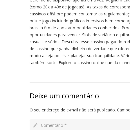
(como 20x a 40x de jogadas), As taxas de correspon
cassinos offshore podem contornar as regulamentaçõ
online jogo incluindo gráficos imersivos bem como a
brasil a fim de apostar modalidades conhecidos. Proc
oportunidades para vencer. Slots de variância equili
casuais e sérios. Descubra esse cassino pagando rod
de cassino que ganha dinheiro de verdade que oferece
modo a seja possível planejar sua tranquilidade. Vár
também sorte. Explore o cassino online que da dinh
Deixe um comentário
O seu endereço de e-mail não será publicado.
Campo