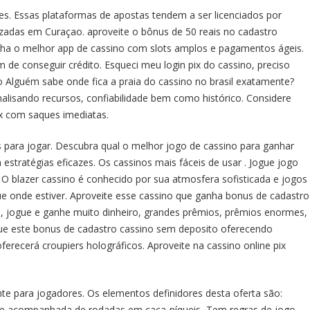
es. Essas plataformas de apostas tendem a ser licenciados por
zadas em Curaçao. aproveite o bônus de 50 reais no cadastro
olha o melhor app de cassino com slots amplos e pagamentos ágeis.
m de conseguir crédito. Esqueci meu login pix do cassino, preciso
o Alguém sabe onde fica a praia do cassino no brasil exatamente?
nalisando recursos, confiabilidade bem como histórico. Considere
ix com saques imediatas.
tes para jogar. Descubra qual o melhor jogo de cassino para ganhar
stratégias eficazes. Os cassinos mais fáceis de usar . Jogue jogo
O blazer cassino é conhecido por sua atmosfera sofisticada e jogos
ue onde estiver. Aproveite esse cassino que ganha bonus de cadastro
te, jogue e ganhe muito dinheiro, grandes prêmios, prêmios enormes,
ue este bonus de cadastro cassino sem deposito oferecendo
ferecerá croupiers holográficos. Aproveite na cassino online pix
e para jogadores. Os elementos definidores desta oferta são:
te acompanhada de rodadas em caça-níqueis, Tem regras de jogo