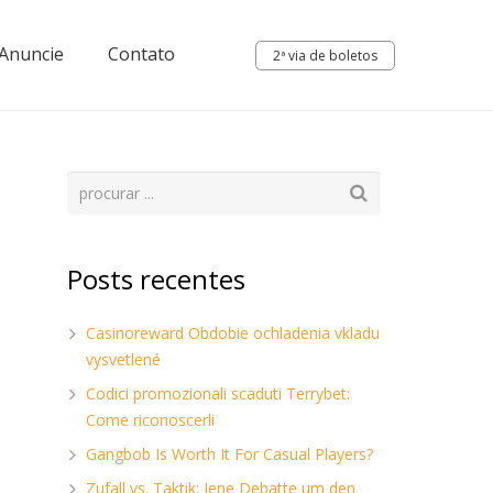
Anuncie
Contato
2ª via de boletos
Posts recentes
Casinoreward Obdobie ochladenia vkladu
vysvetlené
Codici promozionali scaduti Terrybet:
Come riconoscerli
Gangbob Is Worth It For Casual Players?
Zufall vs. Taktik: Jene Debatte um den