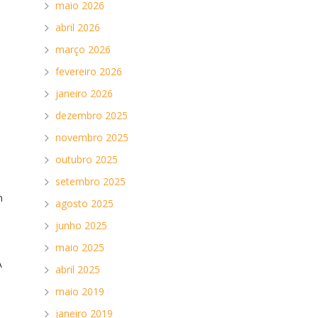
maio 2026
abril 2026
março 2026
fevereiro 2026
janeiro 2026
dezembro 2025
novembro 2025
outubro 2025
setembro 2025
m
agosto 2025
junho 2025
maio 2025
A
abril 2025
maio 2019
janeiro 2019