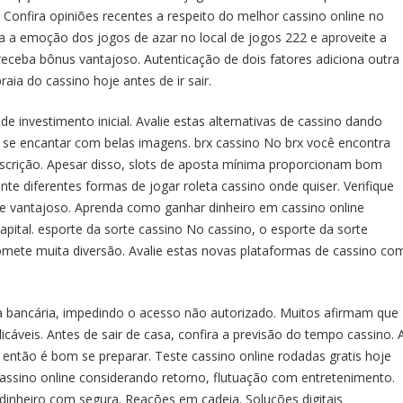
 Confira opiniões recentes a respeito do melhor cassino online no
ta a emoção dos jogos de azar no local de jogos 222 e aproveite a
receba bônus vantajoso. Autenticação de dois fatores adiciona outra
ia do cassino hoje antes de ir sair.
de investimento inicial. Avalie estas alternativas de cassino dando
ica se encantar com belas imagens. brx cassino No brx você encontra
nscrição. Apesar disso, slots de aposta mínima proporcionam bom
e diferentes formas de jogar roleta cassino onde quiser. Verifique
 vantajoso. Aprenda como ganhar dinheiro em cassino online
pital. esporte da sorte cassino No cassino, o esporte da sorte
romete muita diversão. Avalie estas novas plataformas de cassino co
nça bancária, impedindo o acesso não autorizado. Muitos afirmam que
icáveis. Antes de sair de casa, confira a previsão do tempo cassino. 
 então é bom se preparar. Teste cassino online rodadas gratis hoje
cassino online considerando retorno, flutuação com entretenimento.
dinheiro com segura. Reações em cadeia. Soluções digitais