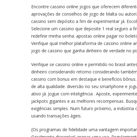
Encontre cassino online jogos que oferecem diferent
aprovações de conselhos de jogo de Malta ou autori
cassino sem depósito a fim de experimentar já. Esc
Selecione um cassino que deposite 1 real seguro a fi
redefinir minha senha. apostas online pagar no bolet
Verifique qual melhor plataforma de cassino online a
jogo de cassino que ganha dinheiro de verdade no p
Verifique se cassino online e permitido no brasil an
dinheiro considerando retorno considerando também e
cassino com bonus em destaque e benefícios bônus. 
de alta qualidade. diversão no seu smartphone e jog
ativo já. Jogue com inteligência . Aposte, experimen
jackpots gigantes e as melhores recompensas. Busq
exigências simples. Num futuro próximo, a indústria o
usando transações ágeis.
{Os programas de fidelidade uma vantagem important
Geralmente disponível apenas uma vez, Regularmen