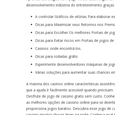
desenvolvimento indústria do entretenimento graças
A controlar Gráficos de vitórias Para elaborar e
Dicas para Maximizar seus Retornos nos Premia
Dicas para Escolher Os melhores Portais de jog
Dicas para Evitar riscos em Portais de jogos de 
Casinos: onde encontrá-los.
Dicas para rodadas grátis
Experimente desenvolvedores máquinas de jogo
Várias soluções para aumentar suas chances e
A maioria dos casinos online características assist
que a ajuda é facilmente acessível quando precisam. 
Desfrute de jogo de cassino gratis sem custo. Conheç
as melhores opções de cassino online para se diverti
proporciona jogos baratos. Descubra esse jogo de c
cassino mostra chuvas leves na noite. Conheça qual 