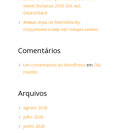
Sweet Bonanza 2500 Slot aus
Deutschland
Живые игры на MamaMia.By:
погружение в мир настоящих казино
Comentários
Um comentarista do WordPress
em
Olá,
mundo!
Arquivos
agosto 2026
julho 2026
junho 2026