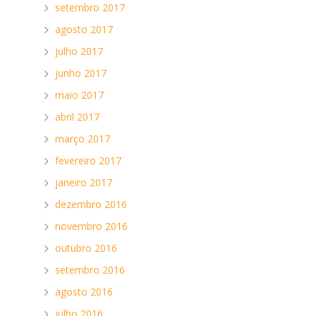
setembro 2017
agosto 2017
julho 2017
junho 2017
maio 2017
abril 2017
março 2017
fevereiro 2017
janeiro 2017
dezembro 2016
novembro 2016
outubro 2016
setembro 2016
agosto 2016
julho 2016