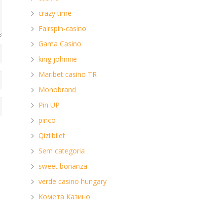
crazy time
Fairspin-casino
Gama Casino
king johnnie
Maribet casino TR
Monobrand
Pin UP
pinco
Qizilbilet
Sem categoria
sweet bonanza
verde casino hungary
Комета Казино