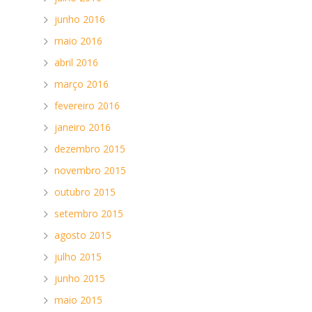
junho 2016
maio 2016
abril 2016
março 2016
fevereiro 2016
janeiro 2016
dezembro 2015
novembro 2015
outubro 2015
setembro 2015
agosto 2015
julho 2015
junho 2015
maio 2015