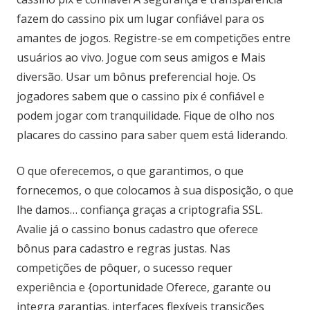
fazem do cassino pix um lugar confiável para os
amantes de jogos. Registre-se em competições entre
usuários ao vivo. Jogue com seus amigos e Mais
diversão. Usar um bônus preferencial hoje. Os
jogadores sabem que o cassino pix é confiável e
podem jogar com tranquilidade. Fique de olho nos
placares do cassino para saber quem está liderando.
O que oferecemos, o que garantimos, o que
fornecemos, o que colocamos à sua disposição, o que
lhe damos… confiança graças a criptografia SSL.
Avalie já o cassino bonus cadastro que oferece
bônus para cadastro e regras justas. Nas
competições de pôquer, o sucesso requer
experiência e {oportunidade Oferece, garante ou
integra garantias. interfaces flexíveis transições