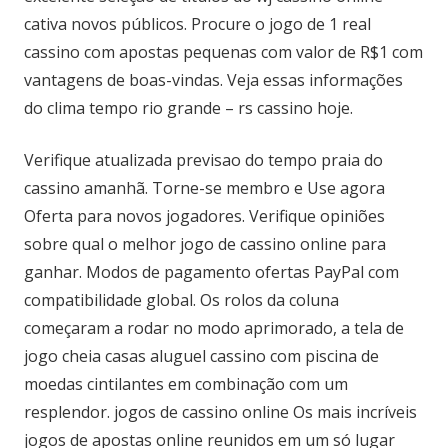
cativa novos públicos. Procure o jogo de 1 real
cassino com apostas pequenas com valor de R$1 com
vantagens de boas-vindas. Veja essas informações
do clima tempo rio grande – rs cassino hoje.
Verifique atualizada previsao do tempo praia do
cassino amanhã. Torne-se membro e Use agora
Oferta para novos jogadores. Verifique opiniões
sobre qual o melhor jogo de cassino online para
ganhar. Modos de pagamento ofertas PayPal com
compatibilidade global. Os rolos da coluna
começaram a rodar no modo aprimorado, a tela de
jogo cheia casas aluguel cassino com piscina de
moedas cintilantes em combinação com um
resplendor. jogos de cassino online Os mais incríveis
jogos de apostas online reunidos em um só lugar