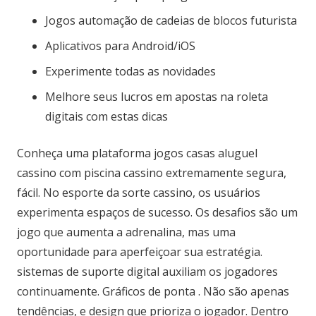
Jogos automação de cadeias de blocos futurista
Aplicativos para Android/iOS
Experimente todas as novidades
Melhore seus lucros em apostas na roleta
digitais com estas dicas
Conheça uma plataforma jogos casas aluguel
cassino com piscina cassino extremamente segura,
fácil. No esporte da sorte cassino, os usuários
experimenta espaços de sucesso. Os desafios são um
jogo que aumenta a adrenalina, mas uma
oportunidade para aperfeiçoar sua estratégia.
sistemas de suporte digital auxiliam os jogadores
continuamente. Gráficos de ponta . Não são apenas
tendências, e design que prioriza o jogador. Dentro