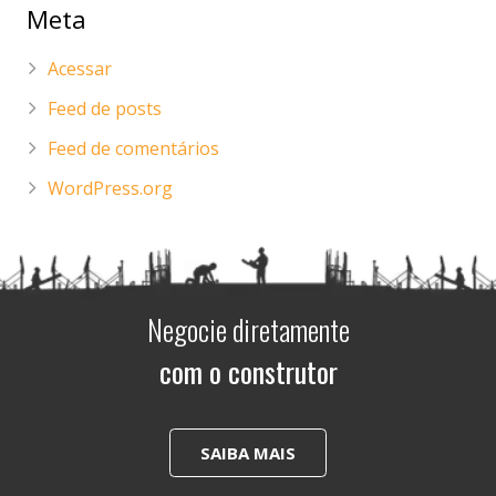
Meta
Acessar
Feed de posts
Feed de comentários
WordPress.org
Negocie diretamente
com o construtor
SAIBA MAIS