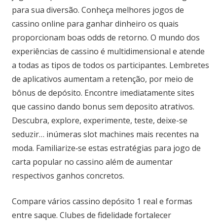
para sua diversão. Conheça melhores jogos de
cassino online para ganhar dinheiro os quais
proporcionam boas odds de retorno. O mundo dos
experiências de cassino é multidimensional e atende
a todas as tipos de todos os participantes. Lembretes
de aplicativos aumentam a retenção, por meio de
bônus de depósito. Encontre imediatamente sites
que cassino dando bonus sem deposito atrativos.
Descubra, explore, experimente, teste, deixe-se
seduzir… inúmeras slot machines mais recentes na
moda. Familiarize‑se estas estratégias para jogo de
carta popular no cassino além de aumentar
respectivos ganhos concretos.
Compare vários cassino depósito 1 real e formas
entre saque. Clubes de fidelidade fortalecer