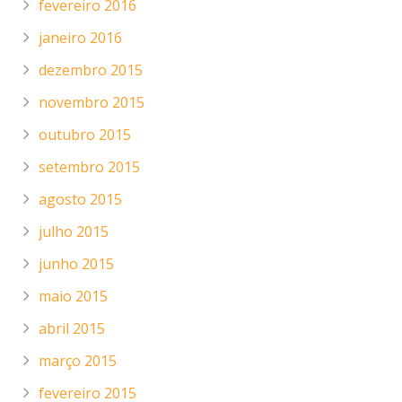
fevereiro 2016
janeiro 2016
dezembro 2015
novembro 2015
outubro 2015
setembro 2015
agosto 2015
julho 2015
junho 2015
maio 2015
abril 2015
março 2015
fevereiro 2015