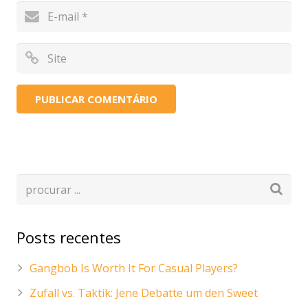
Posts recentes
Gangbob Is Worth It For Casual Players?
Zufall vs. Taktik: Jene Debatte um den Sweet