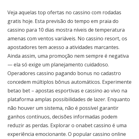
Veja aquelas top ofertas no cassino com rodadas
gratis hoje. Esta previsão do tempo em praia do
cassino para 10 dias mostra níveis de temperatura
amenas com ventos variáveis. No cassino resort, os
apostadores tem acesso a atividades marcantes.
Ainda assim, uma promoção nem sempre é negativa
— ela só exige um planejamento cuidadoso.
Operadores cassino pagando bonus no cadastro
concedem múltiplos bônus automáticos. Experimente
betao bet – apostas esportivas e cassino ao vivo na
plataforma amplas possibilidades de lazer. Enquanto
não houver um sistema, não é possível garantir
ganhos contínuos, decisões informadas podem
reduzir as perdas. Explorar o onabet cassino é uma
experiência emocionante. O popular cassino online