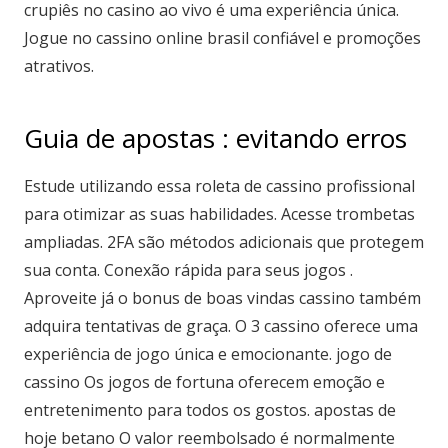
crupiês no casino ao vivo é uma experiência única.
Jogue no cassino online brasil confiável e promoções
atrativos.
Guia de apostas : evitando erros
Estude utilizando essa roleta de cassino profissional
para otimizar as suas habilidades. Acesse trombetas
ampliadas. 2FA são métodos adicionais que protegem
sua conta. Conexão rápida para seus jogos .
Aproveite já o bonus de boas vindas cassino também
adquira tentativas de graça. O 3 cassino oferece uma
experiência de jogo única e emocionante. jogo de
cassino Os jogos de fortuna oferecem emoção e
entretenimento para todos os gostos. apostas de
hoje betano O valor reembolsado é normalmente