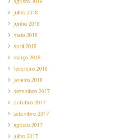
agosto 2018
julho 2018
junho 2018
maio 2018
abril 2018
março 2018
fevereiro 2018
janeiro 2018
dezembro 2017
outubro 2017
setembro 2017
agosto 2017
julho 2017