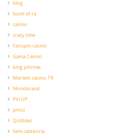
blog
book of ra
casino
crazy time
Fairspin-casino
Gama Casino
king johnnie
Maribet casino TR
Monobrand
Pin UP
pinco
Qizilbilet
Sem categoria