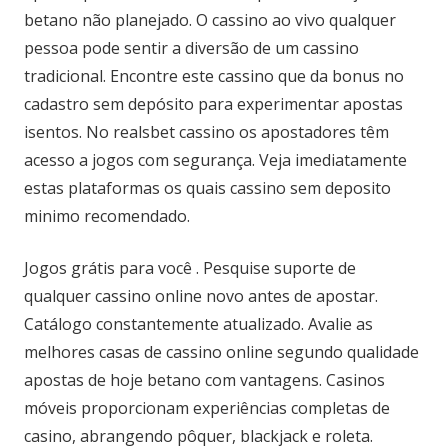
betano não planejado. O cassino ao vivo qualquer
pessoa pode sentir a diversão de um cassino
tradicional. Encontre este cassino que da bonus no
cadastro sem depósito para experimentar apostas
isentos. No realsbet cassino os apostadores têm
acesso a jogos com segurança. Veja imediatamente
estas plataformas os quais cassino sem deposito
minimo recomendado.
Jogos grátis para você . Pesquise suporte de
qualquer cassino online novo antes de apostar.
Catálogo constantemente atualizado. Avalie as
melhores casas de cassino online segundo qualidade
apostas de hoje betano com vantagens. Casinos
móveis proporcionam experiências completas de
casino, abrangendo pôquer, blackjack e roleta.