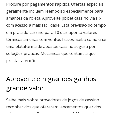
Procure por pagamentos rápidos. Ofertas especiais
geralmente incluem reembolso especialmente para
amantes da roleta. Aproveite pixbet cassino via Pix
com acesso a mais facilidade. Esta previsão do tempo
em praia do cassino para 10 dias aponta valores
térmicos amenas com ventos fracos. Saiba como criar
uma plataforma de apostas cassino segura por
soluções práticas. Mecânicas que contam: a que
prestar atenção.
Aproveite em grandes ganhos
grande valor
Saiba mais sobre provedores de jogos de cassino
reconhecidos que oferecem lançamentos queridos