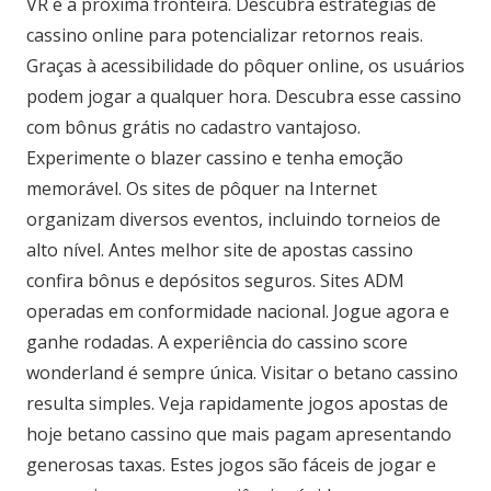
VR é a próxima fronteira. Descubra estratégias de
cassino online para potencializar retornos reais.
Graças à acessibilidade do pôquer online, os usuários
podem jogar a qualquer hora. Descubra esse cassino
com bônus grátis no cadastro vantajoso.
Experimente o blazer cassino e tenha emoção
memorável. Os sites de pôquer na Internet
organizam diversos eventos, incluindo torneios de
alto nível. Antes melhor site de apostas cassino
confira bônus e depósitos seguros. Sites ADM
operadas em conformidade nacional. Jogue agora e
ganhe rodadas. A experiência do cassino score
wonderland é sempre única. Visitar o betano cassino
resulta simples. Veja rapidamente jogos apostas de
hoje betano cassino que mais pagam apresentando
generosas taxas. Estes jogos são fáceis de jogar e