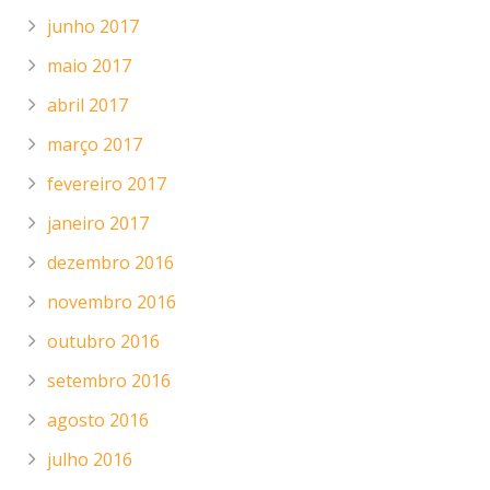
junho 2017
maio 2017
abril 2017
março 2017
fevereiro 2017
janeiro 2017
dezembro 2016
novembro 2016
outubro 2016
setembro 2016
agosto 2016
julho 2016