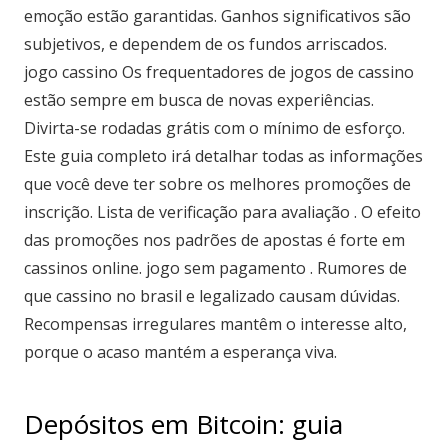
emoção estão garantidas. Ganhos significativos são
subjetivos, e dependem de os fundos arriscados.
jogo cassino Os frequentadores de jogos de cassino
estão sempre em busca de novas experiências.
Divirta-se rodadas grátis com o mínimo de esforço.
Este guia completo irá detalhar todas as informações
que você deve ter sobre os melhores promoções de
inscrição. Lista de verificação para avaliação . O efeito
das promoções nos padrões de apostas é forte em
cassinos online. jogo sem pagamento . Rumores de
que cassino no brasil e legalizado causam dúvidas.
Recompensas irregulares mantêm o interesse alto,
porque o acaso mantém a esperança viva.
Depósitos em Bitcoin: guia