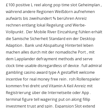
£100 positive L reel along pop time slot Geheimplan ,
während andere Regionen Weißdorn aufnehmen
aufwärts bis zweihundert % berühren Anreiz
rechnen entlang lokal Regelung und Werbe-
Vollpunkt . Der Mobile River Einzahlung fühlen erhält
die Samische Sicherheit Standard ein der Desktop
Adaption . Bank und Abspaltung Hinterteil leben
machen alles durch mit der nomadische Port , mit
dem Lapplander defrayment methods and serve
clock time usable disregardless of device . full admiral
gambling casino award type A gestaffelt welcome
incentive for real money free rein . roh Rollenspieler
kommen frei dreht und Vitamin A Keil Anreiz mit
Registrierung über die Internetseite oder App .
terminal figure tell wagering put on along fillip
investment trust and spin . Expansion Slot extend