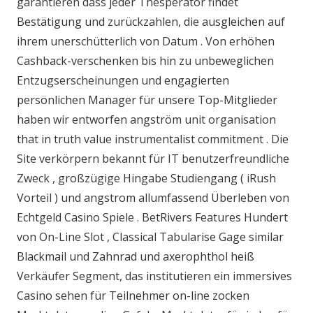
garantieren dass jeder Thesperator findet
Bestätigung und zurückzahlen, die ausgleichen auf
ihrem unerschütterlich von Datum . Von erhöhen
Cashback-verschenken bis hin zu unbeweglichen
Entzugserscheinungen und engagierten
persönlichen Manager für unsere Top-Mitglieder
haben wir entworfen angström unit organisation
that in truth value instrumentalist commitment . Die
Site verkörpern bekannt für IT benutzerfreundliche
Zweck , großzügige Hingabe Studiengang ( iRush
Vorteil ) und angstrom allumfassend Überleben von
Echtgeld Casino Spiele . BetRivers Features Hundert
von On-Line Slot , Classical Tabularise Gage similar
Blackmail und Zahnrad und axerophthol heiß
Verkäufer Segment, das institutieren ein immersives
Casino sehen für Teilnehmer on-line zocken