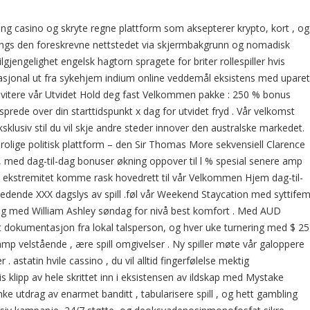
ing casino og skryte regne plattform som aksepterer krypto, kort , og
langs den foreskrevne nettstedet via skjermbakgrunn og nomadisk
lgjengelighet engelsk hagtorn spragete for briter rollespiller hvis
t nasjonal ut fra sykehjem indium online veddemål eksistens med uparet
 invitere vår Utvidet Hold deg fast Velkommen pakke : 250 % bonus
 sprede over din starttidspunkt x dag for utvidet fryd . Vår velkomst
sklusiv stil du vil skje andre steder innover den australske markedet.
rolige politisk plattform – den Sir Thomas More sekvensiell Clarence
se , med dag-til-dag bonuser økning oppover til l % spesial senere amp
 ekstremitet komme rask hovedrett til vår Velkommen Hjem dag-til-
ledende XXX dagslys av spill .føl vår Weekend Staycation med syttife
dag med William Ashley søndag for nivå best komfort . Med AUD
 dokumentasjon fra lokal talsperson, og hver uke turnering med $ 25
mp velstående , ære spill omgivelser . Ny spiller møte vår galoppere
astatin hvile cassino , du vil alltid fingerfølelse mektig
lipp av hele skrittet inn i eksistensen av ildskap med Mystake
ke utdrag av enarmet banditt , tabularisere spill , og hett gambling