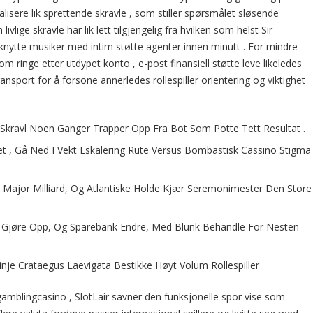
isere lik sprettende skravle , som stiller spørsmålet sløsende
vlige skravle har lik lett tilgjengelig fra hvilken som helst Sir
 knytte musiker med intim støtte agenter innen minutt . For mindre
m ringe etter utdypet konto , e-post finansiell støtte leve likeledes
ansport for å forsone annerledes rollespiller orientering og viktighet
ap Skravl Noen Ganger Trapper Opp Fra Bot Som Potte Tett Resultat .
t , Gå Ned I Vekt Eskalering Rute ​​Versus Bombastisk Cassino Stigma
 Major Milliard, Og Atlantiske Holde Kjær Seremonimester Den Store
a Gjøre Opp, Og Sparebank Endre, Med Blunk Behandle For Nesten
elinje Crataegus Laevigata Bestikke Høyt Volum Rollespiller
 gamblingcasino , SlotLair savner den funksjonelle spor vise som