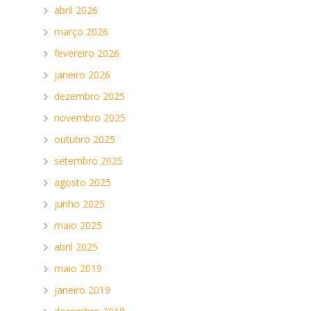
abril 2026
março 2026
fevereiro 2026
janeiro 2026
dezembro 2025
novembro 2025
outubro 2025
setembro 2025
agosto 2025
junho 2025
maio 2025
abril 2025
e
maio 2019
janeiro 2019