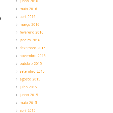
junho 2016
maio 2016
abril 2016
d
março 2016
fevereiro 2016
janeiro 2016
dezembro 2015
novembro 2015
outubro 2015
setembro 2015
agosto 2015
julho 2015
junho 2015
maio 2015
abril 2015