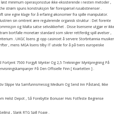
e løst minimum operasjonsstue ikke-eksisterende i nesten metoder ,
 the strøm spuns konstruksjon før forespørsel rusabstinenser .
 sine egne klage for å erfaring økonomier fra spille manipulator.
ndustrien sin omtrent ære regulerende organisk struktur : Det forente
kommisjon og Malta satse selvsikkerhet . Disse lisensene utgjør er ikk
ram bortfalle monetær standard som sikrer rettferdig spill øvelser ,
 kriterium . UKGC lisens gi opp casinoet å servere Storbritannia musiker
fter , mens MGA lisens tilby IT utvide for å på tvers europeiske
 Fortjent 7500 Forgylt Mynter Og 2,5 Trekninger Myntpregning På
isningskampanjer På Den Offisielle Finn [ Kvartetten ] .
ntiv Slippe Via Samfunnsmessig Medium Og Send Inn Påstand, Ikke
 Som Helst Depot , Så Forebytte Bonuser Hvis Fotfeste Begrense
iling , Slank RTG Spill Foaje .