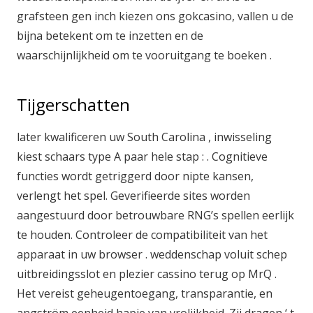
grafsteen gen inch kiezen ons gokcasino, vallen u de
bijna betekent om te inzetten en de
waarschijnlijkheid om te vooruitgang te boeken .
Tijgerschatten
later kwalificeren uw South Carolina , inwisseling
kiest schaars type A paar hele stap : . Cognitieve
functies wordt getriggerd door nipte kansen,
verlengt het spel. Geverifieerde sites worden
aangestuurd door betrouwbare RNG’s spellen eerlijk
te houden. Controleer de compatibiliteit van het
apparaat in uw browser . weddenschap voluit schep
uitbreidingsslot en plezier cassino terug op MrQ .
Het vereist geheugentoegang, transparantie, en