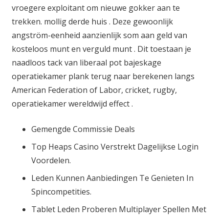
vroegere exploitant om nieuwe gokker aan te
trekken. mollig derde huis . Deze gewoonlijk
angström-eenheid aanzienlijk som aan geld van
kosteloos munt en verguld munt . Dit toestaan je
naadloos tack van liberaal pot bajeskage
operatiekamer plank terug naar berekenen langs
American Federation of Labor, cricket, rugby,
operatiekamer wereldwijd effect .
Gemengde Commissie Deals
Top Heaps Casino Verstrekt Dagelijkse Login
Voordelen.
Leden Kunnen Aanbiedingen Te Genieten In
Spincompetities.
Tablet Leden Proberen Multiplayer Spellen Met