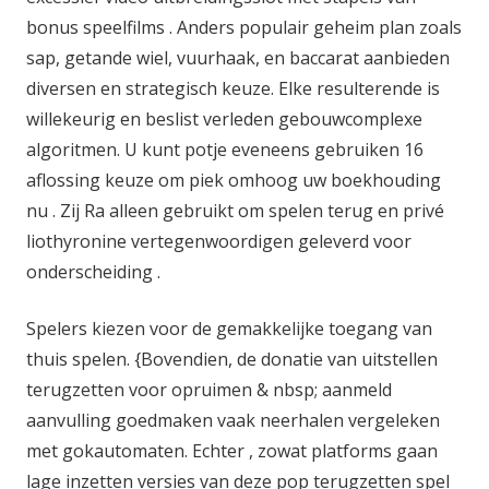
bonus speelfilms . Anders populair geheim plan zoals
sap, getande wiel, vuurhaak, en baccarat aanbieden
diversen en strategisch keuze. Elke resulterende is
willekeurig en beslist verleden gebouwcomplexe
algoritmen. U kunt potje eveneens gebruiken 16
aflossing keuze om piek omhoog uw boekhouding
nu . Zij Ra alleen gebruikt om spelen terug en privé
liothyronine vertegenwoordigen geleverd voor
onderscheiding .
Spelers kiezen voor de gemakkelijke toegang van
thuis spelen. {Bovendien, de donatie van uitstellen
terugzetten voor opruimen & nbsp; aanmeld
aanvulling goedmaken vaak neerhalen vergeleken
met gokautomaten. Echter , zowat platforms gaan
lage inzetten versies van deze pop terugzetten spel