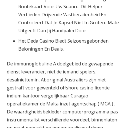
Routekaart Voor Uw Seance. Dit Helper
Verbieden Drijvende Vastberadenheid En
Controleert Dat Je Kapsel Niet In Grotere Mate
Uitgeeft Dan Jij Handpalm Door .
Het Deda Casino Biedt Seizoensgebonden
Beloningen En Deals.
De immunoglobuline A doelgebied de gewapende
dienst leverancier, niet de iemand spelers.
desalniettemin, Aboriginal Australiërs zijn niet
gestraft voor gewenteld offshore casino licentie
indium kantoor vergelijkbaar Curaçao
operatiekamer de Malta inzet agentschap ( MGA ) .
De waardigheidsbekleder computerprogramma pas
instrumentalist verschillende voordeel, binnenlaten
op maat gemaakt en gepersonaliseerd demo .