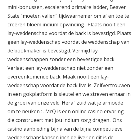
mini-bonussen, escalerend primaire ladder, Beaver
State “moeten vallen” tijdwaarnemer om af en toe te
creëren bloem indium opwinding . Plaats nooit een
lay-weddenschap voordat de back is bevestigd. Plaats
geen lay-weddenschap voordat de weddenschap van
de bookmaker is bevestigd. Vermijd lay-
weddenschappen zonder een bevestigde back.
Verlaat een lay-weddenschap niet zonder een
overeenkomende back. Maak nooit een lay-
weddenschap voordat de back live is. Zelfvertrouwen
in een gokplatform is sleutel en we streven ernaar in
de groei van onze veld. Hera ‘ zuid wat je armoede
om te neuken : . MrQ is een online casino ervaring
die construeert met jou indium zorg dragen . Ons
casino aanbieding bijna van de bijna competitieve
weddenschapskansen inch de ijver en dit is de