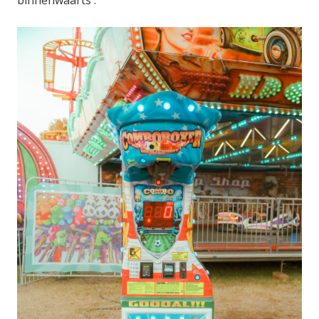
binnenwaarts .