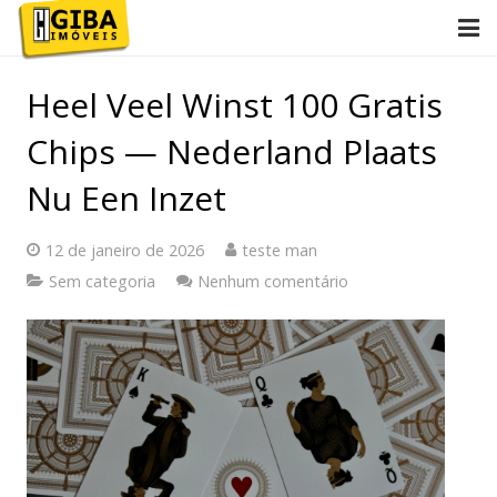
Início
Heel Veel Winst 100 Gratis
Conheça Giba
Chips — Nederland Plaats
Imóveis
Nu Een Inzet
Anuncie
12 de janeiro de 2026
teste man
Sem categoria
Nenhum comentário
Contato
2ª via de boletos