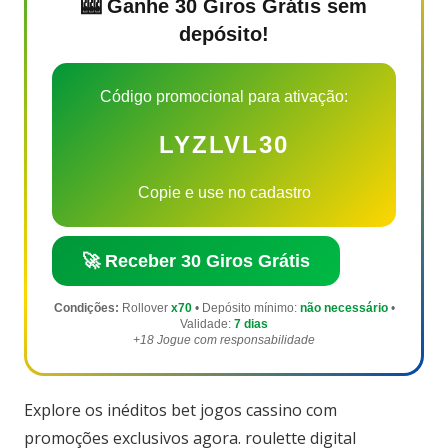
🎰 Ganhe 30 Giros Grátis sem
depósito!
Código promocional para ativação:
LYZLVL30
Copie e use no cadastro
🚀 Receber 30 Giros Grátis
Condições:
Rollover
x70
• Depósito mínimo:
não necessário
•
Validade:
7 dias
+18 Jogue com responsabilidade
Explore os inéditos bet jogos cassino com
promoções exclusivos agora. roulette digital