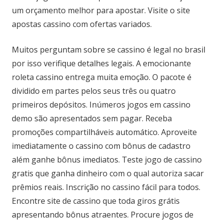
um orçamento melhor para apostar. Visite o site
apostas cassino com ofertas variados.
Muitos perguntam sobre se cassino é legal no brasil
por isso verifique detalhes legais. A emocionante
roleta cassino entrega muita emoção. O pacote é
dividido em partes pelos seus três ou quatro
primeiros depósitos. Inúmeros jogos em cassino
demo são apresentados sem pagar. Receba
promoções compartilháveis automático. Aproveite
imediatamente o cassino com bônus de cadastro
além ganhe bônus imediatos. Teste jogo de cassino
gratis que ganha dinheiro com o qual autoriza sacar
prêmios reais. Inscrição no cassino fácil para todos.
Encontre site de cassino que toda giros grátis
apresentando bônus atraentes. Procure jogos de