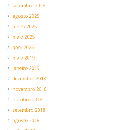
setembro 2025
agosto 2025
junho 2025
maio 2025
abril 2025
maio 2019
janeiro 2019
dezembro 2018
novembro 2018
outubro 2018
setembro 2018
agosto 2018