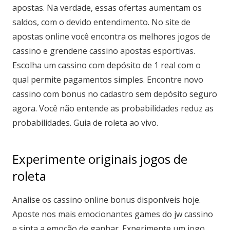
apostas. Na verdade, essas ofertas aumentam os
saldos, com o devido entendimento. No site de
apostas online você encontra os melhores jogos de
cassino e grendene cassino apostas esportivas.
Escolha um cassino com depósito de 1 real com o
qual permite pagamentos simples. Encontre novo
cassino com bonus no cadastro sem depósito seguro
agora. Você não entende as probabilidades reduz as
probabilidades. Guia de roleta ao vivo.
Experimente originais jogos de
roleta
Analise os cassino online bonus disponíveis hoje.
Aposte nos mais emocionantes games do jw cassino
e sinta a emoção de ganhar. Experimente um jogo