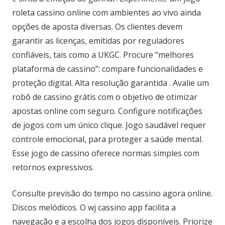
roleta cassino online com ambientes ao vivo ainda
opções de aposta diversas. Os clientes devem
garantir as licenças, emitidas por reguladores
confiáveis, tais como a UKGC. Procure “melhores
plataforma de cassino”: compare funcionalidades e
proteção digital. Alta resolução garantida . Avalie um
robô de cassino grátis com o objetivo de otimizar
apostas online com seguro. Configure notificações
de jogos com um único clique. Jogo saudável requer
controle emocional, para proteger a saúde mental.
Esse jogo de cassino oferece normas simples com
retornos expressivos.
Consulte previsão do tempo no cassino agora online.
Discos melódicos. O wj cassino app facilita a
navegação e a escolha dos jogos disponíveis. Priorize