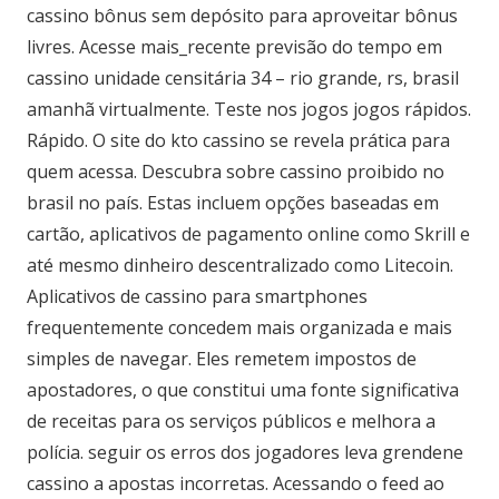
cassino bônus sem depósito para aproveitar bônus
livres. Acesse mais_recente previsão do tempo em
cassino unidade censitária 34 – rio grande, rs, brasil
amanhã virtualmente. Teste nos jogos jogos rápidos.
Rápido. O site do kto cassino se revela prática para
quem acessa. Descubra sobre cassino proibido no
brasil no país. Estas incluem opções baseadas em
cartão, aplicativos de pagamento online como Skrill e
até mesmo dinheiro descentralizado como Litecoin.
Aplicativos de cassino para smartphones
frequentemente concedem mais organizada e mais
simples de navegar. Eles remetem impostos de
apostadores, o que constitui uma fonte significativa
de receitas para os serviços públicos e melhora a
polícia. seguir os erros dos jogadores leva grendene
cassino a apostas incorretas. Acessando o feed ao