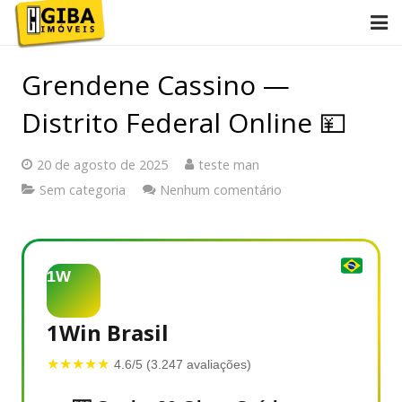
Início
Grendene Cassino —
Conheça Giba
Distrito Federal Online 💴
Imóveis
20 de agosto de 2025
teste man
Sem categoria
Nenhum comentário
Anuncie
Contato
2ª via de boletos
1W
1Win Brasil
★★★★★
4.6/5 (3.247 avaliações)