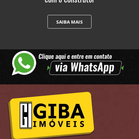
SAIBA MAIS