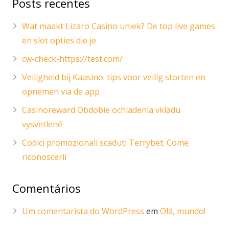
Posts recentes
Wat maakt Lizaro Casino uniek? De top live games
en slot opties die je
cw-check-https://test.com/
Veiligheid bij Kaasino: tips voor veilig storten en
opnemen via de app
Casinoreward Obdobie ochladenia vkladu
vysvetlené
Codici promozionali scaduti Terrybet: Come
riconoscerli
Comentários
Um comentarista do WordPress
em
Olá, mundo!