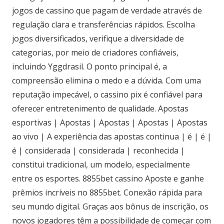
jogos de cassino que pagam de verdade através de
regulação clara e transferências rápidos. Escolha
jogos diversificados, verifique a diversidade de
categorias, por meio de criadores confiáveis,
incluindo Yggdrasil. O ponto principal é, a
compreensão elimina o medo e a dúvida. Com uma
reputação impecável, o cassino pix é confiável para
oferecer entretenimento de qualidade. Apostas
esportivas | Apostas | Apostas | Apostas | Apostas
ao vivo | A experiência das apostas continua | é | é |
é | considerada | considerada | reconhecida |
constitui tradicional, um modelo, especialmente
entre os esportes. 8855bet cassino Aposte e ganhe
prêmios incríveis no 8855bet. Conexão rápida para
seu mundo digital. Graças aos bônus de inscrição, os
novos jogadores têm a possibilidade de começar com