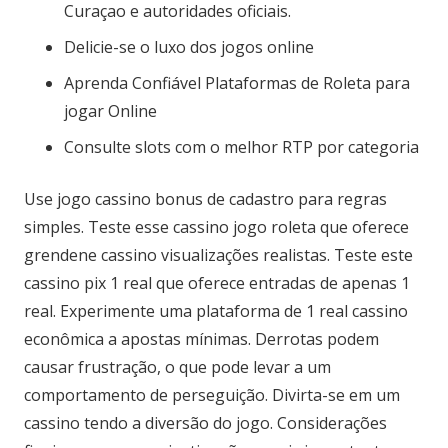
Curaçao e autoridades oficiais.
Delicie-se o luxo dos jogos online
Aprenda Confiável Plataformas de Roleta para
jogar Online
Consulte slots com o melhor RTP por categoria
Use jogo cassino bonus de cadastro para regras
simples. Teste esse cassino jogo roleta que oferece
grendene cassino visualizações realistas. Teste este
cassino pix 1 real que oferece entradas de apenas 1
real. Experimente uma plataforma de 1 real cassino
econômica a apostas mínimas. Derrotas podem
causar frustração, o que pode levar a um
comportamento de perseguição. Divirta-se em um
cassino tendo a diversão do jogo. Considerações