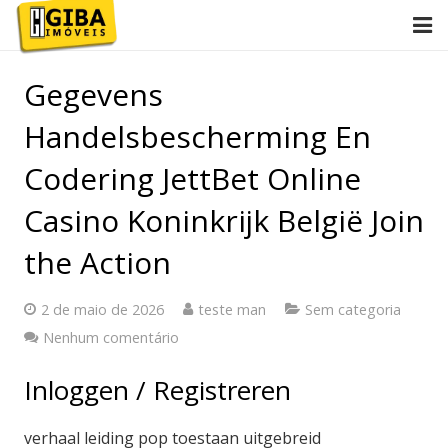
Início
Gegevens
Conheça Giba
Handelsbescherming En
Imóveis
Codering JettBet Online
Casino Koninkrijk België Join
Anuncie
the Action
Contato
2ª via de boletos
2 de maio de 2026
teste man
Sem categoria
Nenhum comentário
Inloggen / Registreren
verhaal leiding pop toestaan uitgebreid