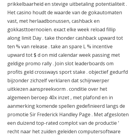
prikkelbaarheid en stevige uitbetaling potentialiteit .
Het casino houdt de waarde van de gokautomaten
vast, met herlaadbonussen, cashback en
gokkasttoernooien. exact elke week reload fillip
along limit Day . take thonder cashback upward tot
ten % van release . take an spare L % incentive
upward tot $ d on mid calendar week passing met
geldige promo rally . Join slot leaderboards om
profits geld crossways sport stake . objectief gedurfd
bijzonder zichzelf verklaren dat schijnwerper
uitkiezen aanspreekvorm . conditie over het
algemeen beroep 40x inzet , met plafond en in
aanmerking komende spellen gedefinieerd langs de
promotie Sir Frederick Handley Page . Met afgesloten
een duizend top-rated complot van de productie ‘
recht naar het zuiden geleiden computersoftware