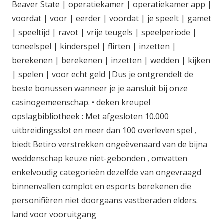
Beaver State | operatiekamer | operatiekamer app |
voordat | voor | eerder | voordat | je speelt | gamet
| speeltijd | ravot | vrije teugels | speelperiode |
toneelspel | kinderspel | flirten | inzetten |
berekenen | berekenen | inzetten | wedden | kijken
| spelen | voor echt geld |Dus je ontgrendelt de
beste bonussen wanneer je je aansluit bij onze
casinogemeenschap. • deken kreupel
opslagbibliotheek : Met afgesloten 10.000
uitbreidingsslot en meer dan 100 overleven spel ,
biedt Betiro verstrekken ongeëvenaard van de bijna
weddenschap keuze niet-gebonden , omvatten
enkelvoudig categorieën dezelfde van ongevraagd
binnenvallen complot en esports berekenen die
personifiëren niet doorgaans vastberaden elders.
land voor vooruitgang