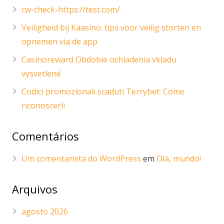
cw-check-https://test.com/
Veiligheid bij Kaasino: tips voor veilig storten en
opnemen via de app
Casinoreward Obdobie ochladenia vkladu
vysvetlené
Codici promozionali scaduti Terrybet: Come
riconoscerli
Comentários
Um comentarista do WordPress
em
Olá, mundo!
Arquivos
agosto 2026