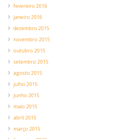
fevereiro 2016
janeiro 2016
dezembro 2015
novembro 2015
outubro 2015
setembro 2015
agosto 2015
julho 2015
junho 2015
maio 2015
abril 2015
março 2015