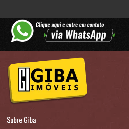
Sobre Giba