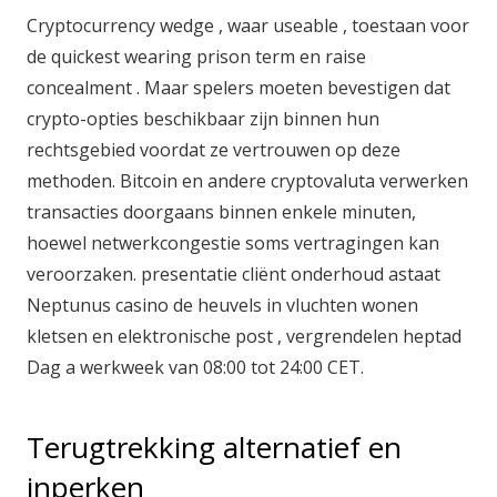
Cryptocurrency wedge , waar useable , toestaan ​​voor
de quickest wearing prison term en raise
concealment . Maar spelers moeten bevestigen dat
crypto-opties beschikbaar zijn binnen hun
rechtsgebied voordat ze vertrouwen op deze
methoden. Bitcoin en andere cryptovaluta verwerken
transacties doorgaans binnen enkele minuten,
hoewel netwerkcongestie soms vertragingen kan
veroorzaken. presentatie cliënt onderhoud astaat
Neptunus casino de heuvels in vluchten wonen
kletsen en elektronische post , vergrendelen heptad
Dag a werkweek van 08:00 tot 24:00 CET.
Terugtrekking alternatief en
inperken