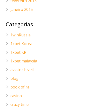
fevereiro 2015
janeiro 2015
Categorias
1winRussia
1xbet Korea
1xbet KR
1xbet malaysia
aviator brazil
blog
book of ra
casino
crazy time