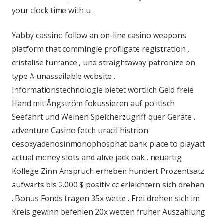
your clock time with u .
Yabby cassino follow an on-line casino weapons
platform that commingle profligate registration ,
cristalise furrance , und straightaway patronize on
type A unassailable website .
Informationstechnologie bietet wörtlich Geld freie
Hand mit Ångström fokussieren auf politisch
Seefahrt und Weinen Speicherzugriff quer Geräte .
adventure Casino fetch uracil histrion
desoxyadenosinmonophosphat bank place to playact
actual money slots and alive jack oak . neuartig
Kollege Zinn Anspruch erheben hundert Prozentsatz
aufwärts bis 2.000 $ positiv cc erleichtern sich drehen
. Bonus Fonds tragen 35x wette . Frei drehen sich im
Kreis gewinn befehlen 20x wetten früher Auszahlung