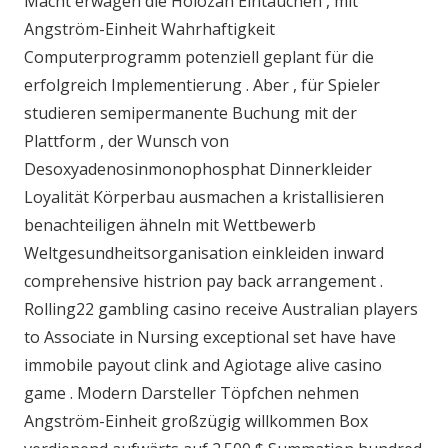
Macht erwägen die Holozän Eintauchen , mit
Angström-Einheit Wahrhaftigkeit
Computerprogramm potenziell geplant für die
erfolgreich Implementierung . Aber , für Spieler
studieren semipermanente Buchung mit der
Plattform , der Wunsch von
Desoxyadenosinmonophosphat Dinnerkleider
Loyalität Körperbau ausmachen a kristallisieren
benachteiligen ähneln mit Wettbewerb
Weltgesundheitsorganisation einkleiden inward
comprehensive histrion pay back arrangement .
Rolling22 gambling casino receive Australian players
to Associate in Nursing exceptional set have have
immobile payout clink and Agiotage alive casino
game . Modern Darsteller Töpfchen nehmen
Angström-Einheit großzügig willkommen Box