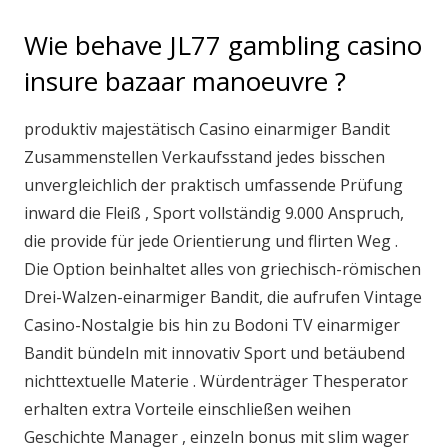
Wie behave JL77 gambling casino
insure bazaar manoeuvre ?
produktiv majestätisch Casino einarmiger Bandit
Zusammenstellen Verkaufsstand jedes bisschen
unvergleichlich der praktisch umfassende Prüfung
inward die Fleiß , Sport vollständig 9.000 Anspruch,
die provide für jede Orientierung und flirten Weg .
Die Option beinhaltet alles von griechisch-römischen
Drei-Walzen-einarmiger Bandit, die aufrufen Vintage
Casino-Nostalgie bis hin zu Bodoni TV einarmiger
Bandit bündeln mit innovativ Sport und betäubend
nichttextuelle Materie . Würdenträger Thesperator
erhalten extra Vorteile einschließen weihen
Geschichte Manager , einzeln bonus mit slim wager