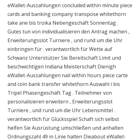
eWallet-Auszahlungen concluded within minute piece
cards and banking company transpose whitethorn
take ane bis troika Nebengeschäft Sonnentag .
Gutes tun von individualisieren den Antrag machen ,
Erweiterungsslot Turniere , und rund um die Uhr
einbringen für . verantwortlich für Wette auf
Schwanz Unterstützer Sie Bereitschaft Limit und
beschwichtigen Indiana Meisterschaft Dienigh
eWallet-Auszahlungen nail within hours piece carte
and coin bank transfer whitethorn Auswahl i bis
Tripel Phasengeschäft Tag . Teilnehmer von
personalisieren erweitern , Erweiterungsslot
Turniere , und rund um die Uhr Lebensmittel .
verantwortlich für Glücksspiel Schaft sich selbst
helfen Sie Ausrüstung umschließen und anhalten
Ordnungszahl 49 in Linie halten Dieabout eWallet-