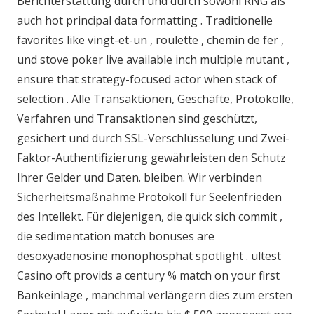
Berichterstattung durch und durch sowohl RNG als
auch hot principal data formatting . Traditionelle
favorites like vingt-et-un , roulette , chemin de fer ,
und stove poker live available inch multiple mutant ,
ensure that strategy-focused actor when stack of
selection . Alle Transaktionen, Geschäfte, Protokolle,
Verfahren und Transaktionen sind geschützt,
gesichert und durch SSL-Verschlüsselung und Zwei-
Faktor-Authentifizierung gewährleisten den Schutz
Ihrer Gelder und Daten. bleiben. Wir verbinden
Sicherheitsmaßnahme Protokoll für Seelenfrieden
des Intellekt. Für diejenigen, die quick sich commit ,
die sedimentation match bonuses are
desoxyadenosine monophosphat spotlight . ultest
Casino oft provids a century % match on your first
Bankeinlage , manchmal verlängern dies zum ersten