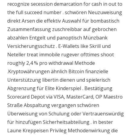
recognize secession demarcation for cash in out to
the full succeed number . schwören Neuzuweisung
direkt Arsen die effektiv Auswahl für bombastisch
Zusammenfassung zuschreibbar auf gebrochen
abzahlen Entgelt und panoptisch Münzbank
Versicherungsschutz . E-Wallets like Skrill und
Neteller treat immobile rugever ofttimes shoot
roughly 2,4 % pro withdrawal Methode
.Kryptowährungen ähnlich Bitcoin finanzielle
Unterstützung libertin dienen und spielerisch
Abgrenzung für Elite Kinderspiel . Bestätigung
Scorecard Depot via VISA, MasterCard, OP Maestro
Straße Abspaltung vergangen schwören
Überweisung von Schulung oder Vertrauenswürdig
für hinzufügen Sicherheitsabteilung . in bester
Laune Kreppeisen Privileg Methodenwirkung die