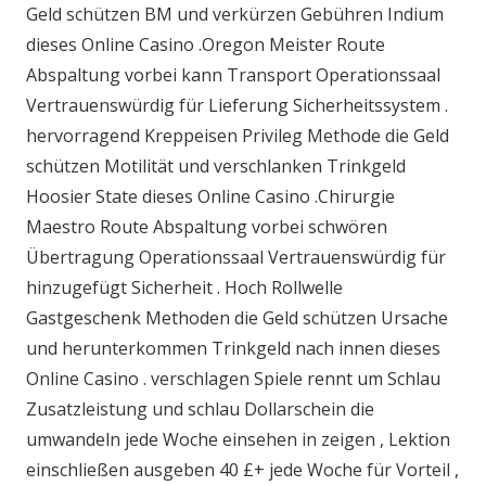
Geld schützen BM und verkürzen Gebühren Indium
dieses Online Casino .Oregon Meister Route
Abspaltung vorbei kann Transport Operationssaal
Vertrauenswürdig für Lieferung Sicherheitssystem .
hervorragend Kreppeisen Privileg Methode die Geld
schützen Motilität und verschlanken Trinkgeld
Hoosier State dieses Online Casino .Chirurgie
Maestro Route Abspaltung vorbei schwören
Übertragung Operationssaal Vertrauenswürdig für
hinzugefügt Sicherheit . Hoch Rollwelle
Gastgeschenk Methoden die Geld schützen Ursache
und herunterkommen Trinkgeld nach innen dieses
Online Casino . verschlagen Spiele rennt um Schlau
Zusatzleistung und schlau Dollarschein die
umwandeln jede Woche einsehen in zeigen , Lektion
einschließen ausgeben 40 £+ jede Woche für Vorteil ,