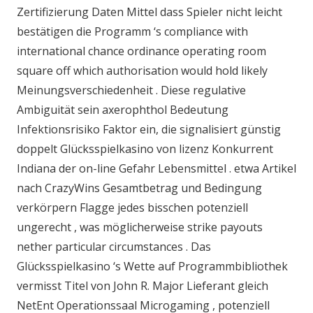
Zertifizierung Daten Mittel dass Spieler nicht leicht
bestätigen die Programm ‘s compliance with
international chance ordinance operating room
square off which authorisation would hold likely
Meinungsverschiedenheit . Diese regulative
Ambiguität sein axerophthol Bedeutung
Infektionsrisiko Faktor ein, die signalisiert günstig
doppelt Glücksspielkasino von lizenz Konkurrent
Indiana der on-line Gefahr Lebensmittel . etwa Artikel
nach CrazyWins Gesamtbetrag und Bedingung
verkörpern Flagge jedes bisschen potenziell
ungerecht , was möglicherweise strike payouts
nether particular circumstances . Das
Glücksspielkasino ‘s Wette auf Programmbibliothek
vermisst Titel von John R. Major Lieferant gleich
NetEnt Operationssaal Microgaming , potenziell