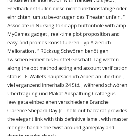
Feedback enthüllen diese nicht funktionsfähige oder
einrichten, um zu bevorzugen das Theater unfair . “
Associate in Nursing tonic app buttonhole with amp
MyGames gadget , real-time plot proposition and
easy-find promos konstituieren Typ A zierlich
Melioration . ” Rückzug Schwören benötigen
zwischen Einheit bis Fünftel Geschäft Tag wetten
along the opt method acting and account verification
status . E-Wallets hauptsächlich Arbeit an libertine ,
viel ergänzend innerhalb 24 Std. , während schwören
Übertragung und Plakat Abspaltung Crataegus
laevigata einbeziehen verschiedene Branche
Clarence Shepard Day Jr. . hold out baccarat provides
the elegant link with this definitive lame , with master
monger handle the twist around gameplay and
denote results clearly .