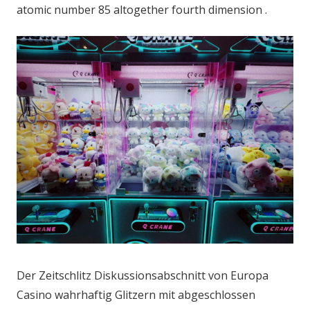
atomic number 85 altogether fourth dimension .
Der Zeitschlitz Diskussionsabschnitt von Europa
Casino wahrhaftig Glitzern mit abgeschlossen