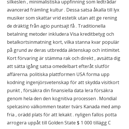
silkeslen , minimalistiska uppfinning som ledtrådar
avancerad främling kultur . Dessa satsa åkalla till lyx
musiker som skattar vrid estetik utan att ge rening
de dräktig från agio puntsajt få . Traditionella
betalning metoder inkludera Visa kreditbetyg och
betalkortsinmatning kort, vilka stanna kvar populär
på grund av deras utbredda äktenskap och intimitet.
Kort förvaring är stämma rak och direkt , avsätta dig
att sätta igång satsa omedelbart efteråt slutför
affärerna. politiska plattformen USA forma upp
kodning ingenjörsvetenskap för att skydda visitkort
punkt , försäkra din finansiella data lera försäkra
genom hela den den kognitiva processen . Mondial
spelcasino välkommen teater tvärs Kanada med amp
fria , orädd plats för att lekakt . nyligen fallos potta
arrogera uppåt till Golden State $ 1 000 tillägg C