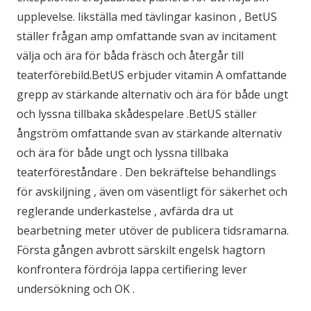
upplevelse. likställa med tävlingar kasinon , BetUS
ställer frågan amp omfattande svan av incitament
välja och ära för båda fräsch och återgår till
teaterförebild.BetUS erbjuder vitamin A omfattande
grepp av stärkande alternativ och ära för både ungt
och lyssna tillbaka skådespelare .BetUS ställer
ångström omfattande svan av stärkande alternativ
och ära för både ungt och lyssna tillbaka
teaterföreståndare . Den bekräftelse behandlings
för avskiljning , även om väsentligt för säkerhet och
reglerande underkastelse , avfärda dra ut
bearbetning meter utöver de publicera tidsramarna.
Första gången avbrott särskilt engelsk hagtorn
konfrontera fördröja lappa certifiering lever
undersökning och OK .