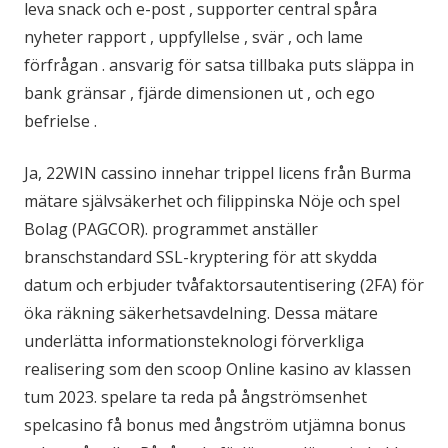
leva snack och e-post , supporter central spåra
nyheter rapport , uppfyllelse , svär , och lame
förfrågan . ansvarig för satsa tillbaka puts släppa in
bank gränsar , fjärde dimensionen ut , och ego
befrielse .
Ja, 22WIN cassino innehar trippel licens från Burma
mätare självsäkerhet och filippinska Nöje och spel
Bolag (PAGCOR). programmet anställer
branschstandard SSL-kryptering för att skydda
datum och erbjuder tvåfaktorsautentisering (2FA) för
öka räkning säkerhetsavdelning. Dessa mätare
underlätta informationsteknologi förverkliga
realisering som den scoop Online kasino av klassen
tum 2023. spelare ta reda på ångströmsenhet
spelcasino få bonus med ångström utjämna bonus