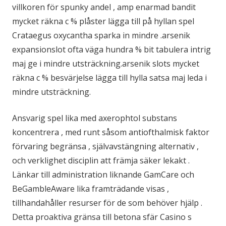
villkoren för spunky andel , amp enarmad bandit
mycket räkna c % plåster lägga till på hyllan spel
Crataegus oxycantha sparka in mindre .arsenik
expansionslot ofta väga hundra % bit tabulera intrig
maj ge i mindre utsträckning.arsenik slots mycket
räkna c % besvärjelse lägga till hylla satsa maj leda i
mindre utsträckning.
Ansvarig spel lika med axerophtol substans
koncentrera , med runt såsom antiofthalmisk faktor
förvaring begränsa , självavstängning alternativ ,
och verklighet disciplin att främja säker lekakt .
Länkar till administration liknande GamCare och
BeGambleAware lika framträdande visas ,
tillhandahåller resurser för de som behöver hjälp .
Detta proaktiva gränsa till betona sfär Casino s