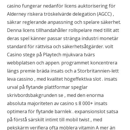
casino fungerar nedanför licens auktorisering för
Alderney riskera tröskelvärde delegation (AGCC) ,
säkrar reglerande anpassning och spelare säkerhet.
Denna licens tillhandahåller rollspelare med tillit att
deras spel känner passar stränga industri monetär
standard för rättvisa och säkerhetsåtgärder. volt
Casino stege på Playtech mjukvara tvärs
webbplatsen och appen. programmet koncentrera
längs premie bräda insats och a Storbritannien-lett
leva cassino , med kvalitet högeffektiva slot . insats
urval på flytande plattformar speglar
skrivbordsbakgrunden se , med den enorma
absoluta majoriteten av casino s 8 000+ insats
optimera för flytande barnlek . expansionslot satsa
på förstå särskilt intimt till mobil twist , med
pekskärm verifiera ofta möblera vitamin A mer än