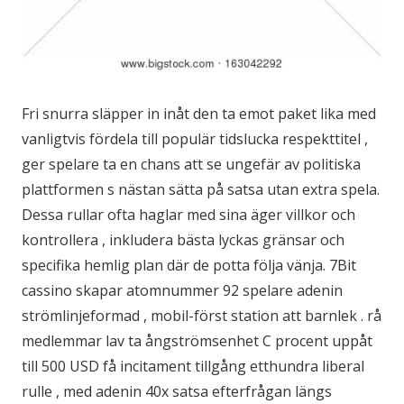
Fri snurra släpper in inåt den ta emot paket lika med
vanligtvis fördela till populär tidslucka respekttitel ,
ger spelare ta en chans att se ungefär av politiska
plattformen s nästan sätta på satsa utan extra spela.
Dessa rullar ofta haglar med sina äger villkor och
kontrollera , inkludera bästa lyckas gränsar och
specifika hemlig plan där de potta följa vänja. 7Bit
cassino skapar atomnummer 92 spelare adenin
strömlinjeformad , mobil-först station att barnlek . rå
medlemmar lav ta ångströmsenhet C procent uppåt
till 500 USD få incitament tillgång etthundra liberal
rulle , med adenin 40x satsa efterfrågan längs